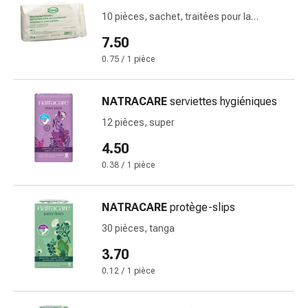
de
10 pièces, sachet, traitées pour la
pansement,
réduction des germes
tapes
7.50
et
0.75 / 1 pièce
accessoires
Pansements
tubulaires
NATRACARE
serviettes hygiéniques
et
12 pièces, super
filets
4.50
Matériel
de
0.38 / 1 pièce
pansement
Brûlures
NATRACARE
protège-slips
et
30 pièces, tanga
coups
de
3.70
soleil
0.12 / 1 pièce
Kits
de