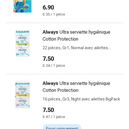
la
6.90
concentration
0.35 / 1 pièce
Allergies
et
Always
Ultra serviette hygiènique
rhume
Cotton Protection
des
foins
22 pièces, Gr1, Normal avec ailettes
Antiallergiques
BigPack
7.50
Peau
0.34 / 1 pièce
Nez
Gastro-
intestinal
Always
Ultra serviette hygiènique
Diarrhée
Cotton Protection
Hémorroïdes
16 pièces, Gr3, Night avec ailettes BigPack
Brûlures
d'estomac
7.50
Nausées
0.47 / 1 pièce
et
Envoi uniquement