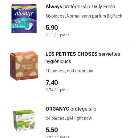
Pommade
Always
protège-slip Daily Fresh
à
56 pièces, Normal sans parfum BigPack
tirer
5.90
Tampons
médicaux
0.11 / 1 pièce
Oreilles
et
LES PETITES CHOSES
serviettes
yeux
hygiéniques
Troubles
10 pièces, nuit coton bio
de
l'oreille
7.40
Soins
0.74 / 1 pièce
des
oreilles
ORGANYC
protège slip
Gouttes
pour
24 pièces, plié light flow
les
5.50
yeux
0.23 / 1 pièce