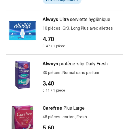
vomissements
Digestion,
ballonnements
Always
Ultra serviette hygiènique
et
crampes
10 pièces, Gr3, Long Plus avec ailettes
Constipation
4.70
Soins
0.47 / 1 pièce
médicaux
de
la
Always
protège-slip Daily Fresh
peau
30 pièces, Normal sans parfum
Eczéma
3.40
et
démangeaisons
0.11 / 1 pièce
Cors
et
Carefree
Plus Large
verrues
48 pièces, carton, Fresh
Mycose
des
5.60