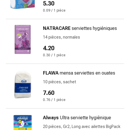
5.30
circulatoires
Arrêt
0.09 / 1 pièce
du
tabac
NATRACARE
serviettes hygiéniques
Troubles
14 pièces, normales
veineux
Coagulation
4.20
du
0.30 / 1 pièce
sang
Troubles
du
FLAWA
mensa serviettes en ouates
nerf
10 pièces, sachet
cardiaque
7.60
Troubles
de
0.76 / 1 pièce
la
mémoire
Always
Ultra serviette hygiènique
et
20 pièces, Gr2, Long avec ailettes BigPack
de