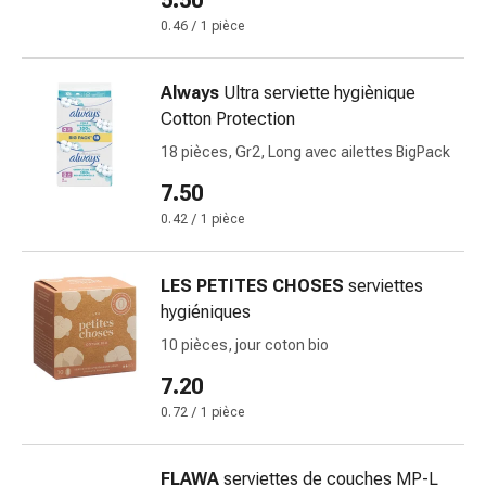
5.50
des
0.46 / 1 pièce
brûlures
Bandes
Always
Ultra serviette hygiènique
élastiques
Cotton Protection
Compresses
Pansements
18 pièces, Gr2, Long avec ailettes BigPack
pour
7.50
les
0.42 / 1 pièce
doigts
Pansements
de
LES PETITES CHOSES
serviettes
fixation
hygiéniques
Gazes
10 pièces, jour coton bio
Bandes
7.20
de
compression
0.72 / 1 pièce
Pansements
Bandes
FLAWA
serviettes de couches MP-L