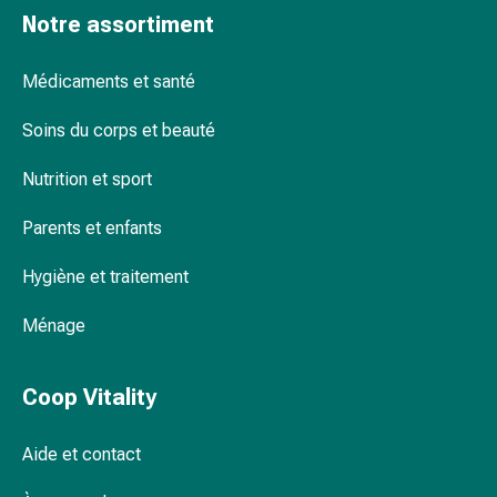
Remèdes
Notre assortiment
Tampons doux : le compagnon discret
naturels
Thérapie
Médicaments et santé
par
Serviettes hygiéniques avec ailettes :
les
Soins du corps et beauté
protection supplémentaire
fleurs
Nutrition et sport
de
Bach
Parents et enfants
À
Serviettes hygiéniques sans ailettes :
base
discrètes et confortables
Hygiène et traitement
de
bourgeons
Ménage
de
Les serviettes hygiéniques de nuit :
plantes
protection totale
Homéopathie
Coop Vitality
Phytothérapie
Sel
Aide et contact
de
Sachets hygiéniques pour serviettes