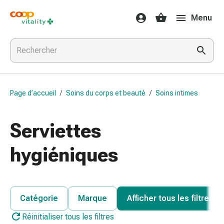
Médicaments
Menu
et
santé
Grippe
et
Refroidissement
Pastilles
Page d’accueil
/
Soins du corps et beauté
/
Soins intimes
pour
la
gorge
Serviettes
Médicaments
contre
hygiéniques
la
grippe
et
le
Catégorie
Marque
Afficher tous les filtres
rhume
Réinitialiser tous les filtres
Maux