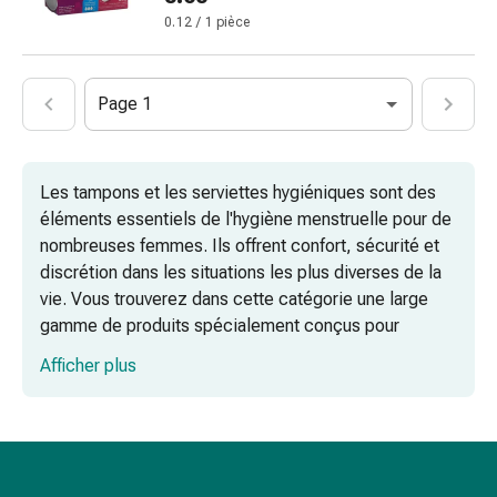
ongles
0.12 / 1 pièce
et
des
pieds
Page 1
Traitement
des
cicatrices
Les tampons et les serviettes hygiéniques sont des
Peau
éléments essentiels de l'hygiène menstruelle pour de
sèche
nombreuses femmes. Ils offrent confort, sécurité et
Transpiration
discrétion dans les situations les plus diverses de la
pathologique
vie. Vous trouverez dans cette catégorie une large
Peau
gamme de produits spécialement conçus pour
impure
répondre à vos besoins.
Boutons
Afficher plus
de
Tampons avec applicateur : simple et
fièvre
confortable
Éruption
cutanée
Acné