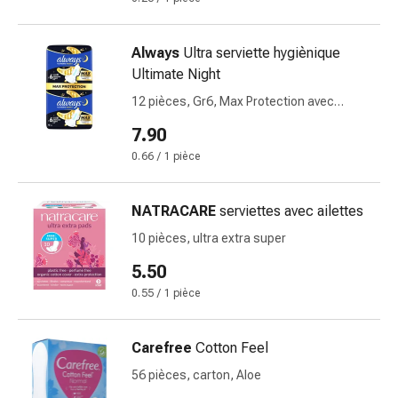
Inflammation
des
yeux
Always
Ultra serviette hygiènique
Pansements
Ultimate Night
pour
12 pièces, Gr6, Max Protection avec
les
ailettes BigPack
yeux
7.90
Hygiène
0.66 / 1 pièce
des
yeux
NATRACARE
serviettes avec ailettes
Cœur
et
10 pièces, ultra extra super
Circulation
5.50
Thérapie
0.55 / 1 pièce
cardiaque
Bas
de
Carefree
Cotton Feel
contention
56 pièces, carton, Aloe
Troubles