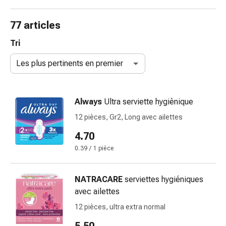
de
gorge
77 articles
Toux
et
Tri
bronchite
Les plus pertinents en premier
Inhalateurs
et
accessoires
Always
Ultra serviette hygiènique
Nettoyeur
de
12 pièces, Gr2, Long avec ailettes
nez
4.70
Mouchoirs
0.39 / 1 pièce
en
papier
Rhume
NATRACARE
serviettes hygiéniques
Soins
avec ailettes
des
12 pièces, ultra extra normal
plaies
et