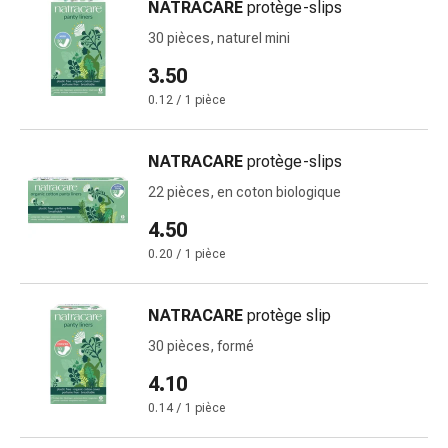
NATRACARE
protège-slips
changement
de
30 pièces, naturel mini
pansements
3.50
Pansements
0.12 / 1 pièce
adhésifs
Traitement
des
NATRACARE
protège-slips
plaies
22 pièces, en coton biologique
Sprays
pour
4.50
les
0.20 / 1 pièce
plaies
Bandes
NATRACARE
protège slip
de
fermeture
30 pièces, formé
de
4.10
plaies
0.14 / 1 pièce
et
adhésifs