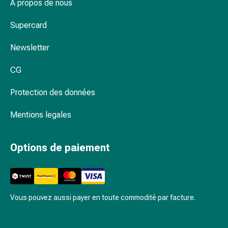
Schüssler
À propos de nous
hygiéniques : discret et pratique
Spagyrie
Supercard
Anthroposophiques
Rein,
Newsletter
vessie,
prostate
CG
Troubles
urinaires
Protection des données
Prostate
Troubles
Mentions legales
des
reins
Options de paiement
et
de
la
vessie
Douleurs
Vous pouvez aussi payer en toute commodité par facture.
et
fièvre