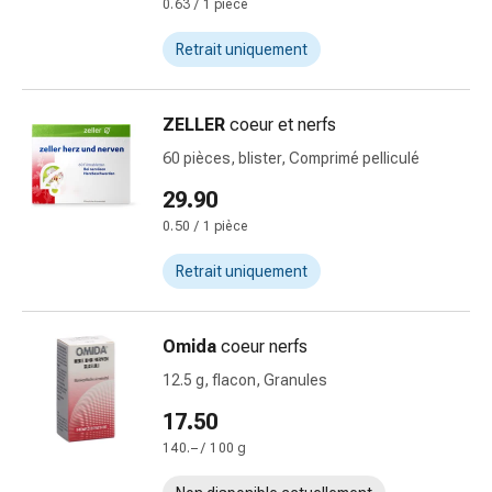
de
0.63 / 1 pièce
pansement,
Retrait uniquement
tapes
et
accessoires
ZELLER
coeur et nerfs
Pansements
60 pièces, blister, Comprimé pelliculé
tubulaires
et
29.90
filets
0.50 / 1 pièce
Matériel
de
Retrait uniquement
pansement
Brûlures
et
Omida
coeur nerfs
coups
12.5 g, flacon, Granules
de
17.50
soleil
Kits
140.– / 100 g
de