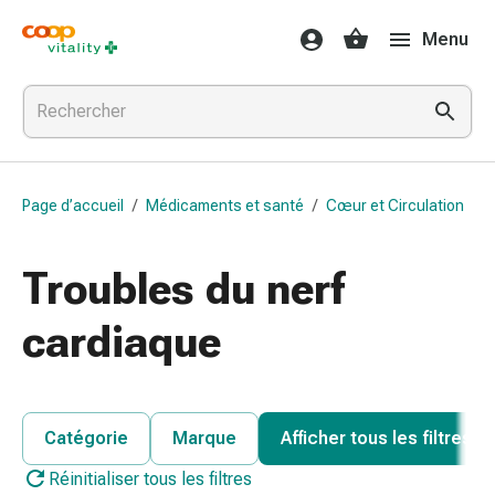
Médicaments
Menu
et
santé
Grippe
et
Refroidissement
Pastilles
Page d’accueil
/
Médicaments et santé
/
Cœur et Circulation
pour
la
gorge
Troubles du nerf
Médicaments
contre
cardiaque
la
grippe
et
le
Catégorie
Marque
Afficher tous les filtres
rhume
Réinitialiser tous les filtres
Maux