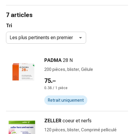
de
gorge
7 articles
Toux
et
Tri
bronchite
Les plus pertinents en premier
Inhalateurs
et
accessoires
PADMA
28 N
Nettoyeur
de
200 pièces, blister, Gélule
nez
75.–
Mouchoirs
0.38 / 1 pièce
en
papier
Retrait uniquement
Rhume
Soins
des
ZELLER
coeur et nerfs
plaies
120 pièces, blister, Comprimé pelliculé
et