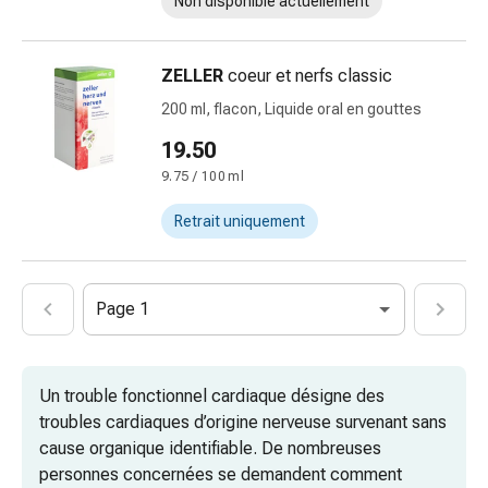
Non disponible actuellement
changement
de
pansements
ZELLER
coeur et nerfs classic
Pansements
200 ml, flacon, Liquide oral en gouttes
adhésifs
Traitement
19.50
des
9.75 / 100 ml
plaies
Sprays
Retrait uniquement
pour
les
plaies
Page 1
Bandes
de
fermeture
Un trouble fonctionnel cardiaque désigne des
de
troubles cardiaques d’origine nerveuse survenant sans
plaies
cause organique identifiable. De nombreuses
et
personnes concernées se demandent comment
adhésifs