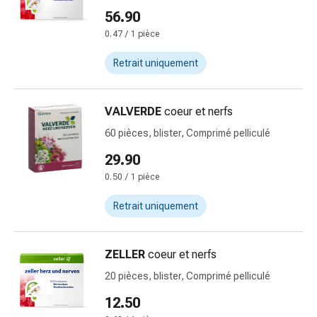
des
56.90
brûlures
0.47 / 1 pièce
Bandes
élastiques
Retrait uniquement
Compresses
Pansements
VALVERDE
coeur et nerfs
pour
les
60 pièces, blister, Comprimé pelliculé
doigts
29.90
Pansements
0.50 / 1 pièce
de
fixation
Retrait uniquement
Gazes
Bandes
de
ZELLER
coeur et nerfs
compression
20 pièces, blister, Comprimé pelliculé
Pansements
12.50
Bandes