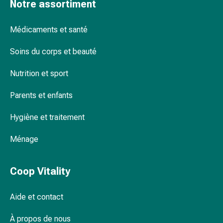
Notre assortiment
des
brûlures
Médicaments et santé
Bandes
élastiques
Soins du corps et beauté
Compresses
Pansements
Nutrition et sport
pour
les
Parents et enfants
doigts
Pansements
Hygiène et traitement
de
Ménage
fixation
Gazes
Bandes
Coop Vitality
de
compression
Aide et contact
Pansements
Bandes
À propos de nous