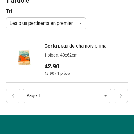
1 article
de
gorge
Tri
Toux
Les plus pertinents en premier
et
bronchite
Inhalateurs
Cerfa
peau de chamois prima
et
accessoires
1 pièce, 40x62cm
Nettoyeur
42.90
de
42.90 / 1 pièce
nez
Mouchoirs
en
Page 1
papier
Rhume
Soins
des
plaies
et