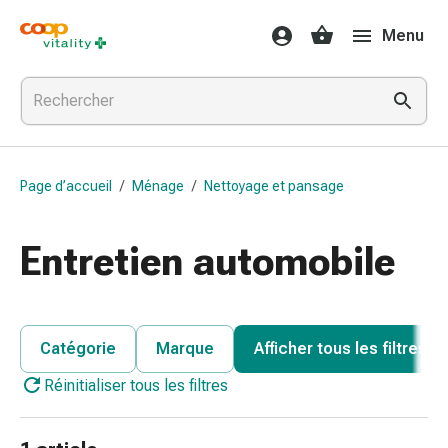
Médicaments
Menu
et
santé
Grippe
et
Refroidissement
Pastilles
Page d’accueil
/
Ménage
/
Nettoyage et pansage
pour
la
gorge
Entretien automobile
Médicaments
contre
la
grippe
Catégorie
Marque
Afficher tous les filtres
et
Réinitialiser tous les filtres
le
rhume
Maux