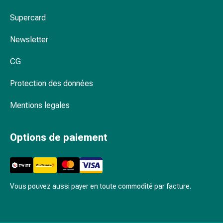
de
pansement,
Supercard
tapes
et
Newsletter
accessoires
Pansements
CG
tubulaires
Protection des données
et
filets
Mentions legales
Matériel
de
pansement
Options de paiement
Brûlures
et
coups
de
Vous pouvez aussi payer en toute commodité par facture.
soleil
Kits
de