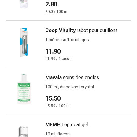
de
2.80
pansement,
2.80 / 100 ml
tapes
et
accessoires
Coop Vitality
rabot pour durillons
Pansements
1 pièce, softtouch gris
tubulaires
11.90
et
filets
11.90 / 1 pièce
Matériel
de
Mavala
soins des ongles
pansement
100 ml, dissolvant crystal
Brûlures
et
15.50
coups
15.50 / 100 ml
de
soleil
MEME
Top coat gel
Kits
de
10 ml, flacon