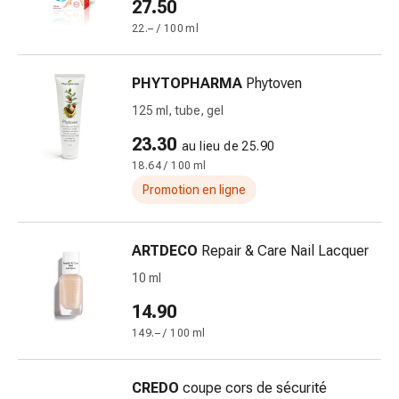
Inflammation
27.50
des
22.– / 100 ml
yeux
Pansements
PHYTOPHARMA
Phytoven
pour
les
125 ml, tube, gel
yeux
23.30
au lieu de 25.90
Hygiène
18.64 / 100 ml
des
Promotion en ligne
yeux
Cœur
et
ARTDECO
Repair & Care Nail Lacquer
Circulation
10 ml
Thérapie
cardiaque
14.90
Bas
149.– / 100 ml
de
contention
Troubles
CREDO
coupe cors de sécurité