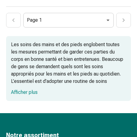
pieds
Traitement
des
Page 1
cicatrices
Peau
sèche
Les soins des mains et des pieds englobent toutes
Transpiration
les mesures permettant de garder ces parties du
pathologique
corps en bonne santé et bien entretenues. Beaucoup
Peau
de gens se demandent quels sont les soins
impure
appropriés pour les mains et les pieds au quotidien.
Boutons
L'essentiel est d'adopter une routine de soins
de
régulière combinant le nettoyage, les soins de la peau
fièvre
Afficher plus
et des ongles, et adaptée aux besoins individuels.
Éruption
cutanée
Les bases des soins des mains et des
Acné
pieds
Remèdes
naturels
Une routine de soins structurée pour le
Notre assortiment
Thérapie
quotidien