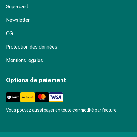
Rein,
mains et de vos pieds chez Coop Vitality
Supercard
vessie,
prostate
Newsletter
Troubles
urinaires
CG
Prostate
Troubles
Protection des données
des
reins
Mentions legales
et
de
Options de paiement
la
vessie
Douleurs
et
Vous pouvez aussi payer en toute commodité par facture.
fièvre
Maux
de
tête