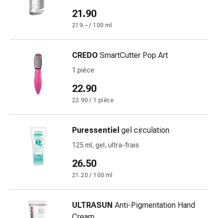
changement
21.90
de
219.– / 100 ml
pansements
Pansements
adhésifs
CREDO
SmartCutter Pop Art
Traitement
1 pièce
des
plaies
22.90
Sprays
22.90 / 1 pièce
pour
les
Puressentiel
gel circulation
plaies
Bandes
125 ml, gel, ultra-frais
de
26.50
fermeture
21.20 / 100 ml
de
plaies
et
ULTRASUN
Anti-Pigmentation Hand
adhésifs
Cream