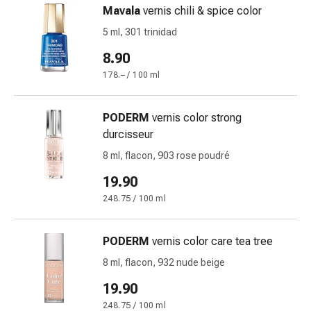
et
Mavala
vernis chili & spice color
crampes
5 ml, 301 trinidad
Constipation
Soins
8.90
médicaux
178.– / 100 ml
de
la
PODERM
vernis color strong
peau
durcisseur
Eczéma
et
8 ml, flacon, 903 rose poudré
démangeaisons
19.90
Cors
248.75 / 100 ml
et
verrues
Mycose
PODERM
vernis color care tea tree
des
8 ml, flacon, 932 nude beige
ongles
et
19.90
des
248.75 / 100 ml