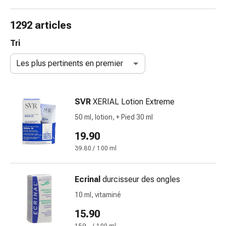
de
gorge
1292 articles
Toux
et
Tri
bronchite
Les plus pertinents en premier
Inhalateurs
et
accessoires
SVR
XERIAL Lotion Extreme
Nettoyeur
de
50 ml, lotion, + Pied 30 ml
nez
19.90
Mouchoirs
39.80 / 100 ml
en
papier
Rhume
Ecrinal
durcisseur des ongles
Soins
10 ml, vitaminé
des
plaies
15.90
et