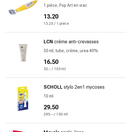
circulatoires
1 pièce, Pop Art en vrac
Arrêt
13.20
du
tabac
13.20 / 1 pièce
Troubles
veineux
LCN
crème anti-crevasses
Troubles
50 ml, tube, crème, urea 40%
du
nerf
16.50
cardiaque
33.– / 100 ml
Troubles
de
SCHOLL
stylo 2en1 mycoses
la
mémoire
10 ml
et
29.50
de
295.– / 100 ml
la
concentration
Allergies