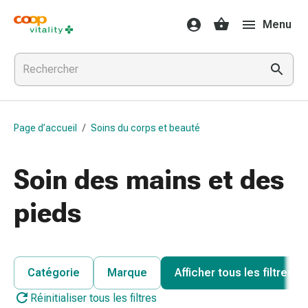
Médicaments
Menu
et
santé
Grippe
et
Refroidissement
Pastilles
Page d’accueil
/
Soins du corps et beauté
pour
la
gorge
Soin des mains et des
Médicaments
contre
pieds
la
grippe
et
le
Catégorie
Marque
Afficher tous les filtres
rhume
Réinitialiser tous les filtres
Maux