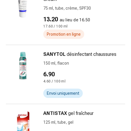
Pommade
75 ml, tube, crème, SPF30
à
13.20
tirer
au lieu de 16.50
Tampons
17.60 / 100 ml
médicaux
Promotion en ligne
Oreilles
et
SANYTOL
désinfectant chaussures
yeux
Troubles
150 ml, flacon
de
6.90
l'oreille
4.60 / 100 ml
Soins
des
Envoi uniquement
oreilles
Gouttes
pour
ANTISTAX
gel fraîcheur
les
125 ml, tube, gel
yeux