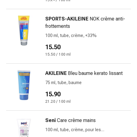
159.– / 100 ml
des
brûlures
SPORTS-AKILEINE
NOK crème anti-
Bandes
frottements
élastiques
Compresses
100 ml, tube, crème, +33%
Pansements
15.50
pour
15.50 / 100 ml
les
doigts
Pansements
AKILEINE
Bleu baume kerato lissant
de
75 ml, tube, baume
fixation
15.90
Gazes
Bandes
21.20 / 100 ml
de
compression
Seni
Care crème mains
Pansements
100 ml, tube, crème, pour les
Bandes
professionnels de santé