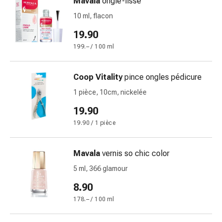
Mavala
ongle-lisse
et
10 ml, flacon
rhume
des
19.90
foins
199.– / 100 ml
Antiallergiques
Peau
Coop Vitality
pince ongles pédicure
Nez
Gastro-
1 pièce, 10cm, nickelée
intestinal
19.90
Diarrhée
19.90 / 1 pièce
Hémorroïdes
Brûlures
d'estomac
Mavala
vernis so chic color
Nausées
5 ml, 366 glamour
et
8.90
vomissements
Digestion,
178.– / 100 ml
ballonnements