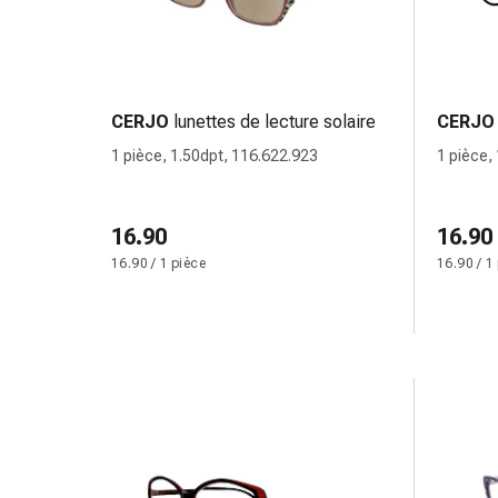
Pommade
à
tirer
Tampons
CERJO
lunettes de lecture solaire
CERJO
médicaux
Oreilles
1 pièce, 1.50dpt, 116.622.923
1 pièce,
et
yeux
16.90
Troubles
16.90
de
16.90 / 1 pièce
16.90 / 1
l'oreille
Soins
des
oreilles
Gouttes
pour
les
yeux