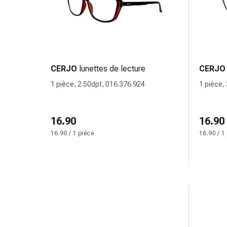
Inflammation
des
yeux
Pansements
pour
les
CERJO
lunettes de lecture
CERJO
yeux
1 pièce, 2.50dpt, 016.376.924
1 pièce,
Hygiène
des
yeux
16.90
16.90
Cœur
16.90 / 1 pièce
16.90 / 1
et
Circulation
Thérapie
cardiaque
Bas
de
contention
Troubles