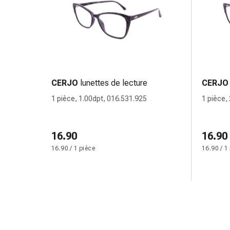
circulatoires
Arrêt
du
tabac
Troubles
veineux
Troubles
CERJO
lunettes de lecture
CERJO
du
1 pièce, 1.00dpt, 016.531.925
1 pièce,
nerf
cardiaque
Troubles
16.90
16.90
de
16.90 / 1 pièce
16.90 / 1
la
mémoire
et
de
la
concentration
Allergies