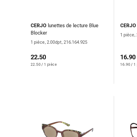
changement
de
pansements
Pansements
CERJO
lunettes de lecture Blue
CERJO
adhésifs
Blocker
1 pièce,
Traitement
1 pièce, 2.00dpt, 216.164.925
des
plaies
22.50
16.90
Sprays
22.50 / 1 pièce
16.90 / 1
pour
les
plaies
Bandes
de
fermeture
de
plaies
et
adhésifs