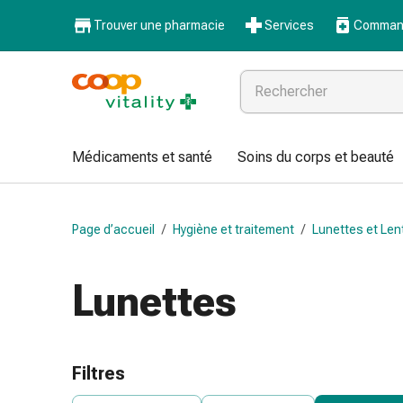
Médicaments
Trouver une pharmacie
Services
Command
et
santé
Grippe
et
Refroidissement
Pastilles
Médicaments et santé
Soins du corps et beauté
pour
la
gorge
Page d’accueil
/
Hygiène et traitement
/
Lunettes et Lent
Médicaments
contre
la
Lunettes
grippe
et
le
rhume
Filtres
Maux