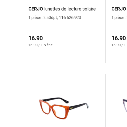
des
CERJO
lunettes de lecture solaire
CERJO
brûlures
1 pièce, 2.50dpt, 116.626.923
1 pièce,
Bandes
élastiques
Compresses
16.90
16.90
Pansements
16.90 / 1 pièce
16.90 / 1
pour
les
doigts
Pansements
de
fixation
Gazes
Bandes
de
compression
Pansements
Bandes