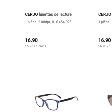
de
pansement,
tapes
CERJO
lunettes de lecture
CERJO
et
1 pièce, 2.00dpt, 016.454.925
1 pièce,
accessoires
Pansements
tubulaires
16.90
16.90
et
16.90 / 1 pièce
16.90 / 1
filets
Matériel
de
pansement
Brûlures
et
coups
de
soleil
Kits
de