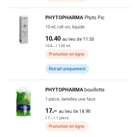
de
pansement,
tapes
PHYTOPHARMA
Phyto Pic
et
10 ml, roll-on, liquide
accessoires
Pansements
10.40
au lieu de 11.50
tubulaires
104.– / 100 ml
et
Promotion en ligne
filets
Matériel
Retrait uniquement
de
pansement
Brûlures
PHYTOPHARMA
bouillotte
et
1 pièce, lamelles une face
coups
17.–
de
au lieu de 18.90
soleil
17.– / 1 pièce
Kits
Promotion en ligne
de