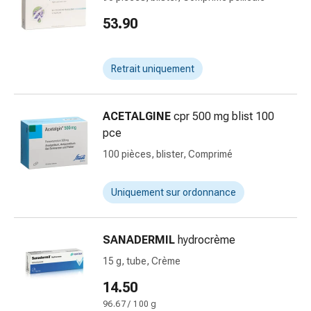
Inflammation
des
53.90
yeux
Pansements
pour
Retrait uniquement
les
yeux
ACETALGINE
cpr 500 mg blist 100
Hygiène
pce
des
yeux
100 pièces, blister, Comprimé
Cœur
et
Uniquement sur ordonnance
Circulation
Thérapie
cardiaque
SANADERMIL
hydrocrème
Bas
15 g, tube, Crème
de
contention
14.50
Troubles
96.67 / 100 g