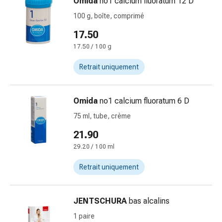
Omida
no1 calcium fluoratum 12 D
pieds
100 g, boîte, comprimé
Traitement
des
17.50
cicatrices
17.50 / 100 g
Peau
sèche
Retrait uniquement
Transpiration
pathologique
Peau
Omida
no1 calcium fluoratum 6 D
impure
75 ml, tube, crème
Boutons
21.90
de
fièvre
29.20 / 100 ml
Éruption
Retrait uniquement
cutanée
Acné
Remèdes
JENTSCHURA
bas alcalins
naturels
1 paire
Thérapie