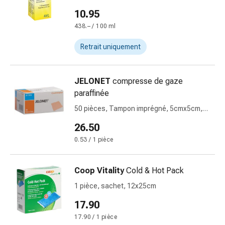
et
10.95
rhume
438.– / 100 ml
des
foins
Retrait uniquement
Antiallergiques
Peau
JELONET
compresse de gaze
Nez
paraffinée
Gastro-
intestinal
50 pièces, Tampon imprégné, 5cmx5cm,
Diarrhée
stérile
26.50
Hémorroïdes
0.53 / 1 pièce
Brûlures
d'estomac
Nausées
Coop Vitality
Cold & Hot Pack
et
1 pièce, sachet, 12x25cm
vomissements
Digestion,
17.90
ballonnements
17.90 / 1 pièce