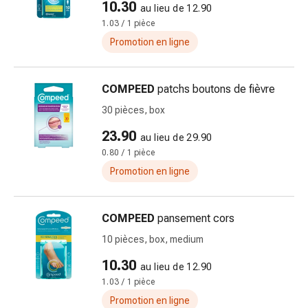
10.30
au lieu de 12.90
des
1.03 / 1 pièce
brûlures
Promotion en ligne
Bandes
élastiques
Compresses
COMPEED
patchs boutons de fièvre
Pansements
30 pièces, box
pour
les
23.90
au lieu de 29.90
doigts
0.80 / 1 pièce
Pansements
Promotion en ligne
de
fixation
Gazes
COMPEED
pansement cors
Bandes
10 pièces, box, medium
de
compression
10.30
au lieu de 12.90
Pansements
1.03 / 1 pièce
Bandes
Promotion en ligne