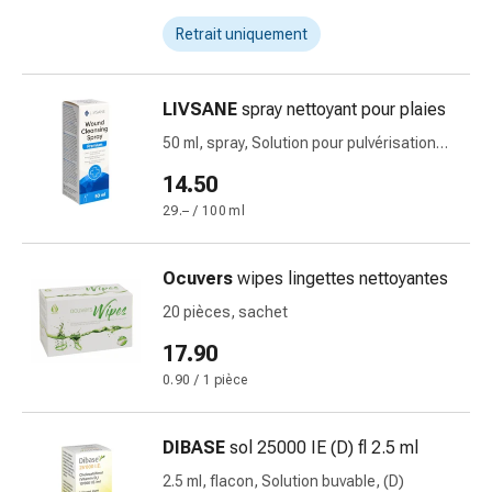
circulatoires
Retrait uniquement
Arrêt
du
tabac
LIVSANE
spray nettoyant pour plaies
Troubles
veineux
50 ml, spray, Solution pour pulvérisation
cutanée
Troubles
14.50
du
29.– / 100 ml
nerf
cardiaque
Troubles
Ocuvers
wipes lingettes nettoyantes
de
20 pièces, sachet
la
17.90
mémoire
et
0.90 / 1 pièce
de
la
DIBASE
sol 25000 IE (D) fl 2.5 ml
concentration
2.5 ml, flacon, Solution buvable, (D)
Allergies