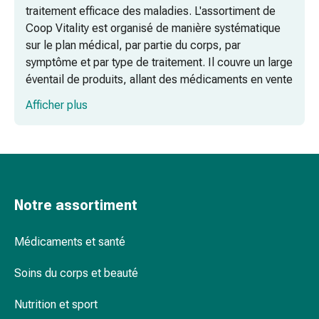
Rein,
traitement efficace des maladies. L'assortiment de
vessie,
Coop Vitality est organisé de manière systématique
prostate
sur le plan médical, par partie du corps, par
Troubles
symptôme et par type de traitement. Il couvre un large
urinaires
éventail de produits, allant des médicaments en vente
Prostate
libre et sur ordonnance aux dispositifs médicaux et
Troubles
Afficher plus
aux remèdes naturels, afin de garantir une prise en
des
charge complète en matière de santé.
reins
et
Traitement de la douleur, des maladies
de
respiratoires et des allergies
la
Notre assortiment
vessie
Métabolisme, digestion et système
Douleurs
cardiovasculaire
et
Médicaments et santé
Soins des plaies, soins de la peau et
fièvre
remèdes naturels
Soins du corps et beauté
Maux
de
Foire aux questions (FAQ)
Nutrition et sport
tête