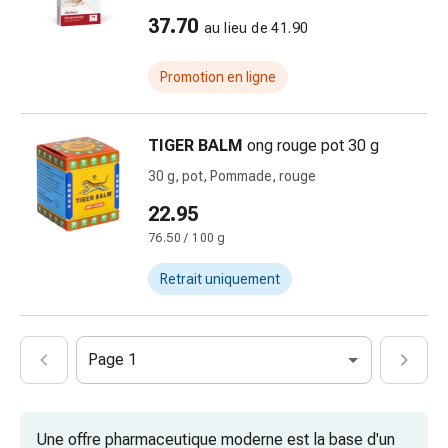
par
37.70
au lieu de 41.90
les
fleurs
Promotion en ligne
de
Bach
À
TIGER BALM
ong rouge pot 30 g
base
30 g, pot, Pommade, rouge
de
bourgeons
22.95
de
76.50 / 100 g
plantes
Retrait uniquement
Homéopathie
Phytothérapie
Sel
de
Page 1
Schüssler
Spagyrie
Anthroposophiques
Une offre pharmaceutique moderne est la base d'un