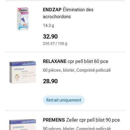
Pommade
ENDZAP
Élimination des
à
acrochordons
tirer
14.3 g
Tampons
médicaux
32.90
Oreilles
230.07 / 100 g
et
yeux
Troubles
RELAXANE
cpr pell blist 60 pce
de
60 pièces, blister, Comprimé pelliculé
l'oreille
28.90
Soins
des
oreilles
Retrait uniquement
Gouttes
pour
les
PREMENS
Zeller cpr pell blist 90 pce
yeux
90 pièces, blister, Comprimé pelliculé