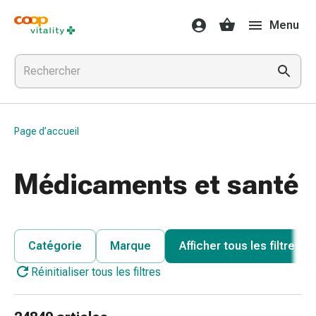
Médicaments
Menu
et
santé
Grippe
et
Refroidissement
Pastilles
Page d’accueil
pour
la
gorge
Médicaments et santé
Médicaments
contre
la
grippe
Catégorie
Marque
Afficher tous les filtres
et
Réinitialiser tous les filtres
le
rhume
Maux