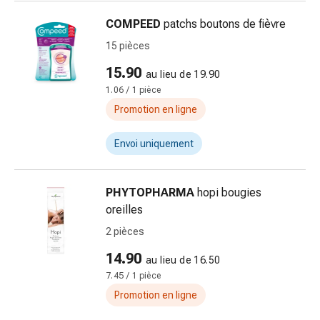
changement
COMPEED
patchs boutons de fièvre
de
pansements
15 pièces
Pansements
15.90
au lieu de 19.90
adhésifs
1.06 / 1 pièce
Traitement
des
Promotion en ligne
plaies
Sprays
Envoi uniquement
pour
les
PHYTOPHARMA
hopi bougies
plaies
oreilles
Bandes
de
2 pièces
fermeture
14.90
au lieu de 16.50
de
7.45 / 1 pièce
plaies
Promotion en ligne
et
adhésifs