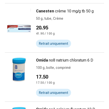
et
crampes
Canesten
crème 10 mg/g tb 50 g
Constipation
Soins
50 g, tube, Crème
médicaux
20.95
de
41.90 / 100 g
la
peau
Retrait uniquement
Eczéma
et
démangeaisons
Omida
no8 natrium chloratum 6 D
Cors
100 g, boîte, comprimé
et
17.50
verrues
Mycose
17.50 / 100 g
des
Retrait uniquement
ongles
et
des