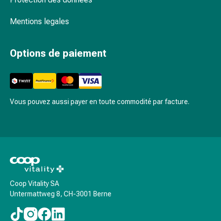
Troubles
du
Mentions legales
sommeil
Rhonchopathie
Options de paiement
(Ronflement)
Voies
respiratoires
Médicaments
Vous pouvez aussi payer en toute commodité par facture.
pour
le
nez
Troubles
respiratoires
Infections
Varicelle
Coop Vitality SA
Métabolisme
Untermattweg 8, CH-3001 Berne
Ostéoporose
Immunosuppresseurs