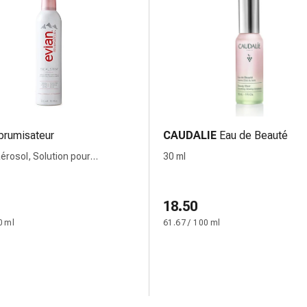
brumisateur
CAUDALIE
Eau de Beauté
aérosol, Solution pour
30 ml
ation cutanée
18.50
0 ml
61.67 / 100 ml