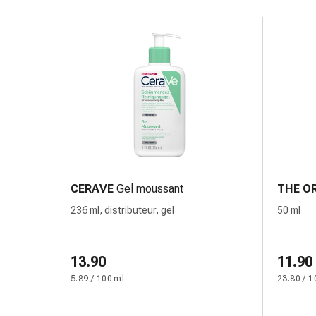
Inflammation
des
yeux
Pansements
pour
les
yeux
Hygiène
des
yeux
Cœur
et
CERAVE
Gel moussant
THE O
Circulation
236 ml, distributeur, gel
50 ml
Thérapie
cardiaque
Bas
13.90
11.90
de
5.89 / 100 ml
23.80 / 1
contention
Troubles