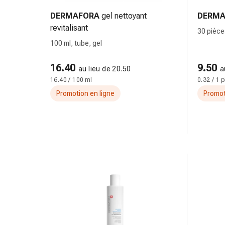
des
DERMAFORA
gel nettoyant
DERMA
brûlures
revitalisant
30 pièc
Bandes
100 ml, tube, gel
élastiques
Compresses
16.40
9.50
Pansements
au lieu de 20.50
a
16.40 / 100 ml
0.32 / 1 
pour
les
Promotion en ligne
Promot
doigts
Pansements
de
fixation
Gazes
Bandes
de
compression
Pansements
Bandes