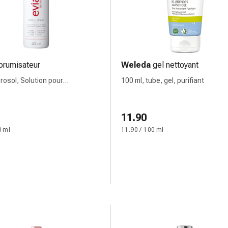
brumisateur
Weleda
gel nettoyant
érosol, Solution pour
100 ml, tube, gel, purifiant
ation cutanée
11.90
0 ml
11.90 / 100 ml