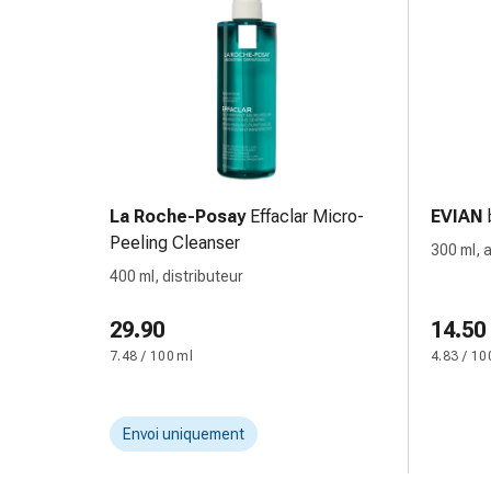
Pommade
à
tirer
Tampons
médicaux
Oreilles
et
yeux
La Roche-Posay
Effaclar Micro-
EVIAN
Troubles
Peeling Cleanser
300 ml, 
de
pulvéris
400 ml, distributeur
l'oreille
Soins
29.90
14.50
des
7.48 / 100 ml
4.83 / 10
oreilles
Gouttes
pour
Envoi uniquement
les
yeux