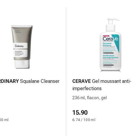
RDINARY
Squalane Cleanser
CERAVE
Gel moussant anti-
imperfections
236 ml, flacon, gel
15.90
00 ml
6.74 / 100 ml