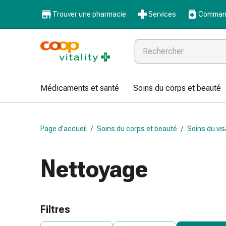
Médicaments
Trouver une pharmacie
Services
Command
et
santé
Grippe
et
Refroidissement
Pastilles
Médicaments et santé
Soins du corps et beauté
pour
la
gorge
Page d’accueil
/
Soins du corps et beauté
/
Soins du vi
Médicaments
contre
la
Nettoyage
grippe
et
le
rhume
Filtres
Maux