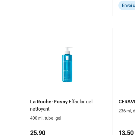
circulatoires
Envoi 
Arrêt
du
tabac
Troubles
veineux
Coagulation
du
sang
Troubles
du
nerf
cardiaque
Troubles
La Roche-Posay
Effaclar gel
CERAV
de
nettoyant
236 ml, d
la
400 ml, tube, gel
mémoire
et
25.90
13.50
de