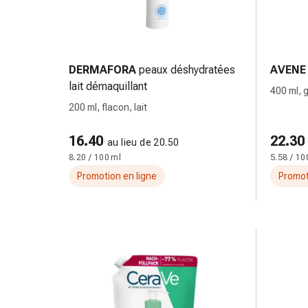
de
pansement,
tapes
et
accessoires
DERMAFORA
peaux déshydratées
AVENE
Pansements
lait démaquillant
400 ml, g
tubulaires
200 ml, flacon, lait
et
filets
16.40
22.30
au lieu de 20.50
Matériel
8.20 / 100 ml
5.58 / 10
de
Promotion en ligne
Promot
pansement
Brûlures
et
coups
de
soleil
Kits
de