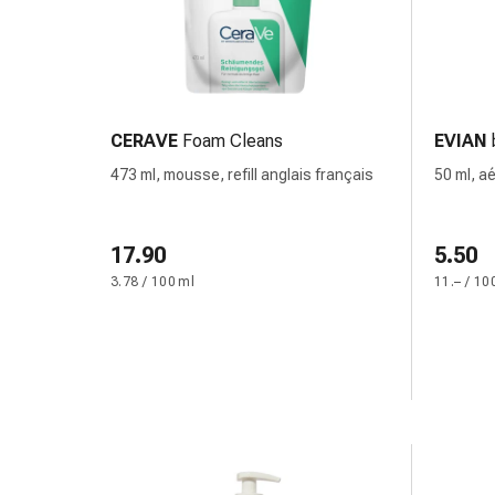
changement
de
pansements
Pansements
adhésifs
CERAVE
Foam Cleans
EVIAN
Traitement
des
473 ml, mousse, refill anglais français
50 ml, a
plaies
pulvéris
Sprays
pour
17.90
5.50
les
3.78 / 100 ml
11.– / 10
plaies
Bandes
de
fermeture
de
plaies
et
adhésifs