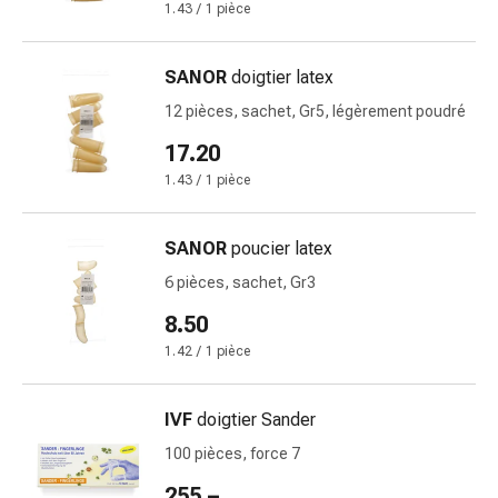
Inflammation
1.43 / 1 pièce
des
yeux
SANOR
doigtier latex
Pansements
pour
12 pièces, sachet, Gr5, légèrement poudré
les
17.20
yeux
1.43 / 1 pièce
Hygiène
des
yeux
SANOR
poucier latex
Cœur
6 pièces, sachet, Gr3
et
8.50
Circulation
Thérapie
1.42 / 1 pièce
cardiaque
Bas
IVF
doigtier Sander
de
100 pièces, force 7
contention
Troubles
255.–