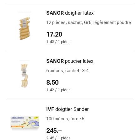
changement
de
SANOR
doigtier latex
pansements
12 pièces, sachet, Gr6, légèrement poudré
Pansements
adhésifs
17.20
Traitement
1.43 / 1 pièce
des
plaies
SANOR
poucier latex
Sprays
pour
6 pièces, sachet, Gr4
les
8.50
plaies
1.42 / 1 pièce
Bandes
de
fermeture
IVF
doigtier Sander
de
100 pièces, force 5
plaies
245.–
et
adhésifs
2.45 / 1 pièce