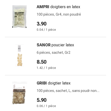
de
pansement,
AMPRI
doigtiers en latex
tapes
100 pièces, Gr4, non poudré
et
3.90
accessoires
Pansements
0.04 / 1 pièce
tubulaires
et
SANOR
poucier latex
filets
6 pièces, sachet, Gr2
Matériel
de
8.50
pansement
1.42 / 1 pièce
Brûlures
et
GRIBI
doigtier latex
coups
de
100 pièces, sachet, L, sans poudr non
soleil
stérile
5.90
Kits
0.06 / 1 pièce
de