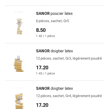
Pommade
à
SANOR
poucier latex
tirer
6 pièces, sachet, Gr5
Tampons
médicaux
8.50
Oreilles
1.42 / 1 pièce
et
yeux
SANOR
doigtier latex
Troubles
de
12 pièces, sachet, Gr3, légèrement poudré
l'oreille
17.20
Soins
1.43 / 1 pièce
des
oreilles
Gouttes
SANOR
doigtier latex
pour
12 pièces, sachet, Gr4, légèrement poudré
les
yeux
17.20