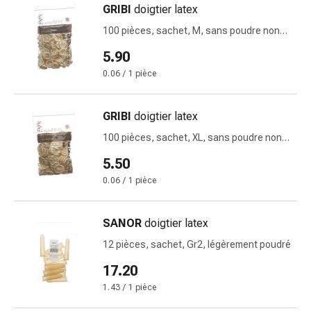
GRIBI
doigtier latex
des
brûlures
100 pièces, sachet, M, sans poudre non
Bandes
stérile
5.90
élastiques
0.06 / 1 pièce
Compresses
Pansements
pour
GRIBI
doigtier latex
les
100 pièces, sachet, XL, sans poudre non
doigts
stérile
5.50
Pansements
de
0.06 / 1 pièce
fixation
Gazes
SANOR
doigtier latex
Bandes
12 pièces, sachet, Gr2, légèrement poudré
de
compression
17.20
Pansements
1.43 / 1 pièce
Bandes