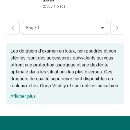
circulatoires
2.55 / 1 pièce
Arrêt
du
tabac
Page 1
Troubles
veineux
Coagulation
Les doigtiers d'examen en latex, non poudrés et non
du
stériles, sont des accessoires polyvalents qui vous
sang
offrent une protection aseptique et une dextérité
Troubles
optimale dans les situations les plus diverses. Ces
du
doigtiers de qualité supérieure sont disponibles en
nerf
rouleaux chez Coop Vitality et sont utilisés aussi bien
cardiaque
dans le domaine médical que dans d'autres domaines
Troubles
Afficher plus
où l'hygiène est primordiale.
de
la
mémoire
et
de