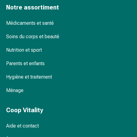
la
Notre assortiment
concentration
Allergies
Médicaments et santé
et
rhume
Soins du corps et beauté
des
foins
Nutrition et sport
Antiallergiques
Parents et enfants
Peau
Nez
Hygiène et traitement
Gastro-
intestinal
Ménage
Diarrhée
Hémorroïdes
Brûlures
Coop Vitality
d'estomac
Nausées
Aide et contact
et