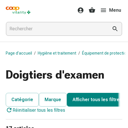
Médicaments
Menu
et
santé
Grippe
et
Refroidissement
Pastilles
Page d’accueil
/
Hygiène et traitement
/
Équipement de protectio
pour
la
gorge
Doigtiers d'examen
Médicaments
contre
la
grippe
Catégorie
Marque
Afficher tous les filtres
et
Réinitialiser tous les filtres
le
rhume
Maux