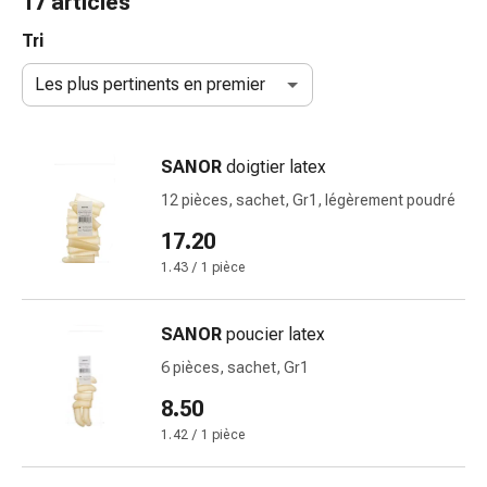
17 articles
de
gorge
Tri
Toux
Les plus pertinents en premier
et
bronchite
Inhalateurs
SANOR
doigtier latex
et
accessoires
12 pièces, sachet, Gr1, légèrement poudré
Nettoyeur
17.20
de
1.43 / 1 pièce
nez
Mouchoirs
en
SANOR
poucier latex
papier
6 pièces, sachet, Gr1
Rhume
Soins
8.50
des
1.42 / 1 pièce
plaies
et