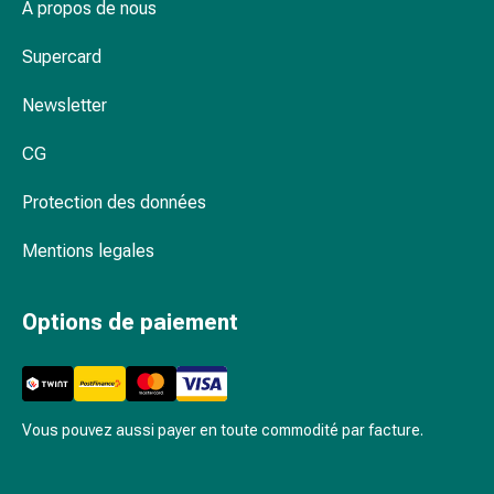
vomissements
À propos de nous
Digestion,
ballonnements
Supercard
et
Newsletter
crampes
Constipation
CG
Soins
médicaux
Protection des données
de
la
Mentions legales
peau
Eczéma
Options de paiement
et
démangeaisons
Cors
et
verrues
Vous pouvez aussi payer en toute commodité par facture.
Mycose
des