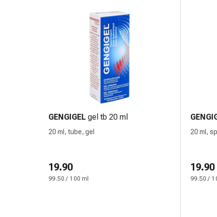
Pommade
à
tirer
Tampons
médicaux
Oreilles
et
yeux
Troubles
de
GENGIGEL
gel tb 20 ml
GENGI
l'oreille
20 ml, tube, gel
20 ml, sp
Soins
des
oreilles
19.90
19.90
Gouttes
99.50 / 100 ml
99.50 / 1
pour
les
yeux