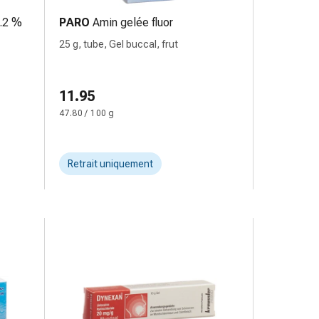
0.2 %
PARO
Amin gelée fluor
25 g, tube, Gel buccal, frut
11.95
47.80 / 100 g
Retrait uniquement