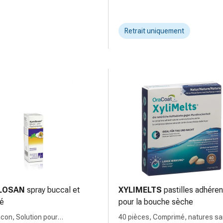
Retrait uniquement
LOSAN
spray buccal et
XYLIMELTS
pastilles adhére
gé
pour la bouche sèche
acon, Solution pour
40 pièces, Comprimé, natures s