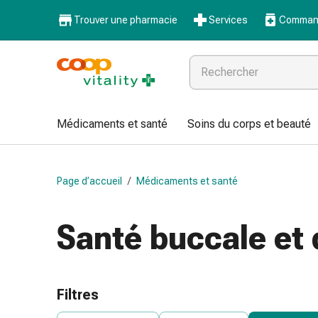
Médicaments
Trouver une pharmacie
Services
Command
et
santé
Grippe
et
Refroidissement
Pastilles
Médicaments et santé
Soins du corps et beauté
pour
la
gorge
Page d’accueil
/
Médicaments et santé
Médicaments
contre
la
Santé buccale et 
grippe
et
le
rhume
Filtres
Maux