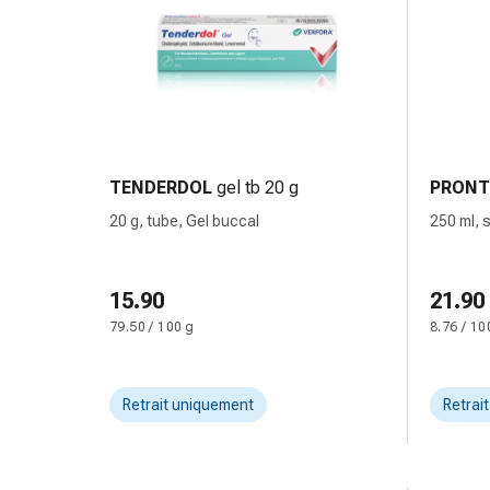
changement
de
pansements
Pansements
adhésifs
Traitement
des
TENDERDOL
gel tb 20 g
PRONT
plaies
Sprays
20 g, tube, Gel buccal
250 ml, 
pour
les
15.90
21.90
plaies
Bandes
79.50 / 100 g
8.76 / 10
de
fermeture
de
Retrait uniquement
Retrai
plaies
et
adhésifs