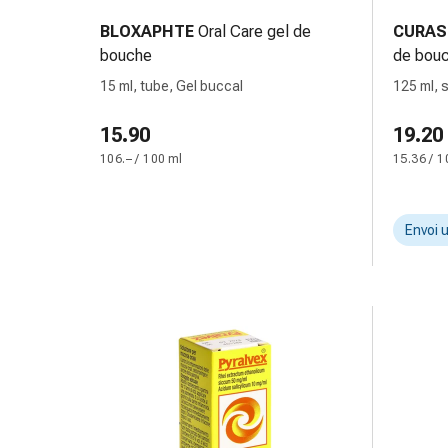
des
BLOXAPHTE
Oral Care gel de
CURAS
brûlures
bouche
de bou
Bandes
15 ml, tube, Gel buccal
125 ml, s
élastiques
Compresses
15.90
19.20
Pansements
106.– / 100 ml
15.36 / 1
pour
les
doigts
Envoi 
Pansements
de
fixation
Gazes
Bandes
de
compression
Pansements
Bandes