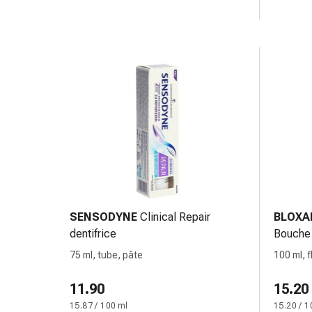
Inflammation
des
yeux
Pansements
pour
les
yeux
Hygiène
des
yeux
Cœur
et
Circulation
SENSODYNE
Clinical Repair
BLOXA
Thérapie
dentifrice
Bouche
cardiaque
Bas
75 ml, tube, pâte
100 ml, 
de
contention
11.90
15.20
Troubles
15.87 / 100 ml
15.20 / 1