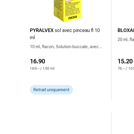
de
pansement,
tapes
et
accessoires
PYRALVEX
sol avec pinceau fl 10
BLOXA
Pansements
ml
20 ml, fl
tubulaires
pulvéris
10 ml, flacon, Solution buccale, avec
et
pinceau
filets
16.90
15.20
Matériel
169.– / 100 ml
76.– / 10
de
pansement
Brûlures
Retrait uniquement
et
coups
de
soleil
Kits
de