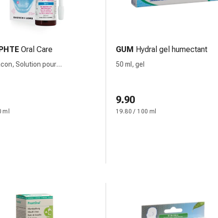
PHTE
Oral Care
GUM
Hydral gel humectant
acon, Solution pour
50 ml, gel
ation buccale
9.90
0 ml
19.80 / 100 ml