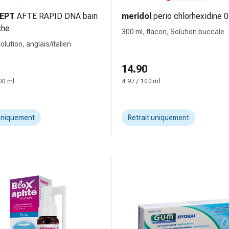
EPT
AFTE RAPID DNA bain
meridol
perio chlorhexidine 
che
300 ml, flacon, Solution buccale
olution, anglais/italien
14.90
00 ml
4.97 / 100 ml
uniquement
Retrait uniquement