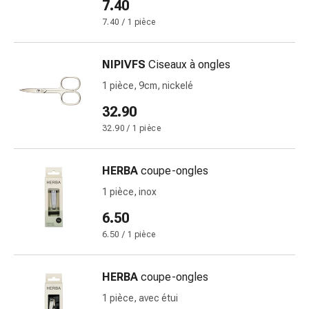
Inflammation
7.40
des
7.40 / 1 pièce
yeux
Pansements
NIPIVFS
Ciseaux à ongles
pour
les
1 pièce, 9cm, nickelé
yeux
32.90
Hygiène
32.90 / 1 pièce
des
yeux
Cœur
HERBA
coupe-ongles
et
1 pièce, inox
Circulation
6.50
Thérapie
cardiaque
6.50 / 1 pièce
Bas
de
HERBA
coupe-ongles
contention
1 pièce, avec étui
Troubles