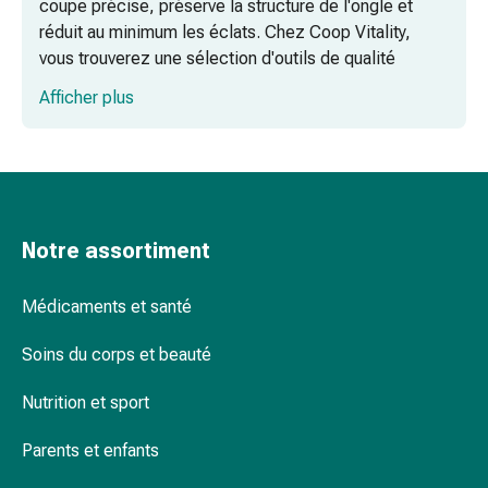
coupe précise, préserve la structure de l'ongle et
ongles
réduit au minimum les éclats. Chez Coop Vitality,
et
vous trouverez une sélection d'outils de qualité
des
supérieure pour vos soins quotidiens des ongles à
pieds
Afficher plus
domicile.
Traitement
des
Coupe-ongles pour les mains : l'efficacité
cicatrices
pour la manucure quotidienne
Peau
sèche
Coupe-ongles de pied : des instruments
Transpiration
Notre assortiment
robustes pour la pédicure
pathologique
Peau
Ciseaux à ongles et ciseaux à cuticules :
Médicaments et santé
impure
la précision dans les détails
Boutons
Soins du corps et beauté
Foire aux questions sur les soins des
de
ongles
Nutrition et sport
fièvre
Éruption
Parents et enfants
Quelle est la différence entre un coupe-ongles
cutanée
et des ciseaux à ongles ?
Acné