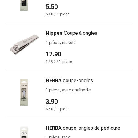
circulatoires
5.50
Arrêt
5.50 / 1 pièce
du
tabac
Troubles
Nippes
Coupe à ongles
veineux
1 pièce, nickelé
Coagulation
17.90
du
sang
17.90 / 1 pièce
Troubles
du
HERBA
coupe-ongles
nerf
1 pièce, avec chaînette
cardiaque
Troubles
3.90
de
3.90 / 1 pièce
la
mémoire
HERBA
coupe-ongles de pédicure
et
de
1 pièce, inox