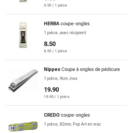
Pommade
6.50 / 1 pièce
à
tirer
HERBA
coupe-ongles
Tampons
1 pièce, avec récipient
médicaux
Oreilles
8.50
et
8.50 / 1 pièce
yeux
Troubles
Nippes
Coupe à ongles de pédicure
de
l'oreille
1 pièce, 9cm, inox
Soins
19.90
des
19.90 / 1 pièce
oreilles
Gouttes
pour
CREDO
coupe-ongles
les
1 pièce, 82mm, Pop Art en vrac
yeux