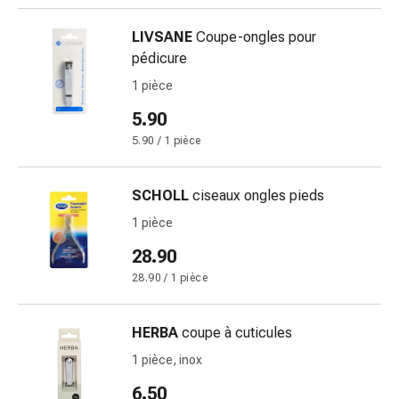
changement
de
LIVSANE
Coupe-ongles pour
pansements
pédicure
Pansements
1 pièce
adhésifs
Traitement
5.90
des
5.90 / 1 pièce
plaies
Sprays
SCHOLL
ciseaux ongles pieds
pour
les
1 pièce
plaies
28.90
Bandes
28.90 / 1 pièce
de
fermeture
de
HERBA
coupe à cuticules
plaies
1 pièce, inox
et
6.50
adhésifs