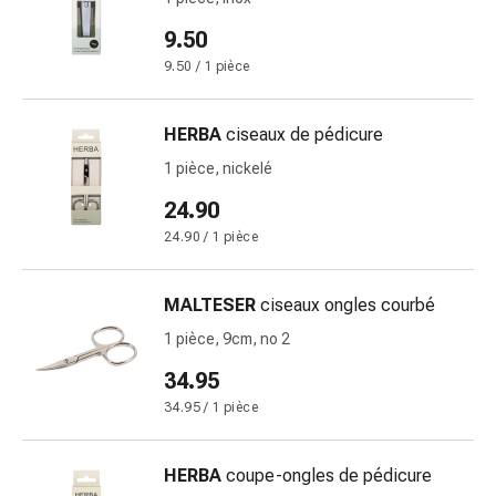
la
9.50
concentration
9.50 / 1 pièce
Allergies
et
rhume
HERBA
ciseaux de pédicure
des
1 pièce, nickelé
foins
Antiallergiques
24.90
Peau
24.90 / 1 pièce
Nez
Gastro-
MALTESER
ciseaux ongles courbé
intestinal
Diarrhée
1 pièce, 9cm, no 2
Hémorroïdes
34.95
Brûlures
34.95 / 1 pièce
d'estomac
Nausées
et
HERBA
coupe-ongles de pédicure