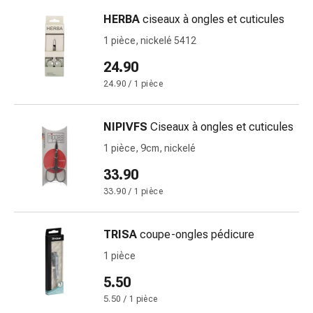
de
pansement,
HERBA
ciseaux à ongles et cuticules
tapes
1 pièce, nickelé 5412
et
24.90
accessoires
Pansements
24.90 / 1 pièce
tubulaires
et
NIPIVFS
Ciseaux à ongles et cuticules
filets
1 pièce, 9cm, nickelé
Matériel
de
33.90
pansement
33.90 / 1 pièce
Brûlures
et
TRISA
coupe-ongles pédicure
coups
de
1 pièce
soleil
5.50
Kits
5.50 / 1 pièce
de