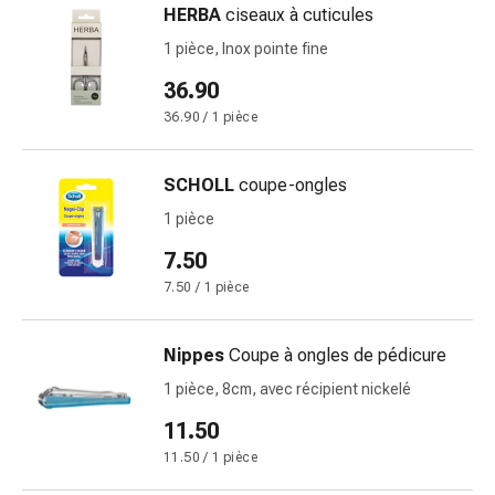
HERBA
ciseaux à cuticules
des
brûlures
1 pièce, Inox pointe fine
Bandes
36.90
élastiques
36.90 / 1 pièce
Compresses
Pansements
pour
SCHOLL
coupe-ongles
les
1 pièce
doigts
7.50
Pansements
de
7.50 / 1 pièce
fixation
Gazes
Nippes
Coupe à ongles de pédicure
Bandes
1 pièce, 8cm, avec récipient nickelé
de
compression
11.50
Pansements
11.50 / 1 pièce
Bandes