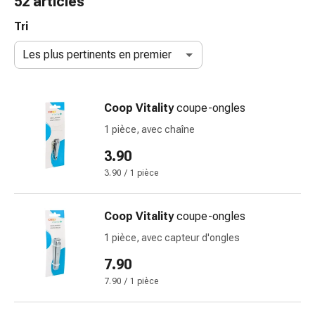
52 articles
de
gorge
Tri
Toux
Les plus pertinents en premier
et
bronchite
Inhalateurs
Coop Vitality
coupe-ongles
et
accessoires
1 pièce, avec chaîne
Nettoyeur
3.90
de
3.90 / 1 pièce
nez
Mouchoirs
en
Coop Vitality
coupe-ongles
papier
1 pièce, avec capteur d'ongles
Rhume
Soins
7.90
des
7.90 / 1 pièce
plaies
et