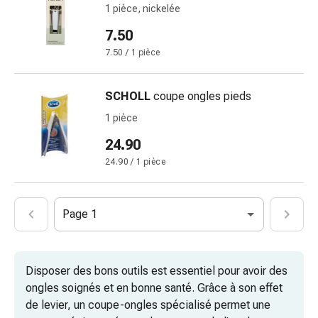
vomissements
1 pièce, nickelée
Digestion,
7.50
ballonnements
et
7.50 / 1 pièce
crampes
Constipation
SCHOLL
coupe ongles pieds
Soins
1 pièce
médicaux
de
24.90
la
24.90 / 1 pièce
peau
Eczéma
et
Page 1
démangeaisons
Cors
et
Disposer des bons outils est essentiel pour avoir des
verrues
ongles soignés et en bonne santé. Grâce à son effet
Mycose
de levier, un coupe-ongles spécialisé permet une
des