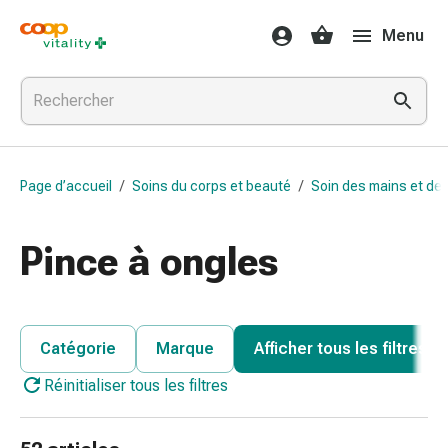
Médicaments
Menu
et
santé
Grippe
et
Refroidissement
Pastilles
Page d’accueil
/
Soins du corps et beauté
/
Soin des mains et de
pour
la
gorge
Pince à ongles
Médicaments
contre
la
grippe
Catégorie
Marque
Afficher tous les filtres
et
Réinitialiser tous les filtres
le
rhume
Maux