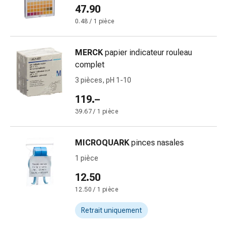
47.90
Pommade
à
0.48 / 1 pièce
tirer
Tampons
MERCK
papier indicateur rouleau
médicaux
complet
Oreilles
3 pièces, pH 1-10
et
yeux
119.–
Troubles
39.67 / 1 pièce
de
l'oreille
MICROQUARK
pinces nasales
Soins
des
1 pièce
oreilles
12.50
Gouttes
12.50 / 1 pièce
pour
les
Retrait uniquement
yeux