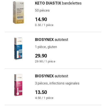
KETO DIASTIX
bandelettes
des
brûlures
50 pièces
Bandes
14.90
élastiques
0.30 / 1 pièce
Compresses
Pansements
pour
BIOSYNEX
autotest
les
1 pièce, gluten
doigts
29.90
Pansements
de
29.90 / 1 pièce
fixation
Gazes
BIOSYNEX
autotest
Bandes
3 pièces, infections vaginales
de
compression
13.50
Pansements
4.50 / 1 pièce
Bandes