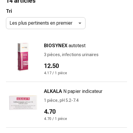
14 articles
de
gorge
Tri
Toux
Les plus pertinents en premier
et
bronchite
Inhalateurs
BIOSYNEX
autotest
et
accessoires
3 pièces, infections urinaires
Nettoyeur
12.50
de
4.17 / 1 pièce
nez
Mouchoirs
en
ALKALA
N papier indicateur
papier
1 pièce, pH 5.2-7.4
Rhume
Soins
4.70
des
4.70 / 1 pièce
plaies
et