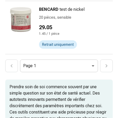
Inflammation
des
BENCARD
test de nickel
yeux
20 pièces, sensible
Pansements
pour
29.05
les
1.45 / 1 pièce
yeux
Hygiène
Retrait uniquement
des
yeux
Cœur
Page 1
et
Circulation
Thérapie
Prendre soin de soi commence souvent par une
cardiaque
simple question sur son état de santé actuel. Des
Bas
autotests innovants permettent de vérifier
de
discrètement des paramètres importants chez soi.
contention
Ces outils constituent une aide précieuse pour réagir
Troubles