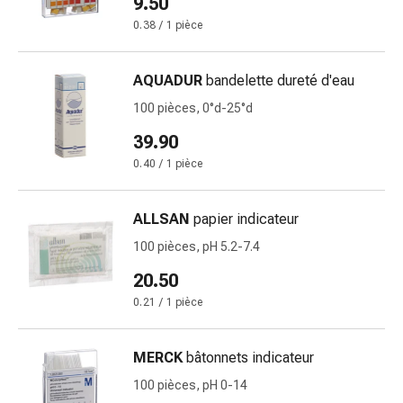
9.50
changement
0.38 / 1 pièce
de
pansements
Pansements
AQUADUR
bandelette dureté d'eau
adhésifs
100 pièces, 0°d-25°d
Traitement
des
39.90
plaies
0.40 / 1 pièce
Sprays
pour
ALLSAN
papier indicateur
les
plaies
100 pièces, pH 5.2-7.4
Bandes
20.50
de
0.21 / 1 pièce
fermeture
de
plaies
MERCK
bâtonnets indicateur
et
100 pièces, pH 0-14
adhésifs