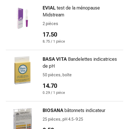
de
pansement,
EVIAL
test de la ménopause
tapes
Midstream
et
2 pièces
accessoires
17.50
Pansements
tubulaires
8.75 / 1 pièce
et
filets
BASA VITA
Bandelettes indicatrices
Matériel
de pH
de
50 pièces, boîte
pansement
Brûlures
14.70
et
0.29 / 1 pièce
coups
de
BIOSANA
bâtonnets indicateur
soleil
Kits
25 pièces, pH 4.5-9.25
de