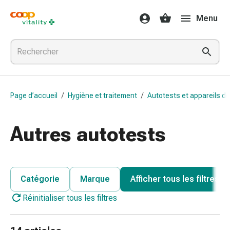
Médicaments
Menu
et
santé
Grippe
et
Refroidissement
Pastilles
Page d’accueil
/
Hygiène et traitement
/
Autotests et appareils d
pour
la
gorge
Autres autotests
Médicaments
contre
la
grippe
Catégorie
Marque
Afficher tous les filtres
et
Réinitialiser tous les filtres
le
rhume
Maux