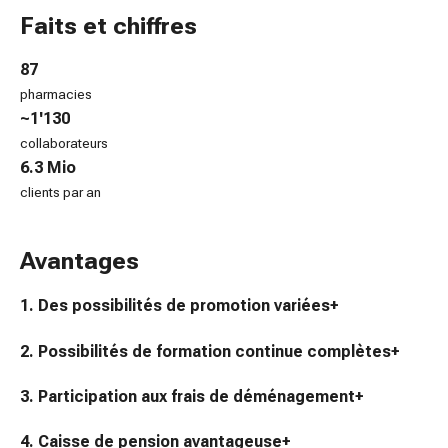
des
Faits et chiffres
brûlures
Bandes
87
élastiques
pharmacies
Compresses
~1'130
Pansements
collaborateurs
pour
6.3 Mio
les
clients par an
doigts
Pansements
Avantages
de
fixation
1. Des possibilités de promotion variées
+
Gazes
Bandes
2. Possibilités de formation continue complètes
+
de
compression
3. Participation aux frais de déménagement
+
Pansements
Bandes
4. Caisse de pension avantageuse
+