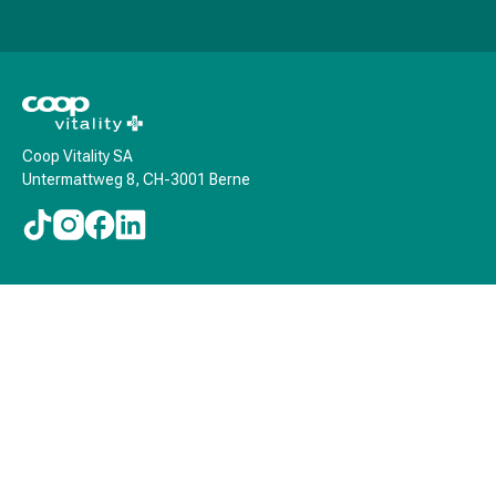
circulatoires
Arrêt
du
tabac
Troubles
veineux
Coop Vitality SA
Troubles
Untermattweg 8, CH-3001 Berne
du
nerf
cardiaque
Troubles
de
la
mémoire
et
de
la
concentration
Allergies