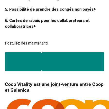
de
pansement,
5. Possibilité de prendre des congés non payés
+
tapes
et
6. Cartes de rabais pour les collaborateurs et
accessoires
collaboratrices
+
Pansements
tubulaires
et
Postulez dès maintenant!
filets
Matériel
Postes à
Places d’apprentissage
de
pourvoir
vacantes
pansement
Brûlures
et
coups
Coop Vitality est une joint-venture entre Coop
de
et Galenica
soleil
Kits
de