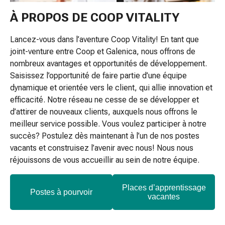
de
À PROPOS DE COOP VITALITY
gorge
Toux
Lancez-vous dans l’aventure Coop Vitality! En tant que
et
joint-venture entre Coop et Galenica, nous offrons de
bronchite
nombreux avantages et opportunités de développement.
Inhalateurs
Saisissez l’opportunité de faire partie d’une équipe
et
dynamique et orientée vers le client, qui allie innovation et
accessoires
efficacité. Notre réseau ne cesse de se développer et
Nettoyeur
d’attirer de nouveaux clients, auxquels nous offrons le
de
meilleur service possible. Vous voulez participer à notre
nez
succès? Postulez dès maintenant à l’un de nos postes
Mouchoirs
vacants et construisez l’avenir avec nous! Nous nous
en
réjouissons de vous accueillir au sein de notre équipe.
papier
Rhume
Soins
Places d’apprentissage
Postes à pourvoir
vacantes
des
plaies
et