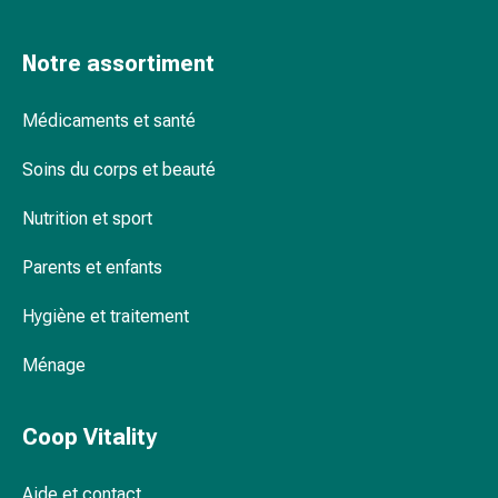
Pommade
à
Notre assortiment
tirer
Tampons
Médicaments et santé
médicaux
Oreilles
Soins du corps et beauté
et
yeux
Nutrition et sport
Troubles
de
Parents et enfants
l'oreille
Soins
Hygiène et traitement
des
Ménage
oreilles
Gouttes
pour
Coop Vitality
les
yeux
Aide et contact