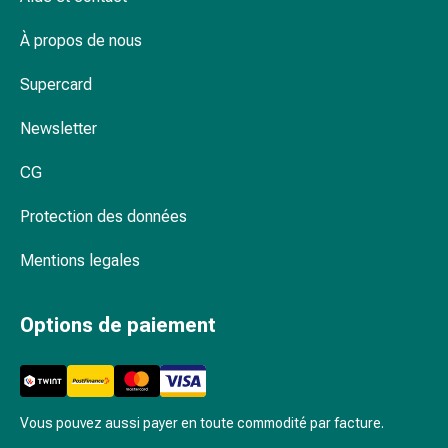
Inflammation
des
À propos de nous
yeux
Pansements
Supercard
pour
les
Newsletter
yeux
Hygiène
CG
des
Protection des données
yeux
Cœur
Mentions legales
et
Circulation
Thérapie
Options de paiement
cardiaque
Bas
de
contention
Vous pouvez aussi payer en toute commodité par facture.
Troubles