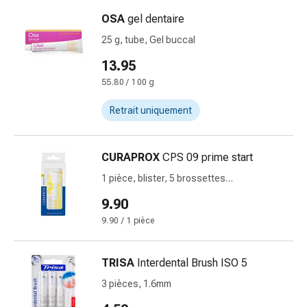
de
pansement,
OSA
gel dentaire
tapes
25 g, tube, Gel buccal
et
13.95
accessoires
Pansements
55.80 / 100 g
tubulaires
Retrait uniquement
et
filets
Matériel
CURAPROX
CPS 09 prime start
de
1 pièce, blister, 5 brossettes
pansement
interdentaires +UHS 409&470
Brûlures
9.90
et
9.90 / 1 pièce
coups
de
TRISA
Interdental Brush ISO 5
soleil
Kits
3 pièces, 1.6mm
de