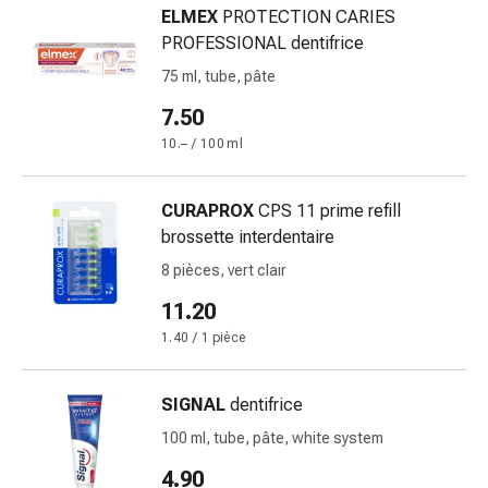
ELMEX
PROTECTION CARIES
et
PROFESSIONAL dentifrice
rhume
des
75 ml, tube, pâte
foins
7.50
Antiallergiques
10.– / 100 ml
Peau
Nez
Gastro-
CURAPROX
CPS 11 prime refill
intestinal
brossette interdentaire
Diarrhée
8 pièces, vert clair
Hémorroïdes
Brûlures
11.20
d'estomac
1.40 / 1 pièce
Nausées
et
SIGNAL
dentifrice
vomissements
Digestion,
100 ml, tube, pâte, white system
ballonnements
4.90