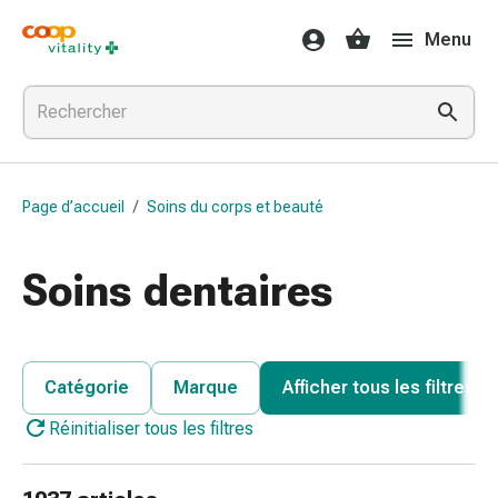
Médicaments
Menu
et
santé
Grippe
et
Refroidissement
Pastilles
Page d’accueil
/
Soins du corps et beauté
pour
la
gorge
Soins dentaires
Médicaments
contre
la
grippe
Catégorie
Marque
Afficher tous les filtres
et
Réinitialiser tous les filtres
le
rhume
Maux