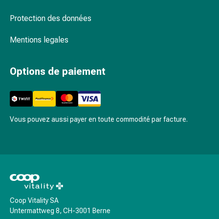
Rein,
vessie,
Protection des données
prostate
Troubles
Mentions legales
urinaires
Prostate
Options de paiement
Troubles
des
reins
et
de
Vous pouvez aussi payer en toute commodité par facture.
la
vessie
Douleurs
et
fièvre
Maux
de
Coop Vitality SA
Untermattweg 8, CH-3001 Berne
tête