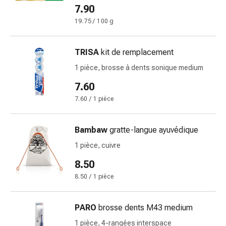
7.90
Pommade
à
19.75 / 100 g
tirer
Tampons
TRISA
kit de remplacement
médicaux
1 pièce, brosse à dents sonique medium
Oreilles
et
7.60
yeux
7.60 / 1 pièce
Troubles
de
Bambaw
gratte-langue ayuvédique
l'oreille
Soins
1 pièce, cuivre
des
8.50
oreilles
8.50 / 1 pièce
Gouttes
pour
les
PARO
brosse dents M43 medium
yeux
1 pièce, 4-rangées interspace