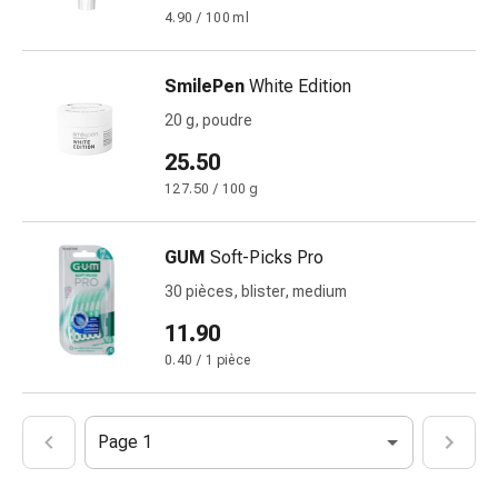
et
4.90 / 100 ml
crampes
Constipation
Soins
SmilePen
White Edition
médicaux
20 g, poudre
de
25.50
la
peau
127.50 / 100 g
Eczéma
et
GUM
Soft-Picks Pro
démangeaisons
30 pièces, blister, medium
Cors
et
11.90
verrues
0.40 / 1 pièce
Mycose
des
ongles
Page 1
et
des