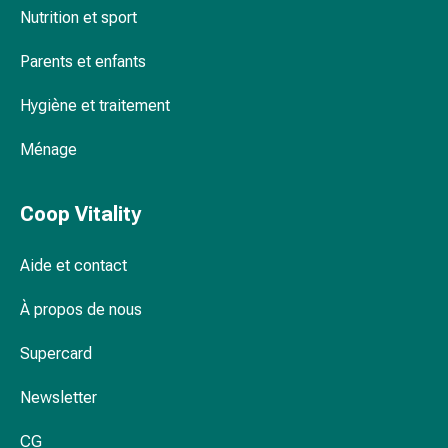
Nettoyage des espaces entre les dents
Nutrition et sport
par
les
Parents et enfants
fleurs
de
Des soins spéciaux pour les dents et les
Hygiène et traitement
Bach
gencives
À
Ménage
base
de
bourgeons
Coop Vitality
de
plantes
Aide et contact
Homéopathie
Phytothérapie
À propos de nous
Sel
Supercard
de
Schüssler
Newsletter
Spagyrie
Anthroposophiques
CG