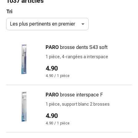
1037 articles
de
gorge
Tri
Toux
Les plus pertinents en premier
et
bronchite
Inhalateurs
PARO
brosse dents S43 soft
et
accessoires
1 pièce, 4-rangées a interspace
Nettoyeur
4.90
de
4.90 / 1 pièce
nez
Mouchoirs
en
PARO
brosse interspace F
papier
1 pièce, support blanc 2 brosses
Rhume
Soins
4.90
des
4.90 / 1 pièce
plaies
et