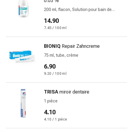
0.05 %
circulatoires
200 ml, flacon, Solution pour bain de
Arrêt
bouche
du
14.90
tabac
7.45 / 100 ml
Troubles
veineux
Troubles
BIONIQ
Repair Zahncreme
du
75 ml, tube, crème
nerf
6.90
cardiaque
Troubles
9.20 / 100 ml
de
la
TRISA
miroir dentaire
mémoire
1 pièce
et
de
4.10
la
4.10 / 1 pièce
concentration
Allergies