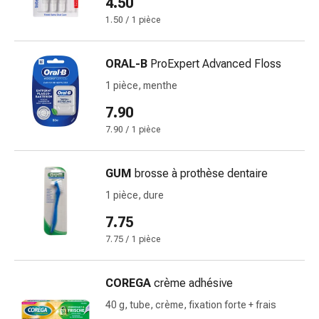
4.50
changement
1.50 / 1 pièce
de
pansements
Pansements
ORAL-B
ProExpert Advanced Floss
adhésifs
1 pièce, menthe
Traitement
des
7.90
plaies
7.90 / 1 pièce
Sprays
pour
GUM
brosse à prothèse dentaire
les
plaies
1 pièce, dure
Bandes
7.75
de
7.75 / 1 pièce
fermeture
de
plaies
COREGA
crème adhésive
et
40 g, tube, crème, fixation forte + frais
adhésifs