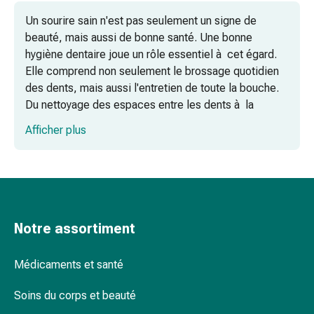
pieds
Un sourire sain n'est pas seulement un signe de
Traitement
beauté, mais aussi de bonne santé. Une bonne
des
hygiène dentaire joue un rôle essentiel à cet égard.
cicatrices
Elle comprend non seulement le brossage quotidien
Peau
des dents, mais aussi l'entretien de toute la bouche.
sèche
Du nettoyage des espaces entre les dents à la
Transpiration
prévention des maladies dentaires et gingivales, les
pathologique
Afficher plus
bons produits sont essentiels pour préserver la santé
Peau
bucco-dentaire et prévenir les problèmes.
impure
Boutons
de
Brosses à dents électriques et manuelles
fièvre
Éruption
Notre assortiment
cutanée
Acné
Soins buccaux et douches buccales
Médicaments et santé
Remèdes
naturels
Soins du corps et beauté
Thérapie