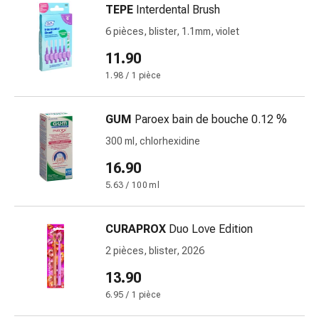
TEPE
Interdental Brush
des
brûlures
6 pièces, blister, 1.1mm, violet
Bandes
11.90
élastiques
1.98 / 1 pièce
Compresses
Pansements
pour
GUM
Paroex bain de bouche 0.12 %
les
300 ml, chlorhexidine
doigts
16.90
Pansements
de
5.63 / 100 ml
fixation
Gazes
CURAPROX
Duo Love Edition
Bandes
2 pièces, blister, 2026
de
compression
13.90
Pansements
6.95 / 1 pièce
Bandes