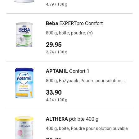
de
4.79 / 100 g
pansement,
tapes
et
Beba
EXPERTpro Comfort
accessoires
800 g, boîte, poudre, (n)
Pansements
29.95
tubulaires
et
3.74 / 100 g
filets
Matériel
APTAMIL
Confort 1
de
800 g, EaZypack, Poudre pour solution
pansement
buvable
Brûlures
33.90
et
4.24 / 100 g
coups
de
ALTHERA
pdr bte 400 g
soleil
Kits
400 g, boîte, Poudre pour solution buvable
de