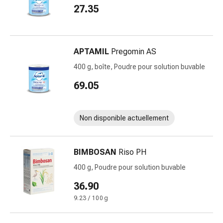
27.35
Pommade
à
tirer
Tampons
APTAMIL
Pregomin AS
médicaux
400 g, boîte, Poudre pour solution buvable
Oreilles
et
69.05
yeux
Troubles
de
Non disponible actuellement
l'oreille
Soins
BIMBOSAN
Riso PH
des
oreilles
400 g, Poudre pour solution buvable
Gouttes
36.90
pour
9.23 / 100 g
les
yeux