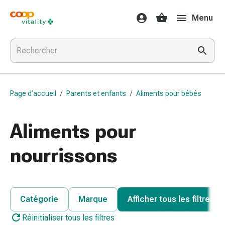
Médicaments
Menu
et
santé
Grippe
et
Refroidissement
Pastilles
Page d’accueil
/
Parents et enfants
/
Aliments pour bébés
pour
la
gorge
Aliments pour
Médicaments
contre
nourrissons
la
grippe
et
le
Catégorie
Marque
Afficher tous les filtres
rhume
Réinitialiser tous les filtres
Maux