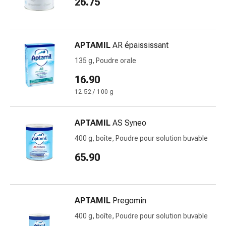
26.75
changement
de
pansements
Pansements
APTAMIL
AR épaississant
adhésifs
135 g, Poudre orale
Traitement
des
16.90
plaies
12.52 / 100 g
Sprays
pour
APTAMIL
AS Syneo
les
plaies
400 g, boîte, Poudre pour solution buvable
Bandes
65.90
de
fermeture
de
plaies
APTAMIL
Pregomin
et
400 g, boîte, Poudre pour solution buvable
adhésifs