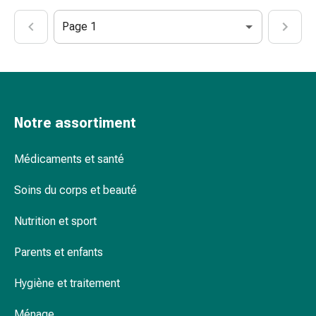
circulatoires
Arrêt
Page 1
du
tabac
Troubles
veineux
Coagulation
Notre assortiment
du
sang
Médicaments et santé
Troubles
du
Soins du corps et beauté
nerf
cardiaque
Nutrition et sport
Troubles
de
Parents et enfants
la
mémoire
Hygiène et traitement
et
de
Ménage