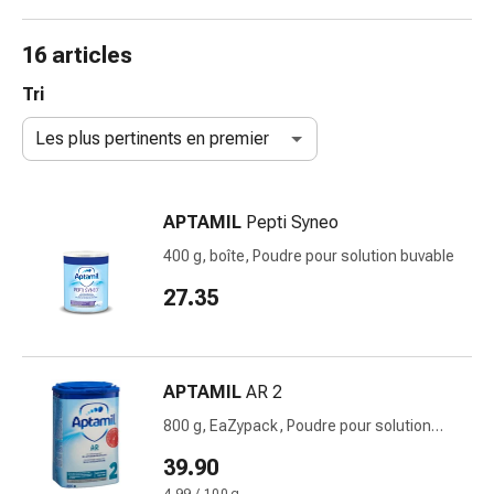
de
gorge
16 articles
Toux
et
Tri
bronchite
Les plus pertinents en premier
Inhalateurs
et
accessoires
APTAMIL
Pepti Syneo
Nettoyeur
de
400 g, boîte, Poudre pour solution buvable
nez
27.35
Mouchoirs
en
papier
Rhume
APTAMIL
AR 2
Soins
800 g, EaZypack, Poudre pour solution
des
buvable
plaies
39.90
et