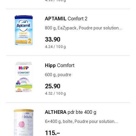
4.99 / 100 g
des
brûlures
APTAMIL
Confort 2
Bandes
élastiques
800 g, EaZypack, Poudre pour solution
Compresses
buvable
33.90
Pansements
4.24 / 100 g
pour
les
doigts
Hipp
Comfort
Pansements
600 g, poudre
de
25.90
fixation
Gazes
4.32 / 100 g
Bandes
de
ALTHERA
pdr bte 400 g
compression
6 × 400 g, boîte, Poudre pour solution
Pansements
buvable
Bandes
115.–