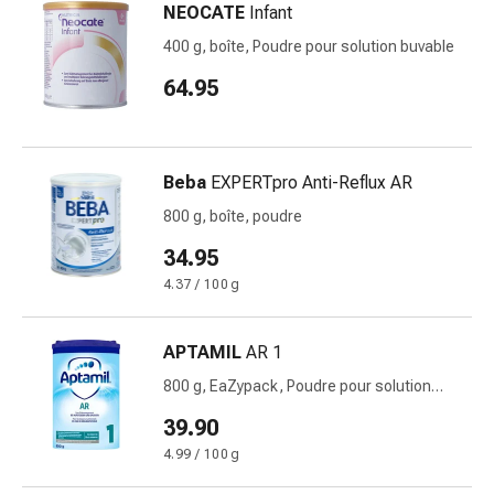
Inflammation
NEOCATE
Infant
des
400 g, boîte, Poudre pour solution buvable
yeux
Pansements
64.95
pour
les
yeux
Beba
EXPERTpro Anti-Reflux AR
Hygiène
des
800 g, boîte, poudre
yeux
34.95
Cœur
4.37 / 100 g
et
Circulation
Thérapie
APTAMIL
AR 1
cardiaque
800 g, EaZypack, Poudre pour solution
Bas
buvable
39.90
de
contention
4.99 / 100 g
Troubles