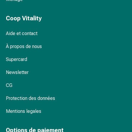
la
concentration
Coop Vitality
Allergies
et
Aide et contact
rhume
des
À propos de nous
foins
Antiallergiques
Supercard
Peau
Nez
Newsletter
Gastro-
intestinal
CG
Diarrhée
Hémorroïdes
Protection des données
Brûlures
Mentions legales
d'estomac
Nausées
et
Options de paiement