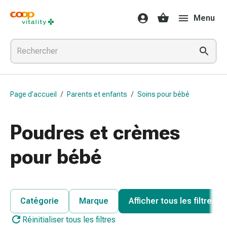
Médicaments
Menu
et
santé
Grippe
et
Refroidissement
Pastilles
Page d’accueil
/
Parents et enfants
/
Soins pour bébé
pour
la
gorge
Poudres et crèmes
Médicaments
contre
pour bébé
la
grippe
et
le
Catégorie
Marque
Afficher tous les filtres
rhume
Réinitialiser tous les filtres
Maux