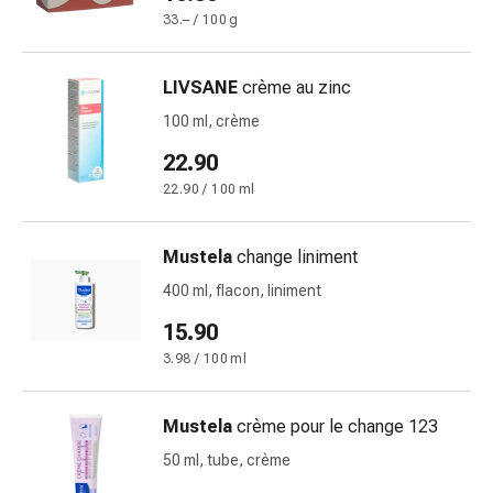
changement
33.– / 100 g
de
pansements
LIVSANE
crème au zinc
Pansements
adhésifs
100 ml, crème
Traitement
22.90
des
22.90 / 100 ml
plaies
Sprays
pour
Mustela
change liniment
les
400 ml, flacon, liniment
plaies
Bandes
15.90
de
3.98 / 100 ml
fermeture
de
Mustela
crème pour le change 123
plaies
et
50 ml, tube, crème
adhésifs