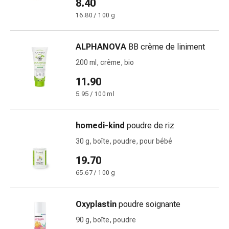
vomissements
8.40
Digestion,
16.80 / 100 g
ballonnements
et
ALPHANOVA
BB crème de liniment
crampes
Constipation
200 ml, crème, bio
Soins
11.90
médicaux
5.95 / 100 ml
de
la
peau
homedi-kind
poudre de riz
Eczéma
30 g, boîte, poudre, pour bébé
et
19.70
démangeaisons
Cors
65.67 / 100 g
et
verrues
Oxyplastin
poudre soignante
Mycose
90 g, boîte, poudre
des