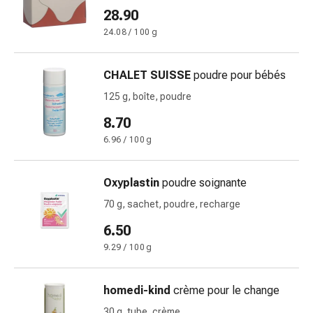
Inflammation
28.90
des
24.08 / 100 g
yeux
Pansements
pour
CHALET SUISSE
poudre pour bébés
les
125 g, boîte, poudre
yeux
Hygiène
8.70
des
6.96 / 100 g
yeux
Cœur
Oxyplastin
poudre soignante
et
Circulation
70 g, sachet, poudre, recharge
Thérapie
6.50
cardiaque
9.29 / 100 g
Bas
de
contention
homedi-kind
crème pour le change
Troubles
30 g, tube, crème