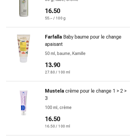
circulatoires
16.50
Arrêt
du
55.– / 100 g
tabac
Troubles
Farfalla
Baby baume pour le change
veineux
apaisant
Coagulation
50 ml, baume, Kamille
du
sang
13.90
Troubles
27.80 / 100 ml
du
nerf
cardiaque
Mustela
crème pour le change 1 > 2 >
Troubles
3
de
100 ml, crème
la
16.50
mémoire
et
16.50 / 100 ml
de