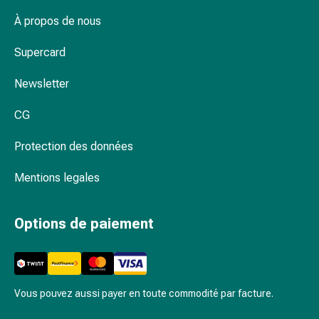
Schüssler
Spagyrie
À propos de nous
Anthroposophiques
Supercard
Rein,
vessie,
Newsletter
prostate
Troubles
CG
urinaires
Prostate
Protection des données
Troubles
des
Mentions legales
reins
et
Options de paiement
de
la
vessie
Douleurs
et
Vous pouvez aussi payer en toute commodité par facture.
fièvre