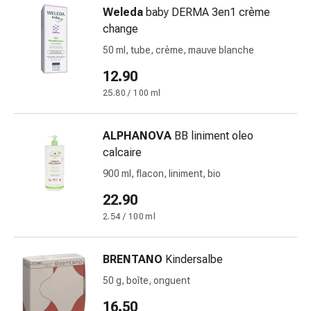
de
Weleda
baby DERMA 3en1 crème
pansement,
change
tapes
50 ml, tube, crème, mauve blanche
et
accessoires
12.90
Pansements
25.80 / 100 ml
tubulaires
et
filets
ALPHANOVA
BB liniment oleo
Matériel
calcaire
de
900 ml, flacon, liniment, bio
pansement
22.90
Brûlures
et
2.54 / 100 ml
coups
de
BRENTANO
Kindersalbe
soleil
50 g, boîte, onguent
Kits
de
16.50