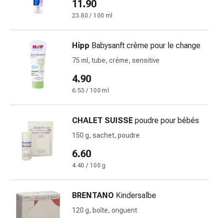
11.90
Pommade
23.80 / 100 ml
à
tirer
Tampons
Hipp
Babysanft crème pour le change
médicaux
75 ml, tube, crème, sensitive
Oreilles
4.90
et
yeux
6.53 / 100 ml
Troubles
de
CHALET SUISSE
poudre pour bébés
l'oreille
150 g, sachet, poudre
Soins
des
6.60
oreilles
4.40 / 100 g
Gouttes
pour
BRENTANO
Kindersalbe
les
yeux
120 g, boîte, onguent