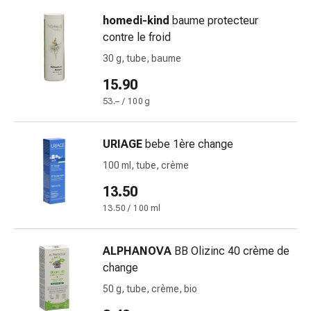
la
homedi-kind
baume protecteur
concentration
contre le froid
Allergies
30 g, tube, baume
et
rhume
15.90
des
53.– / 100 g
foins
Antiallergiques
URIAGE
bebe 1ère change
Peau
Nez
100 ml, tube, crème
Gastro-
13.50
intestinal
13.50 / 100 ml
Diarrhée
Hémorroïdes
Brûlures
ALPHANOVA
BB Olizinc 40 crème de
d'estomac
change
Nausées
50 g, tube, crème, bio
et