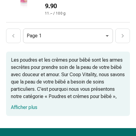
ongles
9.90
et
11.– / 100 g
des
pieds
Traitement
Page 1
des
cicatrices
Peau
Les poudres et les crèmes pour bébé sont les armes
sèche
secrètes pour prendre soin de la peau de votre bébé
Transpiration
avec douceur et amour. Sur Coop Vitality, nous savons
pathologique
que la peau de votre bébé a besoin de soins
Peau
particuliers. C'est pourquoi nous vous présentons
impure
notre catégorie « Poudres et crèmes pour bébé »,
Boutons
dans laquelle vous trouverez une sélection
de
Afficher plus
minutieusement choisie de produits spécialement
fièvre
formulés pour répondre aux besoins de la peau des
Éruption
bébés.
cutanée
Acné