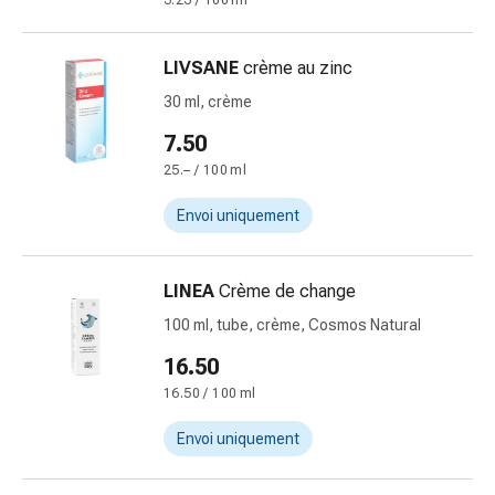
3.23 / 100 ml
des
brûlures
LIVSANE
crème au zinc
Bandes
élastiques
30 ml, crème
Compresses
7.50
Pansements
25.– / 100 ml
pour
les
Envoi uniquement
doigts
Pansements
de
LINEA
Crème de change
fixation
100 ml, tube, crème, Cosmos Natural
Gazes
16.50
Bandes
de
16.50 / 100 ml
compression
Envoi uniquement
Pansements
Bandes