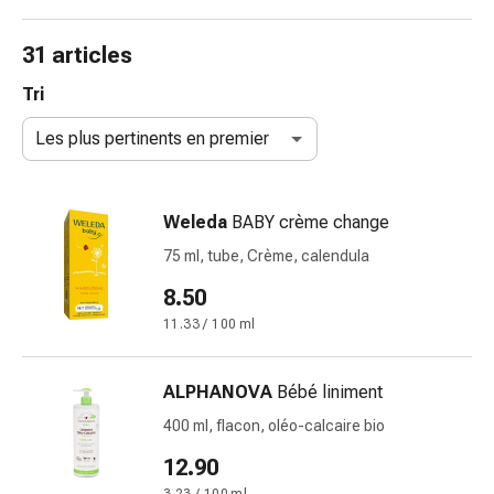
de
gorge
31 articles
Toux
et
Tri
bronchite
Les plus pertinents en premier
Inhalateurs
et
accessoires
Weleda
BABY crème change
Nettoyeur
de
75 ml, tube, Crème, calendula
nez
8.50
Mouchoirs
11.33 / 100 ml
en
papier
Rhume
ALPHANOVA
Bébé liniment
Soins
400 ml, flacon, oléo-calcaire bio
des
plaies
12.90
et