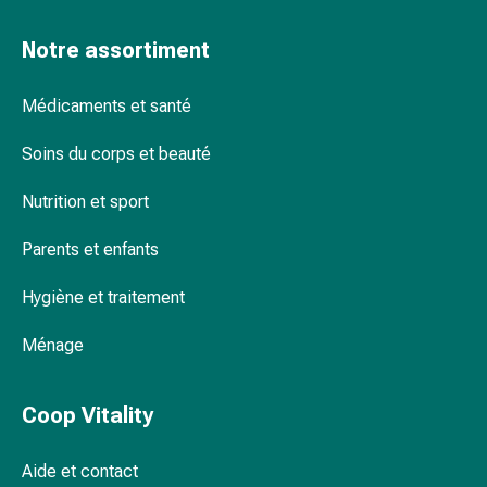
Remèdes
naturels
Notre assortiment
Thérapie
par
Médicaments et santé
les
fleurs
Soins du corps et beauté
de
Nutrition et sport
Bach
À
Parents et enfants
base
de
Hygiène et traitement
bourgeons
de
Ménage
plantes
Homéopathie
Phytothérapie
Coop Vitality
Sel
de
Aide et contact