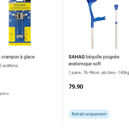
G
crampon à glace
SAHAG
béquille poignée
anatomique soft
5 ardillons
1 paire, 76-96cm, alu bleu -140k
bouton-poussoir 2 réflecteurs
79.90
 pièce
Retrait uniquement