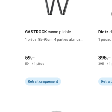
changement
de
pansements
Pansements
adhésifs
GASTROCK
canne pliable
Dietz
d
Traitement
des
1 pièce, 85-95cm, 4 parties alu noir
1 pièce,
plaies
Derby
Sprays
pour
59.–
395.–
les
59.– / 1 pièce
395.– / 1
plaies
Bandes
de
Retrait uniquement
Retrai
fermeture
de
plaies
et
adhésifs