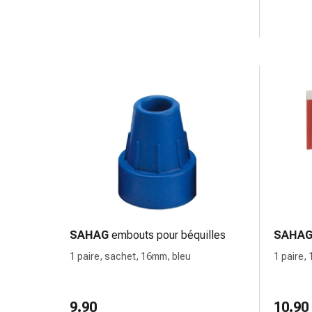
circulatoires
Arrêt
du
tabac
Troubles
veineux
Troubles
du
nerf
cardiaque
Troubles
de
la
mémoire
SAHAG
embouts pour béquilles
SAHA
et
1 paire, sachet, 16mm, bleu
1 paire,
de
la
concentration
9.90
10.90
Allergies