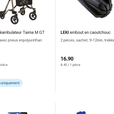
éambulateur Taima M GT
LEKI
embout en caoutchouc
 avec pneus enpolyuréthan
2 pièces, sachet, 9-12mm, trekki
rainurés
16.90
 pièce
8.45 / 1 pièce
t uniquement