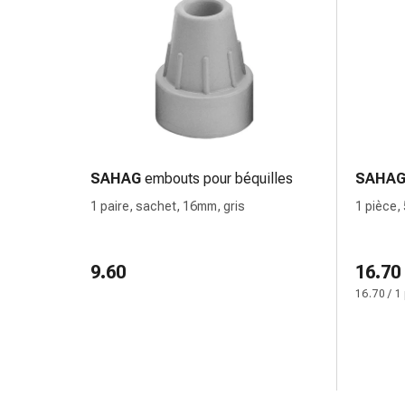
Pommade
à
tirer
Tampons
médicaux
Oreilles
et
yeux
SAHAG
embouts pour béquilles
SAHA
Troubles
1 paire, sachet, 16mm, gris
1 pièce, 
de
l'oreille
Soins
9.60
16.70
des
16.70 / 1
oreilles
Gouttes
pour
les
yeux