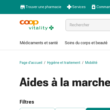
Médicaments
Trouver une pharmacie
Services
Command
et
santé
Grippe
et
Refroidissement
Pastilles
Médicaments et santé
Soins du corps et beauté
pour
la
gorge
Page d’accueil
/
Hygiène et traitement
/
Mobilité
Médicaments
contre
la
Aides à la march
grippe
et
le
rhume
Filtres
Maux