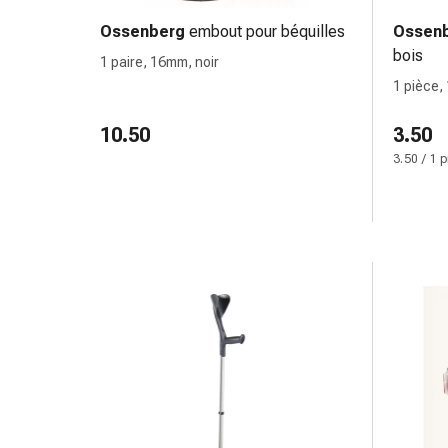
des
Ossenberg
embout pour béquilles
Ossen
brûlures
bois
1 paire, 16mm, noir
Bandes
1 pièce,
élastiques
Compresses
10.50
3.50
Pansements
3.50 / 1 
pour
les
doigts
Pansements
de
fixation
Gazes
Bandes
de
compression
Pansements
Bandes