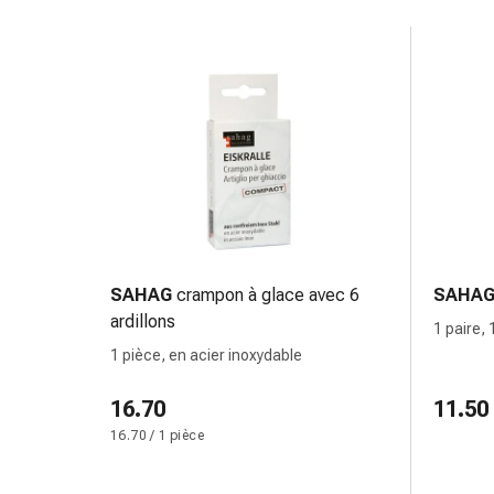
Inflammation
des
yeux
Pansements
pour
les
yeux
Hygiène
des
yeux
Cœur
et
SAHAG
crampon à glace avec 6
SAHA
Circulation
ardillons
1 paire,
Thérapie
1 pièce, en acier inoxydable
cardiaque
Bas
16.70
11.50
de
16.70 / 1 pièce
contention
Troubles