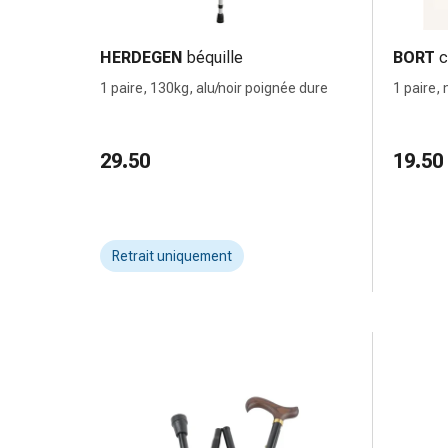
de
pansement,
tapes
HERDEGEN
béquille
BORT
c
et
1 paire, 130kg, alu/noir poignée dure
1 paire, 
accessoires
Pansements
tubulaires
29.50
19.50
et
filets
Matériel
de
Retrait uniquement
pansement
Brûlures
et
coups
de
soleil
Kits
de