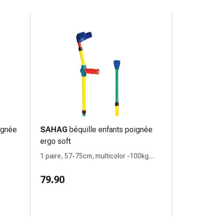
ignée
SAHAG
béquille enfants poignée
ergo soft
1 paire, 57-75cm, multicolor -100kg
bouton-poussoir 2 réflecteurs
79.90