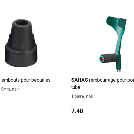
G
embouts pour béquilles
SAHAG
rembourrage pour po
tube
 19mm, noir
1 paire, noir
7.40