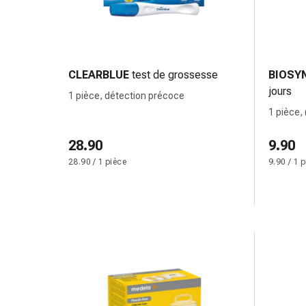
Pommade
à
tirer
Tampons
CLEARBLUE
test de grossesse
BIOSY
médicaux
jours
Oreilles
1 pièce, détection précoce
et
1 pièce, 
yeux
28.90
Troubles
9.90
de
28.90 / 1 pièce
9.90 / 1 
l'oreille
Soins
des
oreilles
Gouttes
pour
les
yeux