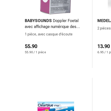
changement
de
pansements
Pansements
BABYSOUNDS
Doppler Foetal
MEDEL
adhésifs
avec affichage numérique des
2 pièces
Traitement
battements cardiaques par LED
double 
1 pièce, avec casque d'écoute
des
plaies
55.90
13.90
Sprays
55.90 / 1 pièce
6.95 / 1 
pour
les
plaies
Bandes
de
fermeture
de
plaies
et
adhésifs