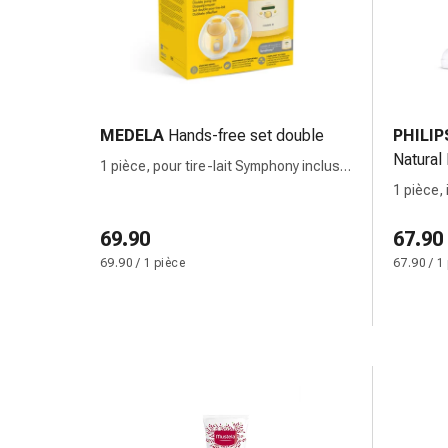
Inflammation
des
yeux
Pansements
pour
les
MEDELA
Hands-free set double
PHILIP
yeux
Natural
1 pièce, pour tire-lait Symphony inclus
Hygiène
téterelles 24mm
1 pièce,
des
2x couss
yeux
69.90
67.90
Cœur
69.90 / 1 pièce
67.90 / 1
et
Circulation
Thérapie
cardiaque
Bas
de
contention
Troubles