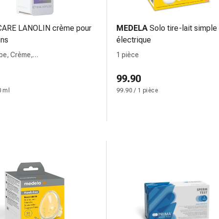
CARE LANOLIN crème pour
MEDELA
Solo tire-lait simple
ns
électrique
ube, Crème,
1 pièce
/français/italien/néerlandais/anglais
99.90
0 ml
99.90 / 1 pièce