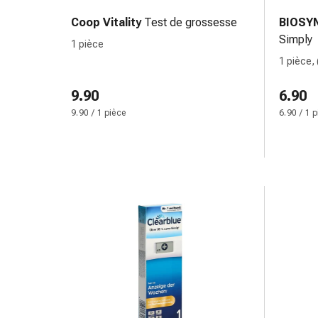
des
Coop Vitality
Test de grossesse
BIOSY
brûlures
Simply
1 pièce
Bandes
1 pièce, 
élastiques
Compresses
9.90
6.90
Pansements
9.90 / 1 pièce
6.90 / 1 
pour
les
doigts
Pansements
de
fixation
Gazes
Bandes
de
compression
Pansements
Bandes