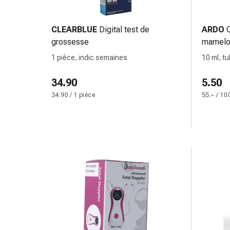
de
pansement,
tapes
CLEARBLUE
Digital test de
ARDO
et
grossesse
mamelo
accessoires
1 pièce, indic semaines
10 ml, t
Pansements
allemand
tubulaires
34.90
5.50
et
34.90 / 1 pièce
55.– / 10
filets
Matériel
de
pansement
Brûlures
et
coups
de
soleil
Kits
de