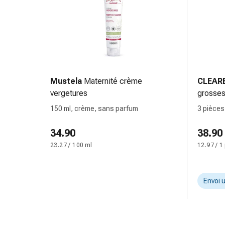
circulatoires
Arrêt
du
tabac
Troubles
veineux
Coagulation
Mustela
Maternité crème
CLEAR
du
vergetures
grosse
sang
150 ml, crème, sans parfum
3 pièces
Troubles
du
34.90
38.90
nerf
23.27 / 100 ml
12.97 / 1
cardiaque
Troubles
de
Envoi 
la
mémoire
et
de