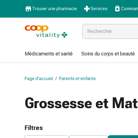
Médicaments
Trouver une pharmacie
Services
Command
et
santé
Grippe
et
Refroidissement
Pastilles
Médicaments et santé
Soins du corps et beauté
pour
la
gorge
Page d’accueil
/
Parents et enfants
Médicaments
contre
la
Grossesse et Mat
grippe
et
le
rhume
Filtres
Maux