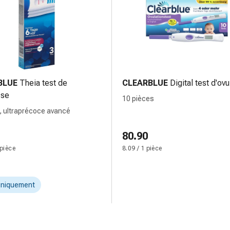
BLUE
Theia test de
CLEARBLUE
Digital test d'ovu
sse
10 pièces
, ultraprécoce avancé
80.90
 pièce
8.09 / 1 pièce
uniquement