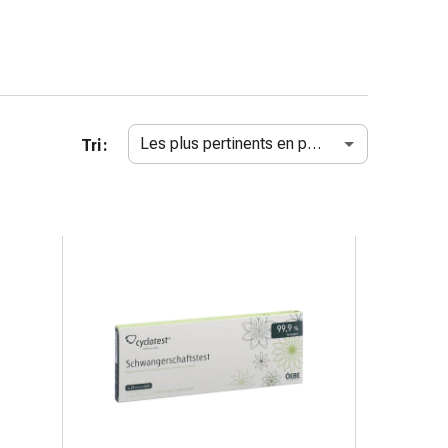
Les plus pertinents en premier
Tri :