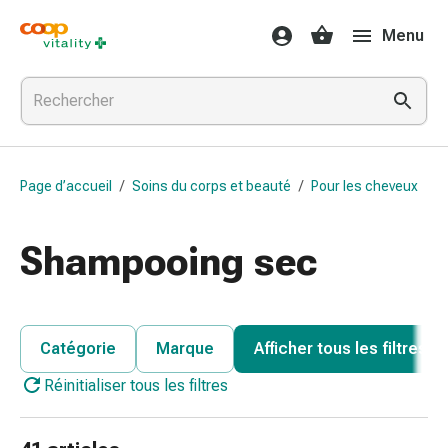
Médicaments
Menu
et
santé
Grippe
et
Refroidissement
Pastilles
Page d’accueil
/
Soins du corps et beauté
/
Pour les cheveux
pour
la
gorge
Shampooing sec
Médicaments
contre
la
grippe
Catégorie
Marque
Afficher tous les filtres
et
Réinitialiser tous les filtres
le
rhume
Maux