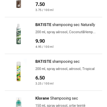
Brunette
7.50
Pommade
à
3.75 / 100 ml
tirer
Tampons
BATISTE
shampooing sec Naturally
médicaux
200 ml, spray aérosol, Coconut&Hemp
Oreilles
Seed Oil
et
9.90
yeux
4.95 / 100 ml
Troubles
de
BATISTE
shampooing sec
l'oreille
Soins
200 ml, spray aérosol, aérosol, Tropical
des
6.50
oreilles
3.25 / 100 ml
Gouttes
pour
les
Klorane
Shampooing sec
yeux
150 ml, spray aérosol, ortie teinté