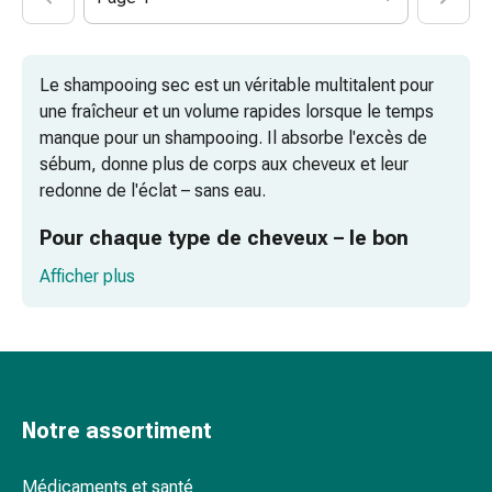
pieds
Traitement
des
Le shampooing sec est un véritable multitalent pour
cicatrices
une fraîcheur et un volume rapides lorsque le temps
Peau
manque pour un shampooing. Il absorbe l'excès de
sèche
sébum, donne plus de corps aux cheveux et leur
Transpiration
redonne de l'éclat – sans eau.
pathologique
Peau
Pour chaque type de cheveux – le bon
impure
type de shampooing sec
Boutons
Afficher plus
de
Shampooing sec pour le volume – du corps pour
fièvre
vos cheveux
Éruption
cutanée
De la fraîcheur pour votre cuir chevelu – le
Acné
sauveur des cheveux gras
Notre assortiment
Remèdes
naturels
Pour les cheveux blonds et foncés –
Thérapie
Médicaments et santé