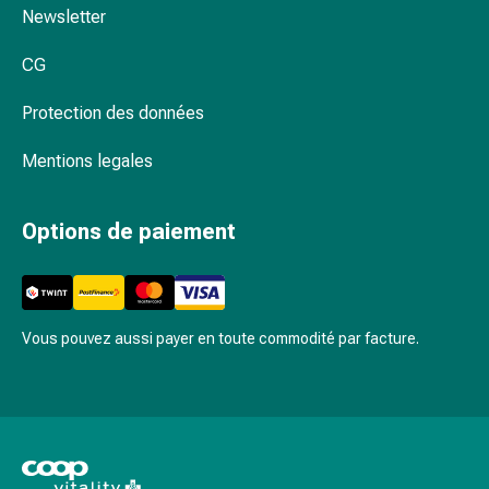
Rein,
Newsletter
vessie,
prostate
CG
Troubles
urinaires
Protection des données
Prostate
Troubles
Mentions legales
des
reins
Options de paiement
et
de
la
vessie
Vous pouvez aussi payer en toute commodité par facture.
Douleurs
et
fièvre
Maux
de
tête