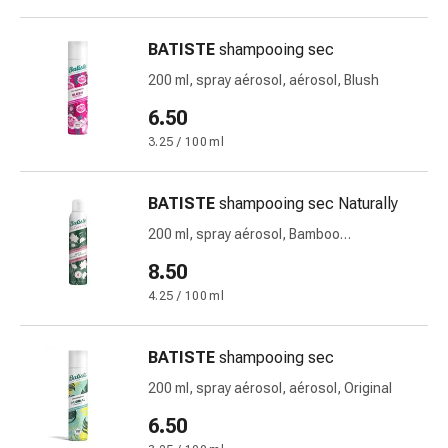
circulatoires
Arrêt
BATISTE
shampooing sec
du
200 ml, spray aérosol, aérosol, Blush
tabac
Troubles
6.50
veineux
3.25 / 100 ml
Troubles
du
nerf
BATISTE
shampooing sec Naturally
cardiaque
200 ml, spray aérosol, Bamboo
Troubles
Fibre&Gardena
8.50
de
la
4.25 / 100 ml
mémoire
et
BATISTE
shampooing sec
de
200 ml, spray aérosol, aérosol, Original
la
concentration
6.50
Allergies