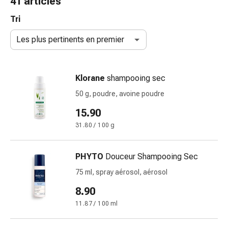
41 articles
de
gorge
Tri
Toux
Les plus pertinents en premier
et
bronchite
Inhalateurs
Klorane
shampooing sec
et
accessoires
50 g, poudre, avoine poudre
Nettoyeur
15.90
de
31.80 / 100 g
nez
Mouchoirs
en
PHYTO
Douceur Shampooing Sec
papier
75 ml, spray aérosol, aérosol
Rhume
Soins
8.90
des
11.87 / 100 ml
plaies
et