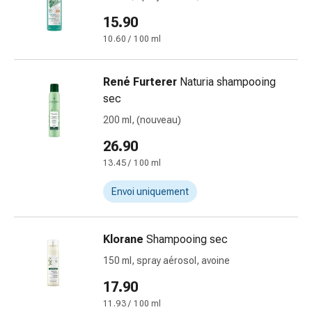
Inflammation
des
15.90
yeux
10.60 / 100 ml
Pansements
pour
René Furterer
Naturia shampooing
les
sec
yeux
Hygiène
200 ml, (nouveau)
des
26.90
yeux
13.45 / 100 ml
Cœur
et
Envoi uniquement
Circulation
Thérapie
cardiaque
Klorane
Shampooing sec
Bas
150 ml, spray aérosol, avoine
de
17.90
contention
Troubles
11.93 / 100 ml