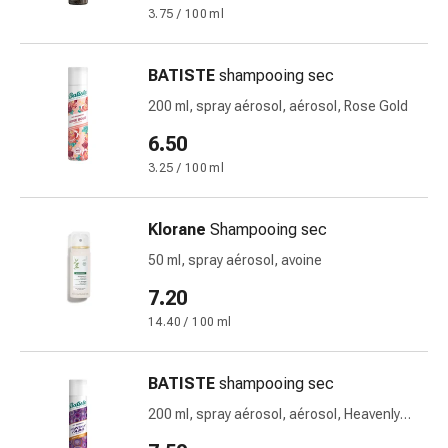
de
3.75 / 100 ml
pansement,
tapes
et
BATISTE
shampooing sec
accessoires
200 ml, spray aérosol, aérosol, Rose Gold
Pansements
6.50
tubulaires
et
3.25 / 100 ml
filets
Matériel
Klorane
Shampooing sec
de
50 ml, spray aérosol, avoine
pansement
Brûlures
7.20
et
14.40 / 100 ml
coups
de
BATISTE
shampooing sec
soleil
Kits
200 ml, spray aérosol, aérosol, Heavenly
de
Volume