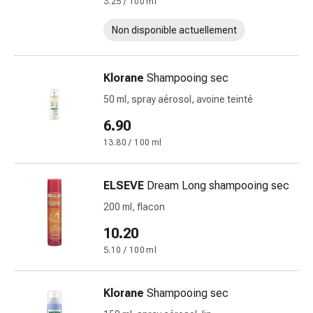
3.25 / 100 ml
et
rhume
Non disponible actuellement
des
foins
Klorane
Shampooing sec
Antiallergiques
Peau
50 ml, spray aérosol, avoine teinté
Nez
6.90
Gastro-
13.80 / 100 ml
intestinal
Diarrhée
Hémorroïdes
ELSEVE
Dream Long shampooing sec
Brûlures
200 ml, flacon
d'estomac
Nausées
10.20
et
5.10 / 100 ml
vomissements
Digestion,
Klorane
Shampooing sec
ballonnements