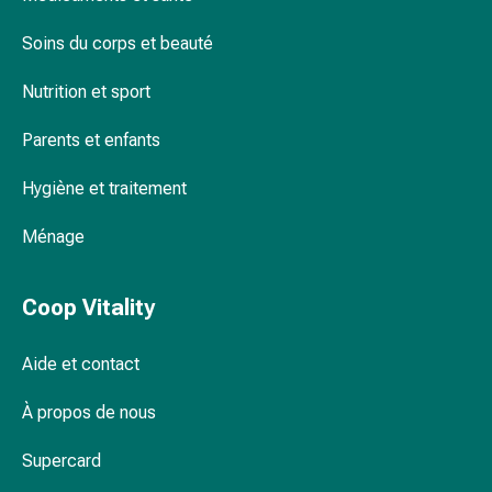
parfaitement adaptés
par
Soins du corps et beauté
les
Frais, volumineux et soigné
fleurs
Nutrition et sport
de
Bach
Parents et enfants
À
base
Hygiène et traitement
de
bourgeons
Ménage
de
plantes
Coop Vitality
Homéopathie
Phytothérapie
Sel
Aide et contact
de
À propos de nous
Schüssler
Spagyrie
Supercard
Anthroposophiques