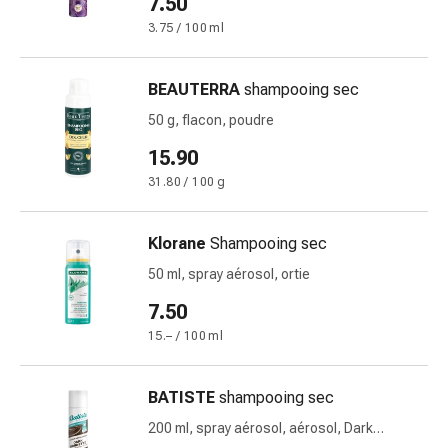
7.50
changement
3.75 / 100 ml
de
pansements
Pansements
BEAUTERRA
shampooing sec
adhésifs
50 g, flacon, poudre
Traitement
des
15.90
plaies
31.80 / 100 g
Sprays
pour
Klorane
Shampooing sec
les
plaies
50 ml, spray aérosol, ortie
Bandes
7.50
de
15.– / 100 ml
fermeture
de
plaies
BATISTE
shampooing sec
et
200 ml, spray aérosol, aérosol, Dark
adhésifs