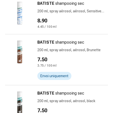
BATISTE
shampooing sec
des
brûlures
200 ml, spray aérosol, aérosol, Sensitive
Bandes
sans parfum
8.90
élastiques
4.45 / 100 ml
Compresses
Pansements
pour
BATISTE
shampooing sec
les
200 ml, spray aérosol, aérosol, Brunette
doigts
7.50
Pansements
de
3.75 / 100 ml
fixation
Envoi uniquement
Gazes
Bandes
de
BATISTE
shampooing sec
compression
200 ml, spray aérosol, aérosol, black
Pansements
Bandes
7.50