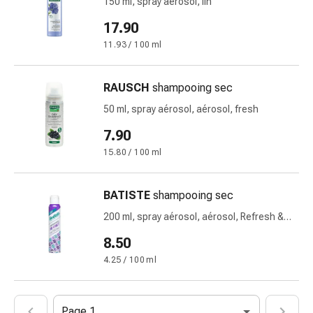
et
150 ml, spray aérosol, lin
crampes
17.90
Constipation
11.93 / 100 ml
Soins
médicaux
de
RAUSCH
shampooing sec
la
50 ml, spray aérosol, aérosol, fresh
peau
7.90
Eczéma
et
15.80 / 100 ml
démangeaisons
Cors
BATISTE
shampooing sec
et
200 ml, spray aérosol, aérosol, Refresh &
verrues
De-Frizz
Mycose
8.50
des
4.25 / 100 ml
ongles
et
des
Page 1