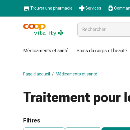
Médicaments
Trouver une pharmacie
Services
Command
et
santé
Grippe
et
Refroidissement
Pastilles
Médicaments et santé
Soins du corps et beauté
pour
la
gorge
Page d’accueil
/
Médicaments et santé
Médicaments
contre
la
Traitement pour 
grippe
et
le
rhume
Filtres
Maux