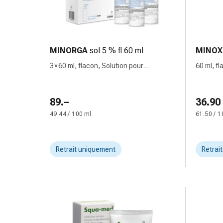
de
pansement,
tapes
et
accessoires
MINORGA
sol 5 % fl 60 ml
MINOX
Pansements
3 × 60 ml, flacon, Solution pour
60 ml, fl
tubulaires
application cutanée
cutanée
et
filets
89.–
36.90
Matériel
49.44 / 100 ml
61.50 / 1
de
pansement
Brûlures
Retrait uniquement
Retrai
et
coups
de
soleil
Kits
de