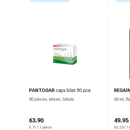
Inflammation
des
yeux
Pansements
pour
les
yeux
Hygiène
des
yeux
Cœur
et
Circulation
PANTOGAR
caps blist 90 pce
REGAI
Thérapie
cardiaque
90 pièces, blister, Gélule
60 ml, fl
Bas
cutanée
de
contention
63.90
49.95
Troubles
0.71 / 1 pièce
83.25 / 1