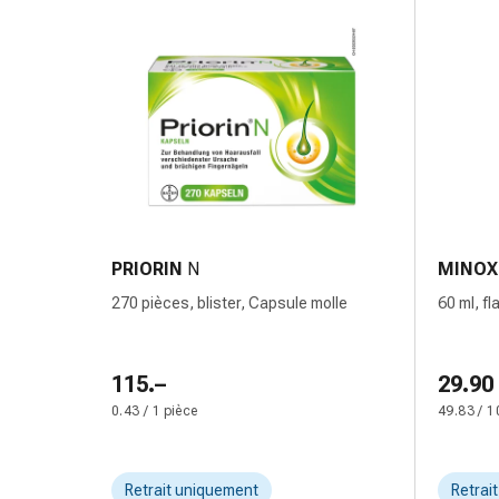
Pommade
à
tirer
Tampons
médicaux
Oreilles
et
yeux
Troubles
de
PRIORIN
N
MINOX
l'oreille
270 pièces, blister, Capsule molle
60 ml, fl
Soins
cutanée
des
oreilles
115.–
29.90
Gouttes
0.43 / 1 pièce
49.83 / 1
pour
les
yeux
Retrait uniquement
Retrai