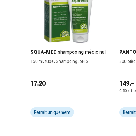
changement
de
pansements
Pansements
adhésifs
Traitement
des
SQUA-MED
shampooing médicinal
PANTO
plaies
Sprays
150 ml, tube, Shampoing, pH 5
300 pièce
pour
les
17.20
149.–
plaies
Bandes
0.50 / 1 
de
fermeture
de
Retrait uniquement
Retrai
plaies
et
adhésifs