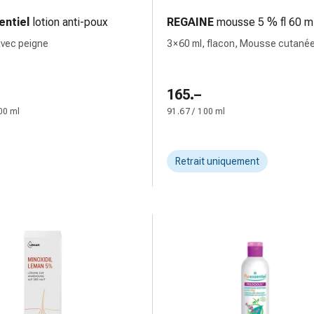
entiel
lotion anti-poux
REGAINE
mousse 5 % fl 60 m
avec peigne
3 × 60 ml, flacon, Mousse cutané
165.–
00 ml
91.67 / 100 ml
Retrait uniquement