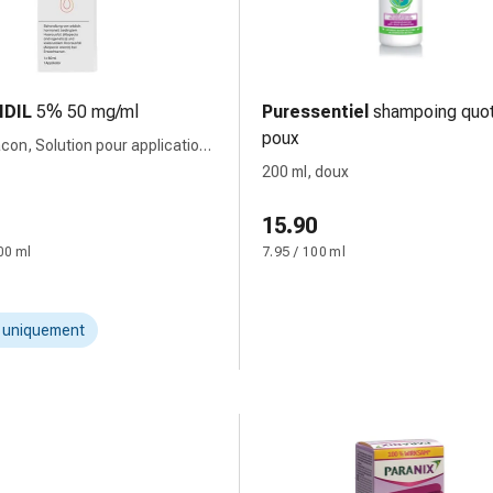
IDIL
5% 50 mg/ml
Puressentiel
shampoing quot
poux
acon, Solution pour application
200 ml, doux
15.90
00 ml
7.95 / 100 ml
t uniquement