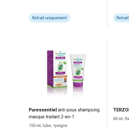
circulatoires
Arrêt
du
Retrait uniquement
Retrai
tabac
Troubles
veineux
Troubles
du
nerf
cardiaque
Troubles
de
la
mémoire
et
de
Puressentiel
anti-poux shampoing
TERZO
la
masque traitant 2-en-1
60 ml, f
concentration
150 ml, tube, +peigne
Allergies