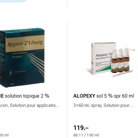
NE
solution topique 2 %
ALOPEXY
sol 5 % spr 60 ml
acon, Solution pour application
3 × 60 ml, spray, Solution pour
application cutanée
119.–
00 ml
66.11 / 100 ml