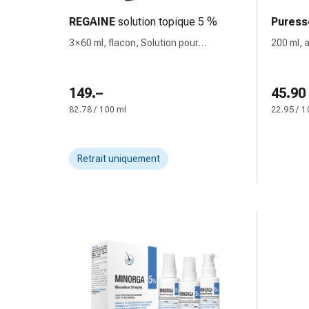
des
REGAINE
solution topique 5 %
Puress
brûlures
3 × 60 ml, flacon, Solution pour
200 ml, 
Bandes
application cutanée
élastiques
Compresses
149.–
45.90
Pansements
82.78 / 100 ml
22.95 / 1
pour
les
doigts
Retrait uniquement
Pansements
de
fixation
Gazes
Bandes
de
compression
Pansements
Bandes