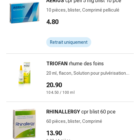
AERIUS
cpr pell 5 mg blist 10 pce
Pommade
10 pièces, blister, Comprimé pelliculé
à
tirer
4.80
Tampons
médicaux
Retrait uniquement
Oreilles
et
yeux
TRIOFAN
rhume des foins
Troubles
de
20 ml, flacon, Solution pour pulvérisation
nasale
l'oreille
20.90
Soins
104.50 / 100 ml
des
oreilles
Gouttes
RHINALLERGY
cpr blist 60 pce
pour
60 pièces, blister, Comprimé
les
13.90
yeux