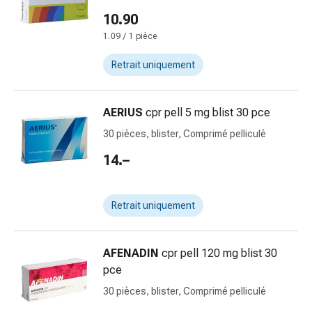
ongles
10.90
et
1.09 / 1 pièce
des
pieds
Retrait uniquement
Traitement
des
cicatrices
AERIUS
cpr pell 5 mg blist 30 pce
Peau
30 pièces, blister, Comprimé pelliculé
sèche
Transpiration
14.–
pathologique
Peau
Retrait uniquement
impure
Boutons
de
AFENADIN
cpr pell 120 mg blist 30
fièvre
pce
Éruption
cutanée
30 pièces, blister, Comprimé pelliculé
Acné