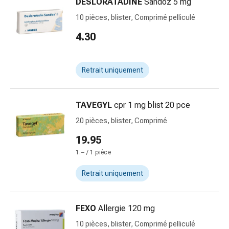
vomissements
DESLORATADINE
Sandoz 5 mg
Digestion,
10 pièces, blister, Comprimé pelliculé
ballonnements
4.30
et
crampes
Constipation
Retrait uniquement
Soins
médicaux
de
TAVEGYL
cpr 1 mg blist 20 pce
la
20 pièces, blister, Comprimé
peau
Eczéma
19.95
et
1.– / 1 pièce
démangeaisons
Cors
Retrait uniquement
et
verrues
FEXO
Allergie 120 mg
Mycose
des
10 pièces, blister, Comprimé pelliculé