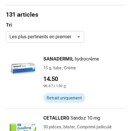
de
gorge
131 articles
Toux
et
Tri
bronchite
Les plus pertinents en premier
Inhalateurs
et
accessoires
SANADERMIL
hydrocrème
Nettoyeur
de
15 g, tube, Crème
nez
14.50
Mouchoirs
96.67 / 100 g
en
papier
Retrait uniquement
Rhume
Soins
des
CETALLERG
Sandoz 10 mg
plaies
30 pièces, blister, Comprimé pelliculé
et