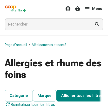
Médicaments
Menu
et
santé
Grippe
et
Refroidissement
Pastilles
Page d’accueil
/
Médicaments et santé
pour
la
gorge
Allergies et rhume des
Médicaments
contre
foins
la
grippe
et
le
Catégorie
Marque
Afficher tous les filtres
rhume
Réinitialiser tous les filtres
Maux