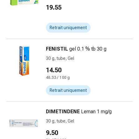
des
19.55
brûlures
Bandes
élastiques
Retrait uniquement
Compresses
Pansements
FENISTIL
gel 0.1 % tb 30 g
pour
les
30 g, tube, Gel
doigts
14.50
Pansements
48.33 / 100 g
de
fixation
Retrait uniquement
Gazes
Bandes
de
DIMETINDENE
Leman 1 mg/g
compression
30 g, tube, Gel
Pansements
9.50
Bandes