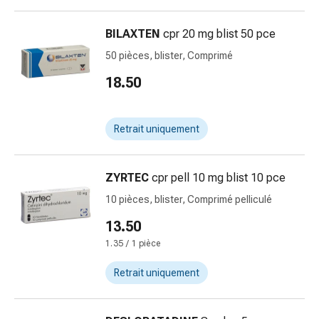
la
concentration
BILAXTEN
cpr 20 mg blist 50 pce
Allergies
50 pièces, blister, Comprimé
et
18.50
rhume
des
foins
Retrait uniquement
Antiallergiques
Peau
Nez
ZYRTEC
cpr pell 10 mg blist 10 pce
Gastro-
10 pièces, blister, Comprimé pelliculé
intestinal
Diarrhée
13.50
Hémorroïdes
1.35 / 1 pièce
Brûlures
d'estomac
Retrait uniquement
Nausées
et