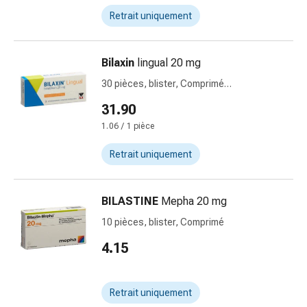
circulatoires
Retrait uniquement
Arrêt
du
tabac
Bilaxin
lingual 20 mg
Troubles
30 pièces, blister, Comprimé
veineux
orodispersible
Coagulation
31.90
du
1.06 / 1 pièce
sang
Troubles
Retrait uniquement
du
nerf
BILASTINE
Mepha 20 mg
cardiaque
Troubles
10 pièces, blister, Comprimé
de
4.15
la
mémoire
et
Retrait uniquement
de