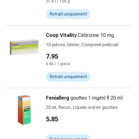
de
31.67 / 100 g
pansement,
Retrait uniquement
tapes
et
accessoires
Coop Vitality
Cétirizine 10 mg
Pansements
10 pièces, blister, Comprimé pelliculé
tubulaires
et
7.95
filets
0.80 / 1 pièce
Matériel
de
Retrait uniquement
pansement
Brûlures
et
Feniallerg
gouttes 1 mg/ml fl 20 ml
coups
20 ml, flacon, Liquide oral en gouttes
de
5.85
soleil
Kits
de