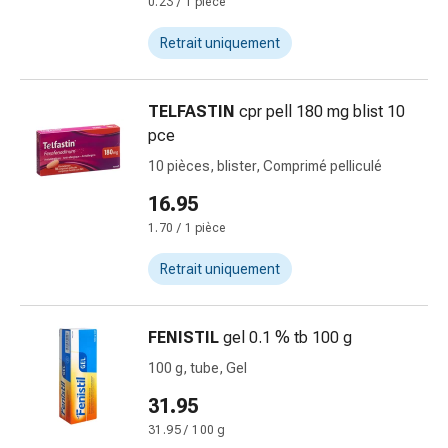
Inflammation
0.23 / 1 pièce
des
Retrait uniquement
yeux
Pansements
pour
TELFASTIN
cpr pell 180 mg blist 10
les
pce
yeux
10 pièces, blister, Comprimé pelliculé
Hygiène
des
16.95
yeux
1.70 / 1 pièce
Cœur
et
Retrait uniquement
Circulation
Thérapie
FENISTIL
gel 0.1 % tb 100 g
cardiaque
Bas
100 g, tube, Gel
de
31.95
contention
31.95 / 100 g
Troubles