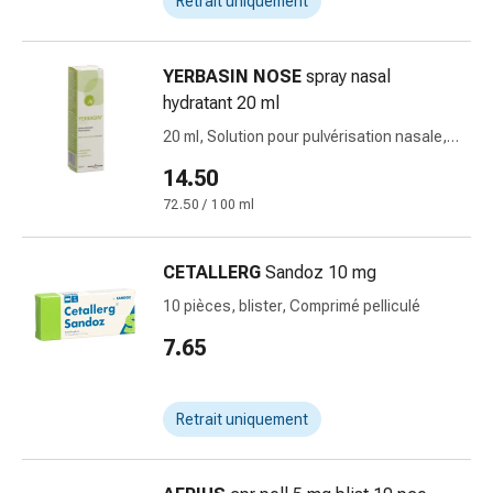
Retrait uniquement
changement
de
pansements
YERBASIN NOSE
spray nasal
Pansements
hydratant 20 ml
adhésifs
20 ml, Solution pour pulvérisation nasale,
Traitement
hydratant
des
14.50
plaies
72.50 / 100 ml
Sprays
pour
CETALLERG
Sandoz 10 mg
les
plaies
10 pièces, blister, Comprimé pelliculé
Bandes
7.65
de
fermeture
de
Retrait uniquement
plaies
et
adhésifs