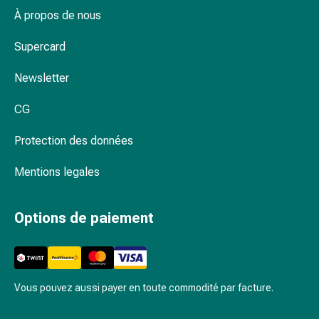
apparaître à l'âge adulte ?
Calmants
À propos de nous
Sautes
Que puis-je faire au quotidien pour réduire
Supercard
d'humeur
l'exposition au pollen ?
Troubles
Newsletter
du
Une gamme complète et des conseils
sommeil
compétents
CG
Rhonchopathie
(Ronflement)
Protection des données
Voies
respiratoires
Mentions legales
Médicaments
pour
Options de paiement
le
nez
Troubles
respiratoires
Infections
Vous pouvez aussi payer en toute commodité par facture.
Varicelle