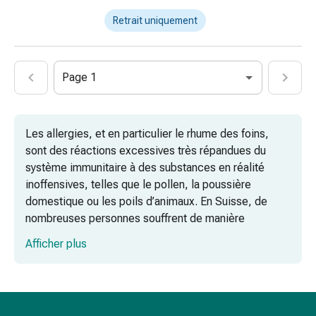
Schüssler
Spagyrie
Retrait uniquement
Anthroposophiques
Rein,
vessie,
Page 1
prostate
Troubles
urinaires
Les allergies, et en particulier le rhume des foins,
Prostate
sont des réactions excessives très répandues du
Troubles
système immunitaire à des substances en réalité
des
inoffensives, telles que le pollen, la poussière
reins
domestique ou les poils d’animaux. En Suisse, de
et
nombreuses personnes souffrent de manière
de
saisonnière d’une allergie au pollen, et les
la
Afficher plus
symptômes typiques du rhume des foins, tels que les
vessie
crises d’éternuements, l’écoulement nasal et les
Douleurs
démangeaisons oculaires, peuvent nuire à leur qualité
et
de vie.
fièvre