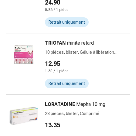
24.90
Remèdes
0.83 / 1 pièce
naturels
Thérapie
Retrait uniquement
par
les
fleurs
TRIOFAN
rhinite retard
de
10 pièces, blister, Gélule à libération
Bach
prolongée
12.95
À
base
1.30 / 1 pièce
de
Retrait uniquement
bourgeons
de
plantes
LORATADINE
Mepha 10 mg
Homéopathie
28 pièces, blister, Comprimé
Phytothérapie
Sel
13.35
de