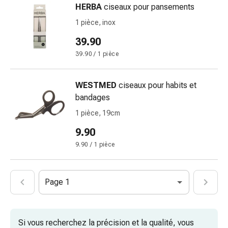
HERBA
ciseaux pour pansements
des
brûlures
1 pièce, inox
Bandes
39.90
élastiques
39.90 / 1 pièce
Compresses
Pansements
pour
WESTMED
ciseaux pour habits et
les
bandages
doigts
1 pièce, 19cm
Pansements
9.90
de
fixation
9.90 / 1 pièce
Gazes
Bandes
de
Page 1
compression
Pansements
Bandes
Si vous recherchez la précision et la qualité, vous