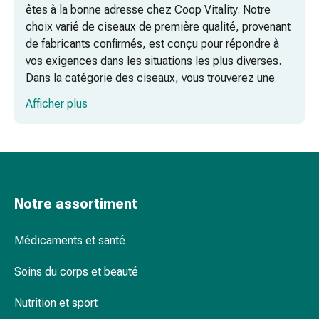
de
êtes à la bonne adresse chez Coop Vitality. Notre
pansement,
choix varié de ciseaux de première qualité, provenant
tapes
de fabricants confirmés, est conçu pour répondre à
et
vos exigences dans les situations les plus diverses.
accessoires
Dans la catégorie des ciseaux, vous trouverez une
Pansements
gamme complète de ciseaux chirurgicaux, de
Afficher plus
tubulaires
ciseaux à fils stériles, de ciseaux à pansements et de
et
ciseaux à vêtements – tout ce dont vous avez besoin
filets
pour des coupes précises.
Matériel
de
pansement
Notre assortiment
Brûlures
et
Médicaments et santé
coups
de
Soins du corps et beauté
soleil
Kits
Nutrition et sport
de