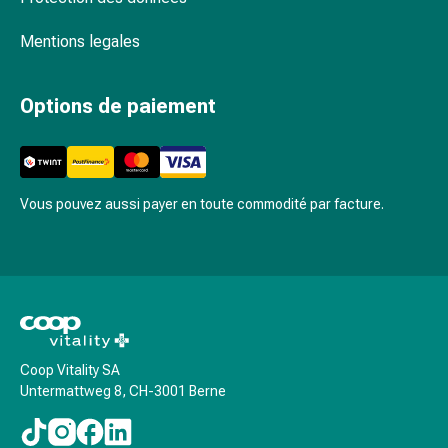
Pommade
Mentions legales
à
tirer
Tampons
Options de paiement
médicaux
Oreilles
et
yeux
Vous pouvez aussi payer en toute commodité par facture.
Troubles
de
l'oreille
Soins
des
oreilles
Gouttes
Coop Vitality SA
pour
Untermattweg 8, CH-3001 Berne
les
yeux