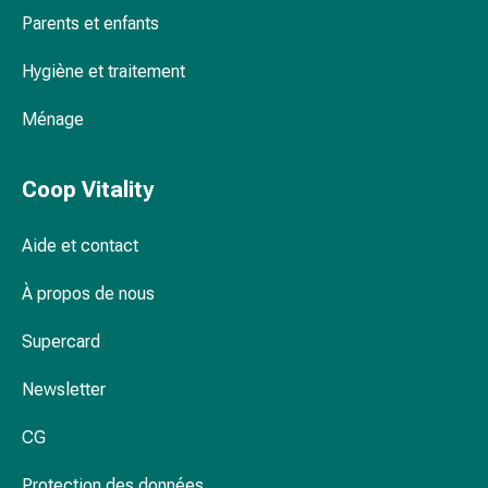
changement
Parents et enfants
de
pansements
Hygiène et traitement
Pansements
adhésifs
Ménage
Traitement
des
Coop Vitality
plaies
Sprays
Aide et contact
pour
les
À propos de nous
plaies
Bandes
Supercard
de
fermeture
Newsletter
de
plaies
CG
et
adhésifs
Protection des données