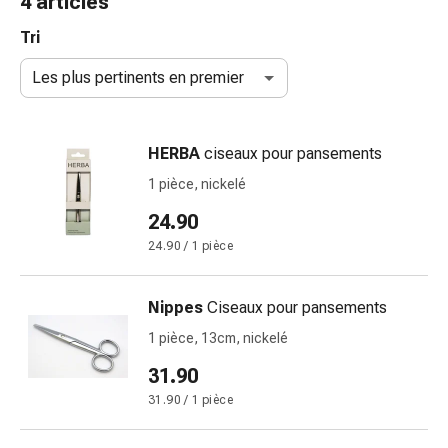
4 articles
de
gorge
Tri
Toux
Les plus pertinents en premier
et
bronchite
Inhalateurs
HERBA
ciseaux pour pansements
et
accessoires
1 pièce, nickelé
Nettoyeur
24.90
de
24.90 / 1 pièce
nez
Mouchoirs
en
Nippes
Ciseaux pour pansements
papier
1 pièce, 13cm, nickelé
Rhume
Soins
31.90
des
31.90 / 1 pièce
plaies
et