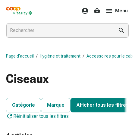
Médicaments
Menu
et
santé
Grippe
et
Refroidissement
Pastilles
Page d’accueil
/
Hygiène et traitement
/
Accessoires pour le cabi
pour
la
gorge
Ciseaux
Médicaments
contre
la
grippe
Catégorie
Marque
Afficher tous les filtres
et
Réinitialiser tous les filtres
le
rhume
Maux