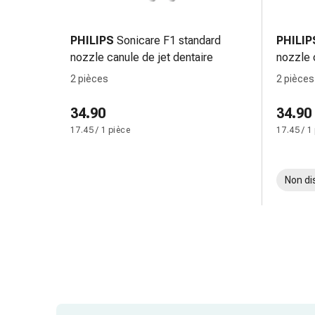
de
pansement,
tapes
PHILIPS
Sonicare F1 standard
PHILIP
et
nozzle canule de jet dentaire
nozzle 
accessoires
2 pièces
2 pièces
Pansements
tubulaires
34.90
34.90
et
17.45 / 1 pièce
17.45 / 1
filets
Matériel
de
Non di
pansement
Brûlures
et
coups
de
soleil
Kits
de