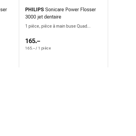
sser
PHILIPS
Sonicare Power Flosser
3000 jet dentaire
1 pièce, pièce à main buse Quad
Stream F3 buse standard F1 câble de
chargement USB-C adaptateur noir
165.–
165.– / 1 pièce