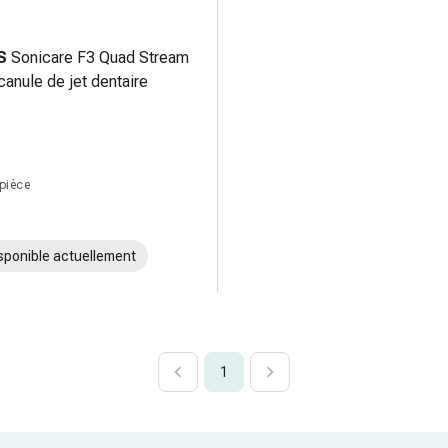
S
Sonicare F3 Quad Stream
canule de jet dentaire
 pièce
sponible actuellement
1