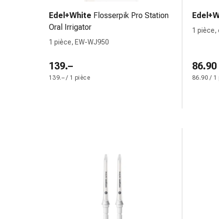
des
Edel+White
Flosserpik Pro Station
Edel+W
brûlures
Oral Irrigator
1 pièce,
Bandes
1 pièce, EW-WJ950
élastiques
Compresses
139.–
86.90
Pansements
139.– / 1 pièce
86.90 / 1
pour
les
doigts
Pansements
de
fixation
Gazes
Bandes
de
compression
Pansements
Bandes