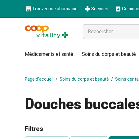
Médicaments
Trouver une pharmacie
Services
Command
et
santé
Grippe
et
Refroidissement
Pastilles
Médicaments et santé
Soins du corps et beauté
pour
la
gorge
Page d’accueil
/
Soins du corps et beauté
/
Soins denta
Médicaments
contre
la
Douches buccales
grippe
et
le
rhume
Filtres
Maux