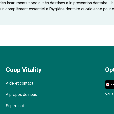
des instruments spécialisés destinés à la prévention dentaire. I
nt un complément essentiel à l’hygiène dentaire quotidienne pour é
lassiques ne parviennent pas à atteindre. Grâce à l’utilisation ci
parodontite et les caries et procurent une sensation de fraîcheur
ppareils de haute qualité répondant pleinement aux exigences éle
pour le nettoyage des espaces interdentaires
Coop Vitality
Op
Aide et contact
À propos de nous
Vous 
l ?
Supercard
cacité du nettoyage ?