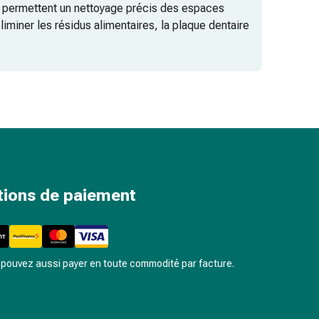
ls permettent un nettoyage précis des espaces
liminer les résidus alimentaires, la plaque dentaire
blée de la technologie du jet d’eau, ces appareils
 durable au quotidien. Chez Coop Vitality, vous
vées et individuelles de l’hygiène dentaire
tions de paiement
pouvez aussi payer en toute commodité par facture.