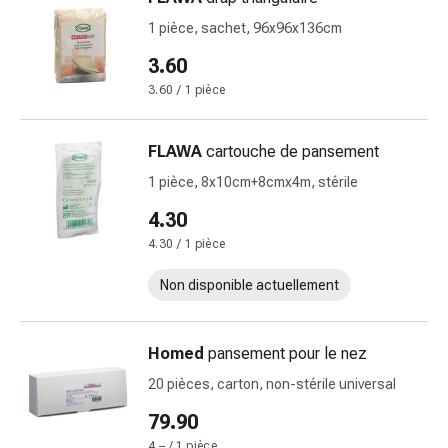
Pommade
1 pièce, sachet, 96x96x136cm
à
3.60
tirer
Tampons
3.60 / 1 pièce
médicaux
Oreilles
FLAWA
cartouche de pansement
et
1 pièce, 8x10cm+8cmx4m, stérile
yeux
Troubles
4.30
de
4.30 / 1 pièce
l'oreille
Soins
Non disponible actuellement
des
oreilles
Homed
pansement pour le nez
Gouttes
pour
20 pièces, carton, non-stérile universal
les
79.90
yeux
4.– / 1 pièce