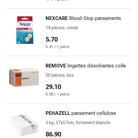
Inflammation
des
yeux
NEXCARE
Blood-Stop pansements
Pansements
14 pièces, ronds
pour
les
5.70
yeux
0.41 / 1 pièce
Hygiène
des
REMOVE
lingettes dissolvantes colle
yeux
Cœur
50 pièces, box
et
29.10
Circulation
0.58 / 1 pièce
Thérapie
cardiaque
Bas
PEHAZELL
pansement cellulose
de
5 kg, 37x57cm, fortement blanchi
contention
86.90
Troubles