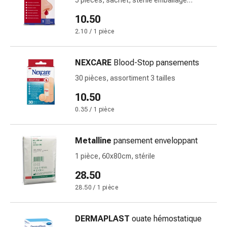
5 pièces, sachet, stérile emballage
de
individuel
pansement,
10.50
tapes
2.10 / 1 pièce
et
accessoires
Pansements
NEXCARE
Blood-Stop pansements
tubulaires
30 pièces, assortiment 3 tailles
et
10.50
filets
Matériel
0.35 / 1 pièce
de
pansement
Metalline
pansement enveloppant
Brûlures
1 pièce, 60x80cm, stérile
et
coups
28.50
de
28.50 / 1 pièce
soleil
Kits
DERMAPLAST
ouate hémostatique
de