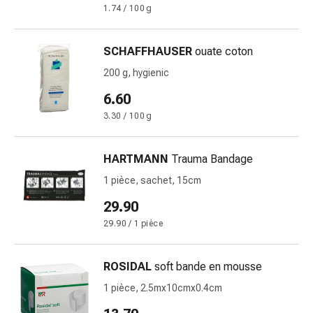
circulatoires
1.74 / 100 g
Arrêt
du
SCHAFFHAUSER
ouate coton
tabac
200 g, hygienic
Troubles
veineux
6.60
Troubles
3.30 / 100 g
du
nerf
cardiaque
HARTMANN
Trauma Bandage
Troubles
1 pièce, sachet, 15cm
de
29.90
la
mémoire
29.90 / 1 pièce
et
de
ROSIDAL
soft bande en mousse
la
1 pièce, 2.5mx10cmx0.4cm
concentration
Allergies