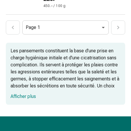
pieds
450.– / 100 g
Traitement
des
cicatrices
Page 1
Peau
sèche
Transpiration
Les pansements constituent la base d’une prise en
pathologique
charge hygiénique initiale et d’une cicatrisation sans
Peau
complication. Ils servent à protéger les plaies contre
impure
les agressions extérieures telles que la saleté et les
Boutons
germes, à stopper efficacement les saignements et à
de
absorber les sécrétions en toute sécurité. Un choix
fièvre
judicieux du matériel minimise le risque d’infection et
Éruption
Afficher plus
favorise la régénération tissulaire, tant dans le cas de
cutanée
plaies aiguës que chroniques.
Acné
Remèdes
Hémostase en cas de blessures aiguës
naturels
Thérapie