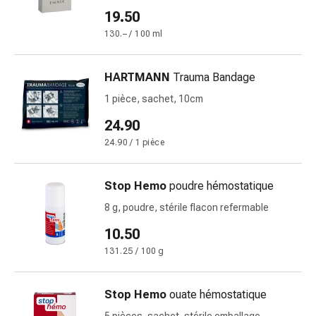
des
19.50
brûlures
130.– / 100 ml
Bandes
élastiques
HARTMANN
Trauma Bandage
Compresses
Pansements
1 pièce, sachet, 10cm
pour
24.90
les
24.90 / 1 pièce
doigts
Pansements
de
Stop Hemo
poudre hémostatique
fixation
8 g, poudre, stérile flacon refermable
Gazes
10.50
Bandes
de
131.25 / 100 g
compression
Pansements
Stop Hemo
ouate hémostatique
Bandes