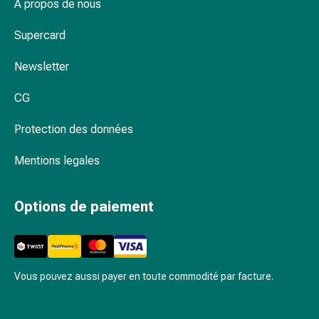
Rein,
À propos de nous
avant d’appliquer un pansement ?
vessie,
Supercard
prostate
À quoi servent les bandes en mousse et les
Troubles
matériaux de rembourrage ?
Newsletter
urinaires
Prostate
Quand utilise-t-on des sprays ou des poudres
CG
Troubles
hémostatiques ?
des
Protection des données
Matériel de pansement chez Coop Vitality
reins
et
Mentions legales
de
la
Options de paiement
vessie
Douleurs
et
fièvre
Maux
Vous pouvez aussi payer en toute commodité par facture.
de
tête