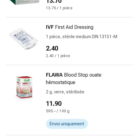
13.70
et
13.70 / 1 pièce
rhume
des
IVF
First Aid Dressing
foins
Antiallergiques
1 pièce, stérile medium DIN 13151-M
Peau
2.40
Nez
2.40 / 1 pièce
Gastro-
intestinal
Diarrhée
FLAWA
Blood Stop ouate
Hémorroïdes
hémostatique
Brûlures
2 g, verre, stérilisée
d'estomac
Nausées
11.90
et
595.– / 100 g
vomissements
Envoi uniquement
Digestion,
ballonnements