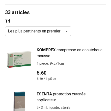
de
gorge
33 articles
Toux
et
Tri
bronchite
Les plus pertinents en premier
Inhalateurs
et
accessoires
KOMPREX
compresse en caoutchouc
Nettoyeur
mousse
de
nez
1 pièce, 9x5x1cm
Mouchoirs
5.60
en
5.60 / 1 pièce
papier
Rhume
Soins
ESENTA
protection cutanée
des
applicateur
plaies
5 × 3 ml, liquide, stérile
et