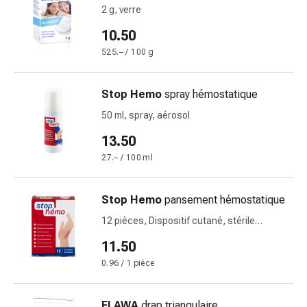
changement
2 g, verre
de
10.50
pansements
525.– / 100 g
Pansements
adhésifs
Traitement
Stop Hemo
spray hémostatique
des
50 ml, spray, aérosol
plaies
Sprays
13.50
pour
27.– / 100 ml
les
plaies
Stop Hemo
pansement hémostatique
Bandes
de
12 pièces, Dispositif cutané, stérile
assortis emballage individuel
fermeture
11.50
de
0.96 / 1 pièce
plaies
et
adhésifs
FLAWA
drap triangulaire