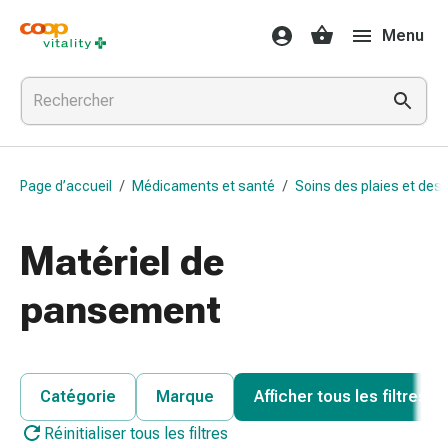
Médicaments
Menu
et
santé
Grippe
et
Refroidissement
Pastilles
Page d’accueil
/
Médicaments et santé
/
Soins des plaies et des 
pour
la
gorge
Matériel de
Médicaments
contre
pansement
la
grippe
et
le
Catégorie
Marque
Afficher tous les filtres
rhume
Réinitialiser tous les filtres
Maux