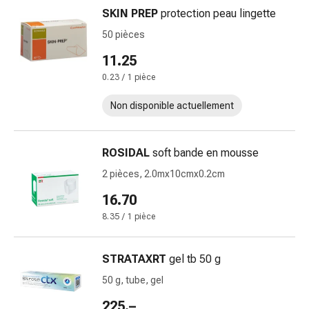
et
SKIN PREP
protection peau lingette
crampes
Constipation
50 pièces
Soins
11.25
médicaux
0.23 / 1 pièce
de
la
Non disponible actuellement
peau
Eczéma
et
ROSIDAL
soft bande en mousse
démangeaisons
2 pièces, 2.0mx10cmx0.2cm
Cors
16.70
et
verrues
8.35 / 1 pièce
Mycose
des
STRATAXRT
gel tb 50 g
ongles
50 g, tube, gel
et
des
225.–