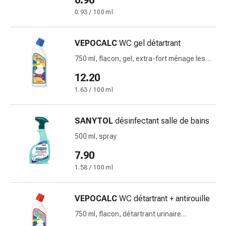
6.90
des
0.93 / 100 ml
brûlures
Bandes
VEPOCALC
WC gel détartrant
élastiques
Compresses
750 ml, flacon, gel, extra-fort ménage les
Pansements
métaux fraîcheur hygiénique
12.20
pour
1.63 / 100 ml
les
doigts
Pansements
SANYTOL
désinfectant salle de bains
de
500 ml, spray
fixation
7.90
Gazes
Bandes
1.58 / 100 ml
de
compression
VEPOCALC
WC détartrant + antirouille
Pansements
750 ml, flacon, détartrant urinaire
Bandes
efficacité maximale ménage les métaux