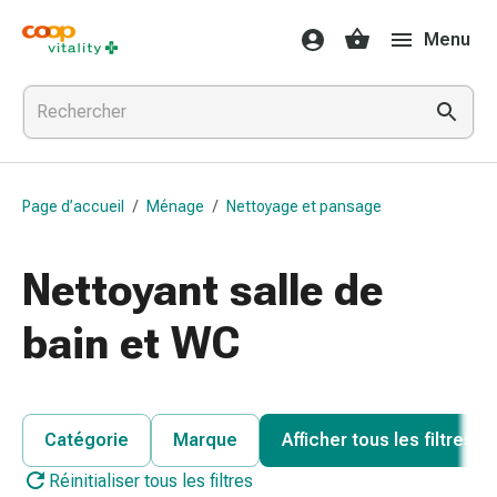
Médicaments
Menu
et
santé
Grippe
et
Refroidissement
Pastilles
Page d’accueil
/
Ménage
/
Nettoyage et pansage
pour
la
gorge
Nettoyant salle de
Médicaments
contre
bain et WC
la
grippe
et
le
Catégorie
Marque
Afficher tous les filtres
rhume
Réinitialiser tous les filtres
Maux