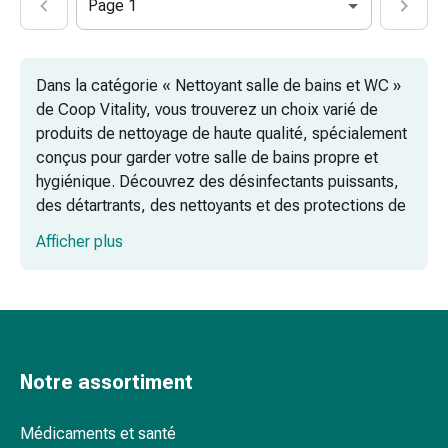
Page 1
par
les
fleurs
Dans la catégorie « Nettoyant salle de bains et WC »
de
de Coop Vitality, vous trouverez un choix varié de
Bach
produits de nettoyage de haute qualité, spécialement
À
conçus pour garder votre salle de bains propre et
base
hygiénique. Découvrez des désinfectants puissants,
de
des détartrants, des nettoyants et des protections de
bourgeons
vernis pour W.-C., des gels W.-C. écologiques, des
de
Afficher plus
dissolvants de rouille, des pierres ponces pour W.-C.
plantes
et des nettoyants au vinaigre pour W.-C., pour un
Homéopathie
environnement impeccable et frais.
Phytothérapie
Sel
de
Schüssler
Notre assortiment
Spagyrie
Anthroposophiques
Médicaments et santé