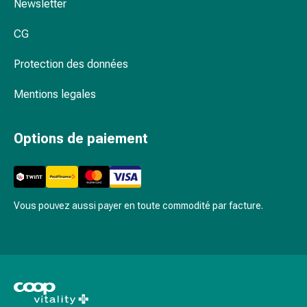
Newsletter
et
migraines
CG
Douleurs
musculaires
Protection des données
et
articulaires
Mentions legales
Antidouleurs
Traitement
Options de paiement
de
la
douleur
Refroidir
Réchauffer
Vous pouvez aussi payer en toute commodité par facture.
Stress
et
sommeil
Calmants
Sautes
d'humeur