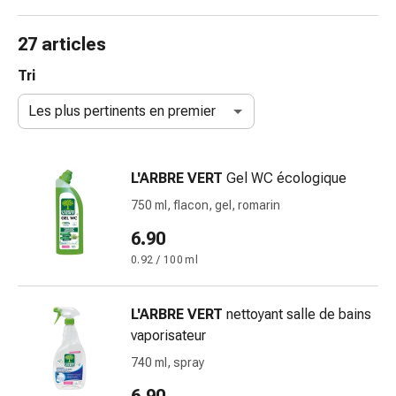
de
gorge
27 articles
Toux
et
Tri
bronchite
Les plus pertinents en premier
Inhalateurs
et
accessoires
L'ARBRE VERT
Gel WC écologique
Nettoyeur
de
750 ml, flacon, gel, romarin
nez
6.90
Mouchoirs
0.92 / 100 ml
en
papier
Rhume
L'ARBRE VERT
nettoyant salle de bains
Soins
vaporisateur
des
740 ml, spray
plaies
et