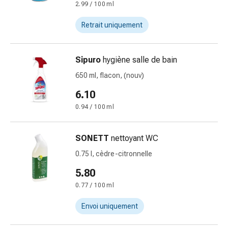
2.99 / 100 ml
Pommade
à
Retrait uniquement
tirer
Tampons
médicaux
Sipuro
hygiène salle de bain
Oreilles
650 ml, flacon, (nouv)
et
6.10
yeux
Troubles
0.94 / 100 ml
de
l'oreille
SONETT
nettoyant WC
Soins
0.75 l, cèdre-citronnelle
des
oreilles
5.80
Gouttes
0.77 / 100 ml
pour
les
Envoi uniquement
yeux