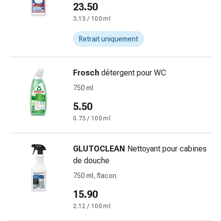
de
23.50
pansement,
3.13 / 100 ml
tapes
et
Retrait uniquement
accessoires
Pansements
tubulaires
Frosch
détergent pour WC
et
750 ml
filets
5.50
Matériel
de
0.73 / 100 ml
pansement
Brûlures
GLUTOCLEAN
Nettoyant pour cabines
et
de douche
coups
750 ml, flacon
de
soleil
15.90
Kits
2.12 / 100 ml
de