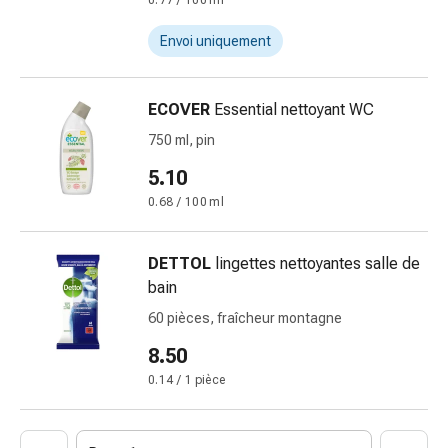
0.77 / 100 ml
pieds
Traitement
Envoi uniquement
des
cicatrices
Peau
ECOVER
Essential nettoyant WC
sèche
750 ml, pin
Transpiration
5.10
pathologique
Peau
0.68 / 100 ml
impure
Boutons
DETTOL
lingettes nettoyantes salle de
de
bain
fièvre
60 pièces, fraîcheur montagne
Éruption
cutanée
8.50
Acné
0.14 / 1 pièce
Remèdes
naturels
Thérapie