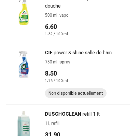
et
douche
rhume
500 ml, vapo
des
6.60
foins
Antiallergiques
1.32 / 100 ml
Peau
Nez
CIF
power & shine salle de bain
Gastro-
750 ml, spray
intestinal
Diarrhée
8.50
Hémorroïdes
1.13 / 100 ml
Brûlures
d'estomac
Non disponible actuellement
Nausées
et
DUSCHOCLEAN
refill 1 lt
vomissements
Digestion,
1 l, refill
ballonnements
31.90