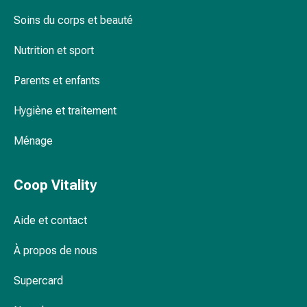
Rein,
vessie,
Soins du corps et beauté
prostate
Nutrition et sport
Troubles
urinaires
Parents et enfants
Prostate
Troubles
Hygiène et traitement
des
reins
Ménage
et
de
la
Coop Vitality
vessie
Douleurs
Aide et contact
et
fièvre
À propos de nous
Maux
Supercard
de
tête