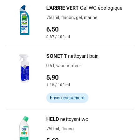
Inflammation
L'ARBRE VERT
Gel WC écologique
des
yeux
750 ml, flacon, gel, marine
Pansements
6.50
pour
0.87 / 100 ml
les
yeux
Hygiène
SONETT
nettoyant bain
des
0.5 l, vaporisateur
yeux
Cœur
5.90
et
1.18 / 100 ml
Circulation
Thérapie
Envoi uniquement
cardiaque
Bas
HELD
nettoyant wc
de
contention
750 ml, flacon
Troubles