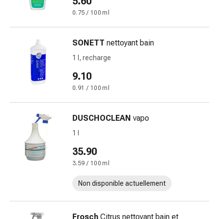
5.60
circulatoires
0.75 / 100 ml
Arrêt
du
tabac
SONETT
nettoyant bain
Troubles
1 l, recharge
veineux
9.10
Troubles
du
0.91 / 100 ml
nerf
cardiaque
DUSCHOCLEAN
vapo
Troubles
1 l
de
la
35.90
mémoire
3.59 / 100 ml
et
de
Non disponible actuellement
la
concentration
Allergies
Frosch
Citrus nettoyant bain et