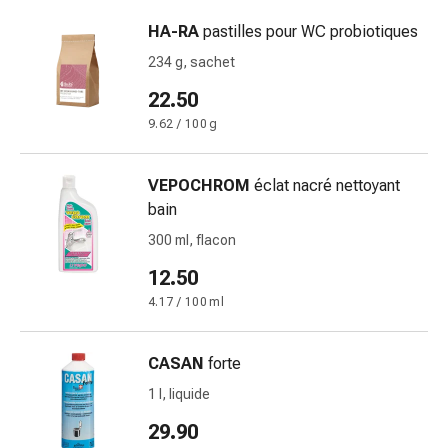
changement
HA-RA
pastilles pour WC probiotiques
de
pansements
234 g, sachet
Pansements
22.50
adhésifs
9.62 / 100 g
Traitement
des
plaies
VEPOCHROM
éclat nacré nettoyant
Sprays
bain
pour
300 ml, flacon
les
plaies
12.50
Bandes
4.17 / 100 ml
de
fermeture
CASAN
forte
de
plaies
1 l, liquide
et
29.90
adhésifs