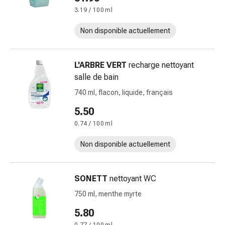
et
3.19 / 100 ml
crampes
Constipation
Non disponible actuellement
Soins
médicaux
de
L'ARBRE VERT
recharge nettoyant
la
salle de bain
peau
740 ml, flacon, liquide, français
Eczéma
et
5.50
démangeaisons
0.74 / 100 ml
Cors
Non disponible actuellement
et
verrues
Mycose
SONETT
nettoyant WC
des
ongles
750 ml, menthe myrte
et
5.80
des