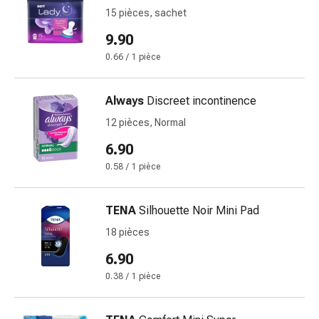
Inflammation
15 pièces, sachet
des
yeux
9.90
Pansements
0.66 / 1 pièce
pour
les
Always
Discreet incontinence
yeux
Hygiène
12 pièces, Normal
des
6.90
yeux
0.58 / 1 pièce
Cœur
et
Circulation
TENA
Silhouette Noir Mini Pad
Thérapie
18 pièces
cardiaque
6.90
Bas
de
0.38 / 1 pièce
contention
Troubles