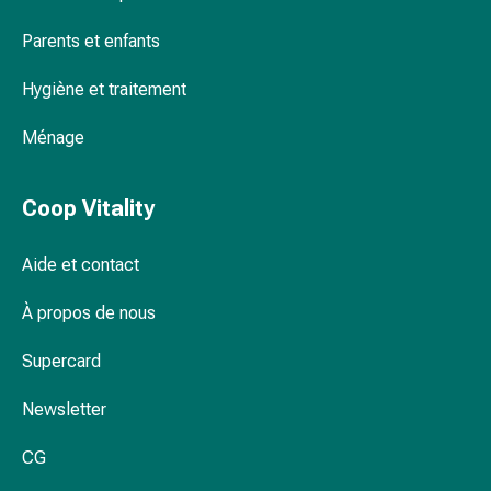
Remèdes
Parents et enfants
naturels
Thérapie
Hygiène et traitement
par
les
Ménage
fleurs
de
Bach
Coop Vitality
À
base
Aide et contact
de
bourgeons
À propos de nous
de
Supercard
plantes
Homéopathie
Newsletter
Phytothérapie
Sel
CG
de