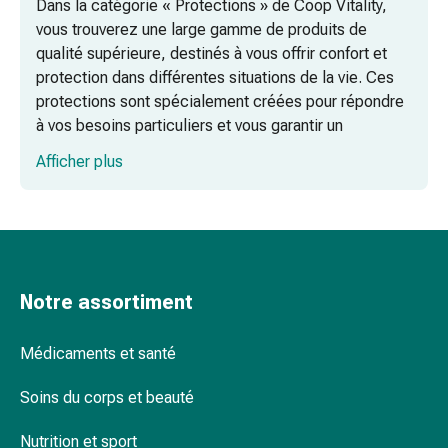
Dans la catégorie « Protections » de Coop Vitality,
ongles
vous trouverez une large gamme de produits de
et
qualité supérieure, destinés à vous offrir confort et
des
protection dans différentes situations de la vie. Ces
pieds
protections sont spécialement créées pour répondre
Traitement
à vos besoins particuliers et vous garantir un
des
maximum de sécurité.
cicatrices
Afficher plus
Peau
sèche
Transpiration
pathologique
Peau
impure
Notre assortiment
Boutons
de
Médicaments et santé
fièvre
Éruption
Soins du corps et beauté
cutanée
Nutrition et sport
Acné