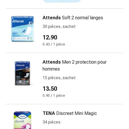
des
brûlures
Attends
Soft 2 normal langes
Bandes
élastiques
30 pièces, sachet
Compresses
12.90
Pansements
0.43 / 1 pièce
pour
les
doigts
Attends
Men 2 protection pour
Pansements
hommes
de
15 pièces, sachet
fixation
13.50
Gazes
Bandes
0.90 / 1 pièce
de
compression
TENA
Discreet Mini Magic
Pansements
34 pièces
Bandes