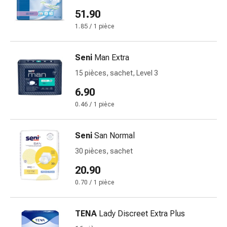
changement
51.90
de
1.85 / 1 pièce
pansements
Pansements
adhésifs
Seni
Man Extra
Traitement
15 pièces, sachet, Level 3
des
plaies
6.90
Sprays
0.46 / 1 pièce
pour
les
Seni
San Normal
plaies
Bandes
30 pièces, sachet
de
20.90
fermeture
0.70 / 1 pièce
de
plaies
et
TENA
Lady Discreet Extra Plus
adhésifs