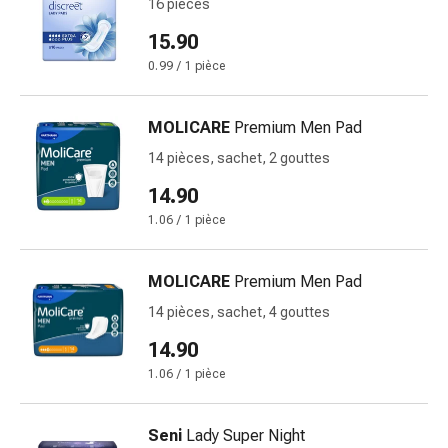
16 pièces
Pommade
15.90
à
tirer
0.99 / 1 pièce
Tampons
médicaux
MOLICARE
Premium Men Pad
Oreilles
14 pièces, sachet, 2 gouttes
et
yeux
14.90
Troubles
1.06 / 1 pièce
de
l'oreille
MOLICARE
Premium Men Pad
Soins
des
14 pièces, sachet, 4 gouttes
oreilles
14.90
Gouttes
1.06 / 1 pièce
pour
les
yeux
Seni
Lady Super Night