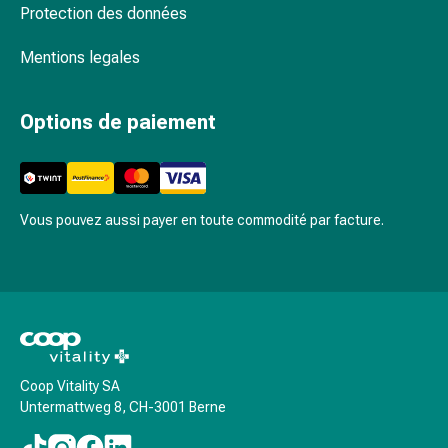
Schüssler
Protection des données
Spagyrie
Anthroposophiques
Mentions legales
Rein,
vessie,
Options de paiement
prostate
Troubles
urinaires
Prostate
Troubles
Vous pouvez aussi payer en toute commodité par facture.
des
reins
et
de
la
vessie
Douleurs
Coop Vitality SA
Untermattweg 8, CH-3001 Berne
et
fièvre