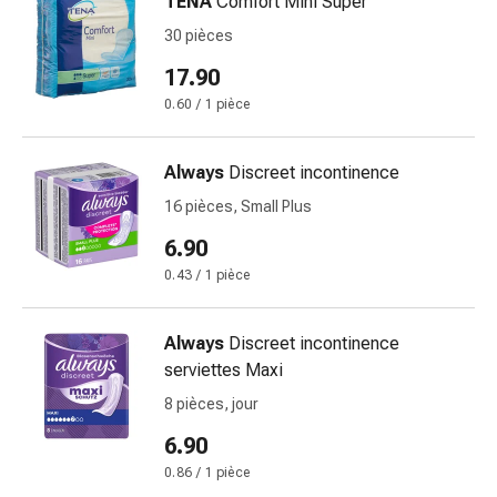
TENA
Comfort Mini Super
circulatoires
30 pièces
Arrêt
du
17.90
tabac
0.60 / 1 pièce
Troubles
veineux
Coagulation
Always
Discreet incontinence
du
16 pièces, Small Plus
sang
6.90
Troubles
du
0.43 / 1 pièce
nerf
cardiaque
Always
Discreet incontinence
Troubles
serviettes Maxi
de
8 pièces, jour
la
mémoire
6.90
et
0.86 / 1 pièce
de