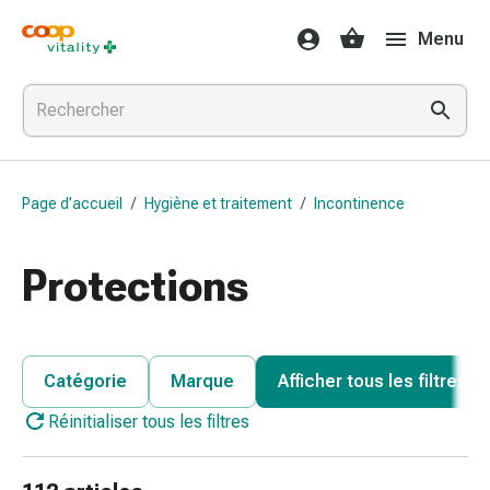
Médicaments
Menu
et
santé
Grippe
et
Refroidissement
Pastilles
Page d’accueil
/
Hygiène et traitement
/
Incontinence
pour
la
gorge
Protections
Médicaments
contre
la
grippe
Catégorie
Marque
Afficher tous les filtres
et
Réinitialiser tous les filtres
le
rhume
Maux