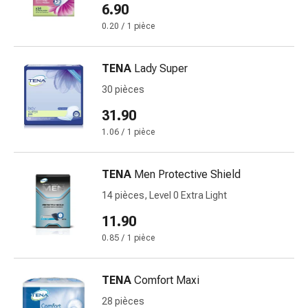
de
6.90
pansement,
0.20 / 1 pièce
tapes
et
accessoires
TENA
Lady Super
Pansements
30 pièces
tubulaires
31.90
et
filets
1.06 / 1 pièce
Matériel
de
TENA
Men Protective Shield
pansement
14 pièces, Level 0 Extra Light
Brûlures
et
11.90
coups
0.85 / 1 pièce
de
soleil
TENA
Comfort Maxi
Kits
de
28 pièces