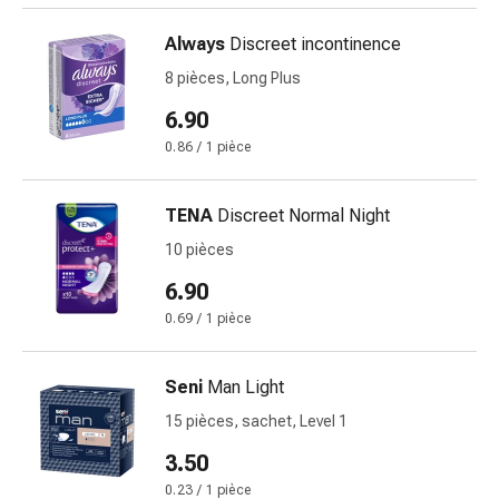
la
Always
Discreet incontinence
concentration
Allergies
8 pièces, Long Plus
et
6.90
rhume
0.86 / 1 pièce
des
foins
Antiallergiques
TENA
Discreet Normal Night
Peau
10 pièces
Nez
Gastro-
6.90
intestinal
0.69 / 1 pièce
Diarrhée
Hémorroïdes
Seni
Man Light
Brûlures
d'estomac
15 pièces, sachet, Level 1
Nausées
3.50
et
0.23 / 1 pièce