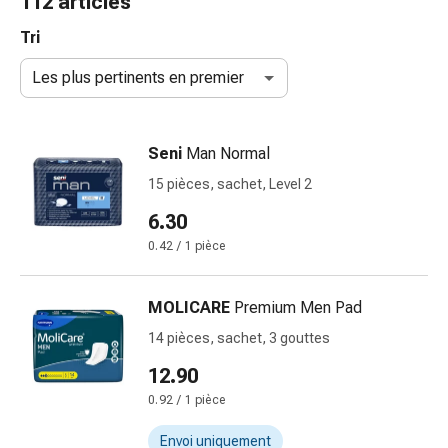
112 articles
de
gorge
Tri
Toux
Les plus pertinents en premier
et
bronchite
Inhalateurs
Seni
Man Normal
et
accessoires
15 pièces, sachet, Level 2
Nettoyeur
6.30
de
0.42 / 1 pièce
nez
Mouchoirs
en
MOLICARE
Premium Men Pad
papier
14 pièces, sachet, 3 gouttes
Rhume
Soins
12.90
des
0.92 / 1 pièce
plaies
et
Envoi uniquement