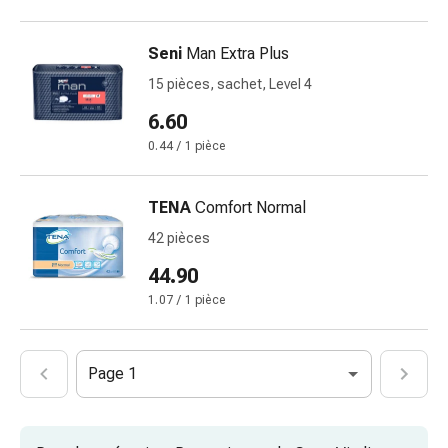
vomissements
Digestion,
ballonnements
Seni
Man Extra Plus
et
15 pièces, sachet, Level 4
crampes
6.60
Constipation
Soins
0.44 / 1 pièce
médicaux
de
TENA
Comfort Normal
la
42 pièces
peau
Eczéma
44.90
et
1.07 / 1 pièce
démangeaisons
Cors
et
Page 1
verrues
Mycose
des