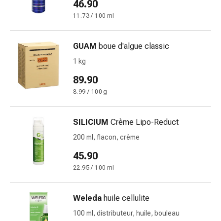
46.90
Pommade
11.73 / 100 ml
à
tirer
Tampons
GUAM
boue d'algue classic
médicaux
1 kg
Oreilles
89.90
et
yeux
8.99 / 100 g
Troubles
de
SILICIUM
Crème Lipo-Reduct
l'oreille
200 ml, flacon, crème
Soins
des
45.90
oreilles
22.95 / 100 ml
Gouttes
pour
Weleda
huile cellulite
les
yeux
100 ml, distributeur, huile, bouleau