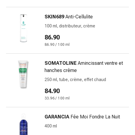
changement
de
SKIN689
Anti-Cellulite
pansements
Pansements
100 ml, distributeur, crème
adhésifs
86.90
Traitement
86.90 / 100 ml
des
plaies
Sprays
SOMATOLINE
Amincissant ventre et
pour
hanches crème
les
250 ml, tube, crème, effet chaud
plaies
Bandes
84.90
de
33.96 / 100 ml
fermeture
de
GARANCIA
Fée Moi Fondre La Nuit
plaies
et
400 ml
adhésifs