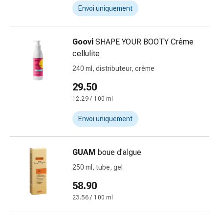
des
Envoi uniquement
brûlures
Bandes
Goovi
SHAPE YOUR BOOTY Crème
élastiques
cellulite
Compresses
Pansements
240 ml, distributeur, crème
pour
29.50
les
12.29 / 100 ml
doigts
Pansements
Envoi uniquement
de
fixation
Gazes
GUAM
boue d'algue
Bandes
250 ml, tube, gel
de
58.90
compression
Pansements
23.56 / 100 ml
Bandes