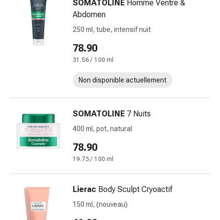
SOMATOLINE
Homme Ventre &
et
Abdomen
rhume
250 ml, tube, intensif nuit
des
foins
78.90
Antiallergiques
31.56 / 100 ml
Peau
Nez
Non disponible actuellement
Gastro-
intestinal
SOMATOLINE
7 Nuits
Diarrhée
Hémorroïdes
400 ml, pot, natural
Brûlures
78.90
d'estomac
19.73 / 100 ml
Nausées
et
vomissements
Lierac
Body Sculpt Cryoactif
Digestion,
150 ml, (nouveau)
ballonnements