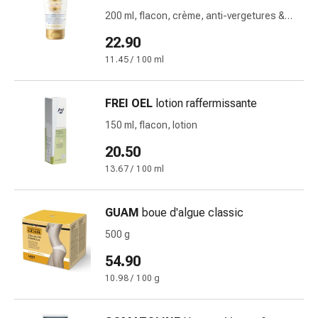
circulatoires
200 ml, flacon, crème, anti-vergetures &
Arrêt
anti-tâches pigmentaires
22.90
du
tabac
11.45 / 100 ml
Troubles
veineux
FREI OEL
lotion raffermissante
Troubles
150 ml, flacon, lotion
du
nerf
20.50
cardiaque
13.67 / 100 ml
Troubles
de
la
GUAM
boue d'algue classic
mémoire
500 g
et
54.90
de
la
10.98 / 100 g
concentration
Allergies