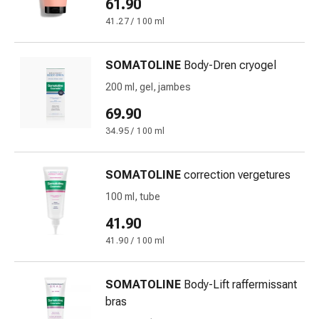
et
61.90
crampes
41.27 / 100 ml
Constipation
Soins
SOMATOLINE
Body-Dren cryogel
médicaux
de
200 ml, gel, jambes
la
69.90
peau
34.95 / 100 ml
Eczéma
et
démangeaisons
SOMATOLINE
correction vergetures
Cors
100 ml, tube
et
41.90
verrues
Mycose
41.90 / 100 ml
des
ongles
SOMATOLINE
Body-Lift raffermissant
et
bras
des