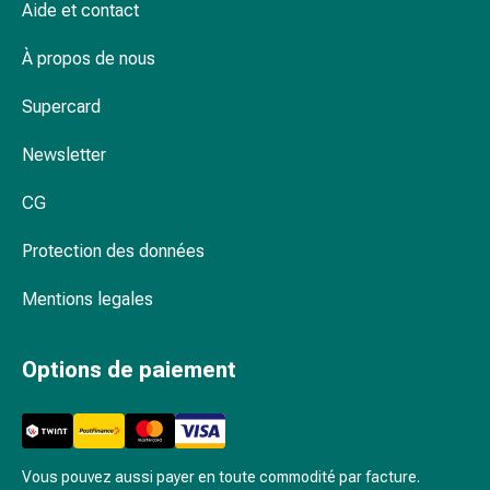
Rein,
Aide et contact
qualité en ligne chez Coop Vitality
vessie,
prostate
À propos de nous
Troubles
Supercard
urinaires
Prostate
Newsletter
Troubles
des
CG
reins
et
Protection des données
de
la
Mentions legales
vessie
Douleurs
Options de paiement
et
fièvre
Maux
de
tête
Vous pouvez aussi payer en toute commodité par facture.