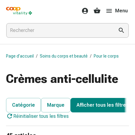
Médicaments
Menu
et
santé
Grippe
et
Refroidissement
Pastilles
Page d’accueil
/
Soins du corps et beauté
/
Pour le corps
pour
la
gorge
Crèmes anti-cellulite
Médicaments
contre
la
grippe
Catégorie
Marque
Afficher tous les filtres
et
Réinitialiser tous les filtres
le
rhume
Maux