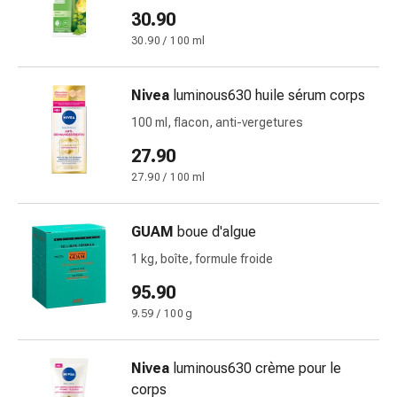
Inflammation
30.90
des
30.90 / 100 ml
yeux
Pansements
pour
Nivea
luminous630 huile sérum corps
les
100 ml, flacon, anti-vergetures
yeux
Hygiène
27.90
des
27.90 / 100 ml
yeux
Cœur
GUAM
boue d'algue
et
Circulation
1 kg, boîte, formule froide
Thérapie
95.90
cardiaque
9.59 / 100 g
Bas
de
contention
Nivea
luminous630 crème pour le
Troubles
corps