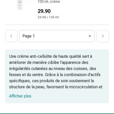
100 ml, crème
pieds
Traitement
29.90
des
29.90 / 100 ml
cicatrices
Peau
sèche
Page 1
Transpiration
pathologique
Peau
Une crème anti-cellulite de haute qualité sert à
impure
améliorer de manière ciblée l'apparence des
Boutons
irrégularités cutanées au niveau des cuisses, des
de
fesses et du ventre. Grâce à la combinaison d'actifs
fièvre
spécifiques, ces produits de soin soutiennent la
Éruption
structure de la peau, favorisent la microcirculation et
cutanée
contribuent à lisser et raffermir la surface de la peau.
Acné
Afficher plus
Remèdes
Comprendre la cellulite : apparition et
naturels
prévention
Thérapie