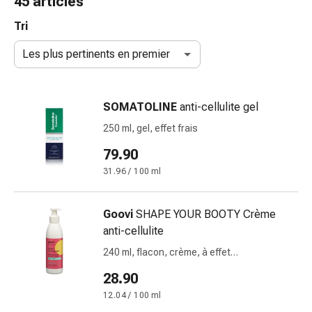
45 articles
de
gorge
Tri
Toux
Les plus pertinents en premier
et
bronchite
Inhalateurs
SOMATOLINE
anti-cellulite gel
et
accessoires
250 ml, gel, effet frais
Nettoyeur
79.90
de
31.96 / 100 ml
nez
Mouchoirs
en
Goovi
SHAPE YOUR BOOTY Crème
papier
anti-cellulite
Rhume
240 ml, flacon, crème, à effet
Soins
rafraîchissant
des
28.90
plaies
12.04 / 100 ml
et