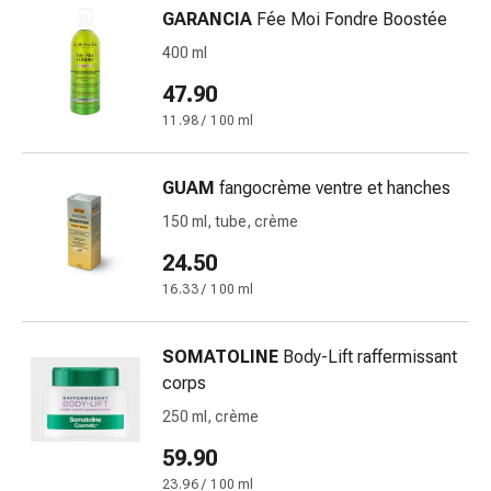
de
GARANCIA
Fée Moi Fondre Boostée
pansement,
400 ml
tapes
et
47.90
accessoires
11.98 / 100 ml
Pansements
tubulaires
et
GUAM
fangocrème ventre et hanches
filets
150 ml, tube, crème
Matériel
24.50
de
pansement
16.33 / 100 ml
Brûlures
et
SOMATOLINE
Body-Lift raffermissant
coups
corps
de
250 ml, crème
soleil
Kits
59.90
de
23.96 / 100 ml