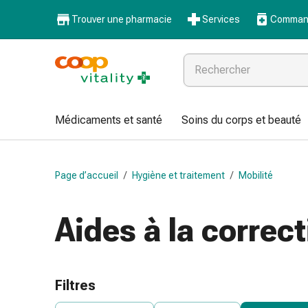
Médicaments
Trouver une pharmacie
Services
Command
et
santé
Grippe
et
Refroidissement
Pastilles
Médicaments et santé
Soins du corps et beauté
pour
la
gorge
Page d’accueil
/
Hygiène et traitement
/
Mobilité
Médicaments
contre
la
Aides à la correc
grippe
et
le
rhume
Filtres
Maux