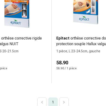
t
orthèse corrective rigide
Epitact
orthèse corrective d
valgus NUIT
protection souple Hallux valg
JOUR
 S 20-21.5cm
1 pièce, L 23-24.5cm, gauche
58.90
 pièce
58.90 / 1 pièce
1