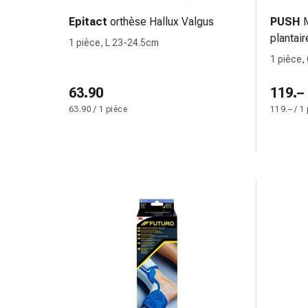
des
Epitact
orthèse Hallux Valgus
PUSH
brûlures
plantair
1 pièce, L 23-24.5cm
Bandes
1 pièce,
élastiques
26-28c
Compresses
63.90
119.–
Pansements
63.90 / 1 pièce
119.– / 1
pour
les
doigts
Pansements
de
fixation
Gazes
Bandes
de
compression
Pansements
Bandes