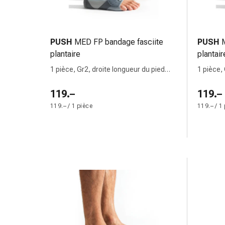
changement
de
pansements
Pansements
PUSH
MED FP bandage fasciite
PUSH
adhésifs
plantaire
plantair
Traitement
1 pièce, Gr2, droite longueur du pied
1 pièce,
des
23-26cm
23-25.5
plaies
119.–
119.–
Sprays
119.– / 1 pièce
119.– / 1
pour
les
plaies
Bandes
de
fermeture
de
plaies
et
adhésifs