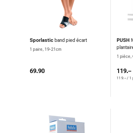
Inflammation
des
yeux
Pansements
pour
les
Sporlastic
band pied écart
PUSH
yeux
plantair
1 paire, 19-21cm
Hygiène
1 pièce,
des
28-30c
yeux
69.90
119.–
Cœur
119.– / 1
et
Circulation
Thérapie
cardiaque
Bas
de
contention
Troubles