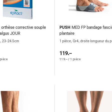
t
orthèse corrective souple
PUSH
MED FP bandage fascii
valgus JOUR
plantaire
 L 23-24.5cm
1 pièce, Gr4, droite longueur du p
28-30cm
119.–
 pièce
119.– / 1 pièce