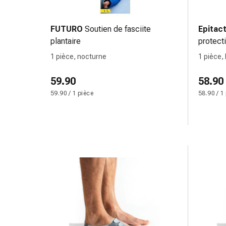
de
pansement,
tapes
FUTURO
Soutien de fasciite
Epitac
et
plantaire
protect
accessoires
JOUR
1 pièce, nocturne
1 pièce,
Pansements
tubulaires
59.90
58.90
et
59.90 / 1 pièce
58.90 / 1
filets
Matériel
de
pansement
Brûlures
et
coups
de
soleil
Kits
de