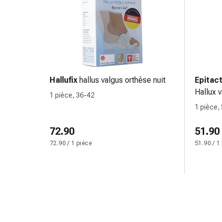
circulatoires
Arrêt
du
tabac
Troubles
veineux
Coagulation
Hallufix
hallus valgus orthèse nuit
Epitac
du
Hallux 
1 pièce, 36-42
sang
1 pièce,
Troubles
du
72.90
51.90
nerf
72.90 / 1 pièce
51.90 / 1
cardiaque
Troubles
de
la
mémoire
et
de