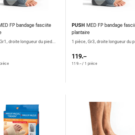
MED FP bandage fasciite
PUSH
MED FP bandage fascii
e
plantaire
 Gr1, droite longueur du pied
1 pièce, Gr3, droite longueur du p
cm
26-28cm
119.–
 pièce
119.– / 1 pièce