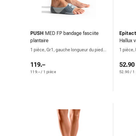
Pommade
à
tirer
Tampons
PUSH
MED FP bandage fasciite
Epitac
médicaux
plantaire
Hallux 
Oreilles
et
1 pièce, Gr1, gauche longueur du pied
1 pièce,
yeux
23-25.5cm
119.–
Troubles
52.90
de
119.– / 1 pièce
52.90 / 1
l'oreille
Soins
des
oreilles
Gouttes
pour
les
yeux