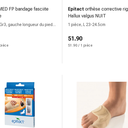
MED FP bandage fasciite
Epitact
orthèse corrective ri
e
Hallux valgus NUIT
 Gr3, gauche longueur du pied
1 pièce, L 23-24.5cm
m
51.90
 pièce
51.90 / 1 pièce