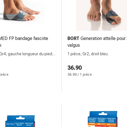
MED FP bandage fasciite
BORT
Generation attelle pour 
e
valgus
 Gr4, gauche longueur du pied
1 pièce, Gr2, droit bleu
m
36.90
 pièce
36.90 / 1 pièce