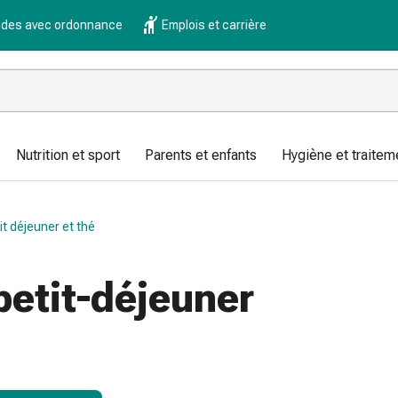
es avec ordonnance
Emplois et carrière
Nutrition et sport
Parents et enfants
Hygiène et traitem
it déjeuner et thé
petit-déjeuner