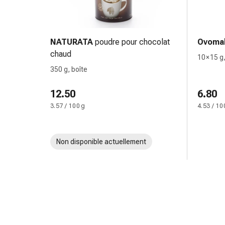
changement
de
pansements
Pansements
NATURATA
poudre pour chocolat
Ovomal
adhésifs
chaud
10 × 15 
Traitement
350 g, boîte
des
plaies
12.50
6.80
Sprays
3.57 / 100 g
4.53 / 10
pour
les
plaies
Non disponible actuellement
Bandes
de
fermeture
de
plaies
et
adhésifs