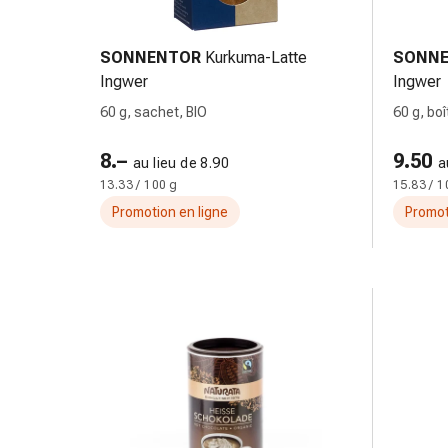
de
pansement,
tapes
SONNENTOR
Kurkuma-Latte
SONN
et
Ingwer
Ingwer
accessoires
60 g, sachet, BIO
60 g, boî
Pansements
tubulaires
8.–
9.50
au lieu de 8.90
a
et
13.33 / 100 g
15.83 / 1
filets
Promotion en ligne
Promot
Matériel
de
pansement
Brûlures
et
coups
de
soleil
Kits
de