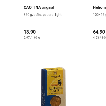
des
CAOTINA
original
Héliom
brûlures
350 g, boîte, poudre, light
100 × 15
Bandes
élastiques
Compresses
13.90
64.90
Pansements
3.97 / 100 g
4.33 / 10
pour
les
doigts
Pansements
de
fixation
Gazes
Bandes
de
compression
Pansements
Bandes