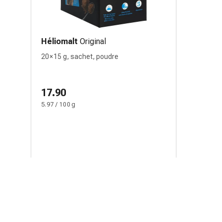
Héliomalt
Original
20 × 15 g, sachet, poudre
17.90
5.97 / 100 g