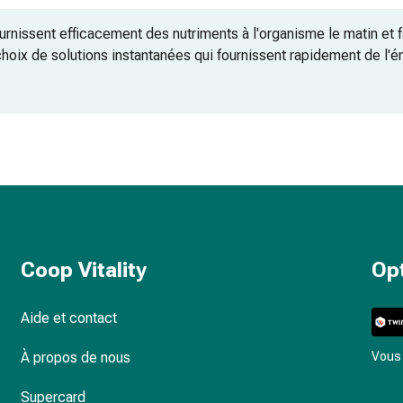
urnissent efficacement des nutriments à l'organisme le matin et f
choix de solutions instantanées qui fournissent rapidement de l'
hez Coop Vitality
r le petit-déjeuner
 et produits laitiers
Coop Vitality
Op
ec de l'eau ?
rapport au lait frais ?
Aide et contact
À propos de nous
Vous 
tion ?
Supercard