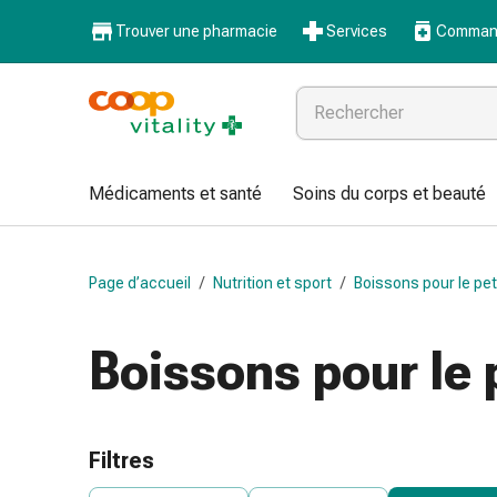
Médicaments
Trouver une pharmacie
Services
Command
et
santé
Grippe
et
Refroidissement
Pastilles
Médicaments et santé
Soins du corps et beauté
pour
la
gorge
Page d’accueil
/
Nutrition et sport
/
Boissons pour le pet
Médicaments
contre
la
Boissons pour le 
grippe
et
le
rhume
Filtres
Maux