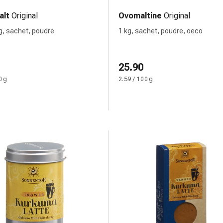
alt
Original
Ovomaltine
Original
 g, sachet, poudre
1 kg, sachet, poudre, oeco
25.90
0 g
2.59 / 100 g