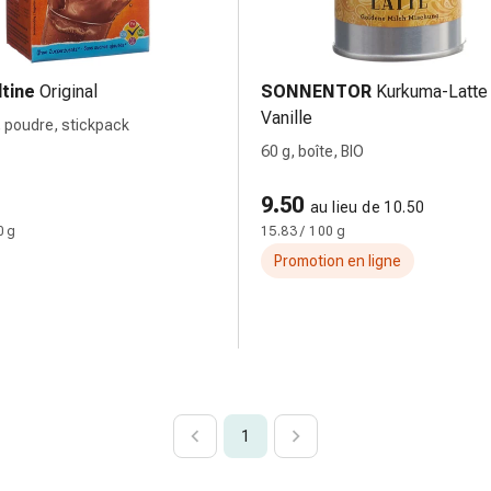
tine
Original
SONNENTOR
Kurkuma-Latte
Vanille
g, poudre, stickpack
60 g, boîte, BIO
9.50
au lieu de 10.50
0 g
15.83 / 100 g
Promotion en ligne
1