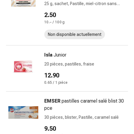
25 g, sachet, Pastille, miel-citron sans
et
sucre
rhume
2.50
des
10.– / 100 g
foins
Antiallergiques
Non disponible actuellement
Peau
Nez
Isla
Junior
Gastro-
intestinal
20 pièces, pastilles, fraise
Diarrhée
12.90
Hémorroïdes
0.65 / 1 pièce
Brûlures
d'estomac
Nausées
EMSER
pastilles caramel salé blist 30
et
pce
vomissements
30 pièces, blister, Pastille, caramel salé
Digestion,
ballonnements
9.50