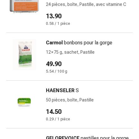
changement
24 pièces, boîte, Pastille, avec vitamine C
de
13.90
pansements
0.58 / 1 pièce
Pansements
adhésifs
Traitement
Carmol
bonbons pour la gorge
des
12 × 75 g, sachet, Pastille
plaies
Sprays
49.90
pour
5.54 / 100 g
les
plaies
HAENSELER
S
Bandes
de
50 pièces, boîte, Pastille
fermeture
14.50
de
0.29 / 1 pièce
plaies
et
adhésifs
GELOREVOICE
pastilles pour la gorge