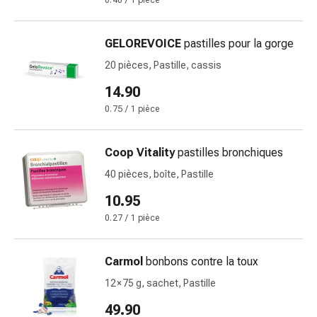
0.40 / 1 pièce
des
brûlures
GELOREVOICE
pastilles pour la gorge
Bandes
élastiques
20 pièces, Pastille, cassis
Compresses
14.90
Pansements
0.75 / 1 pièce
pour
les
doigts
Coop Vitality
pastilles bronchiques
Pansements
40 pièces, boîte, Pastille
de
10.95
fixation
Gazes
0.27 / 1 pièce
Bandes
de
Carmol
bonbons contre la toux
compression
12 × 75 g, sachet, Pastille
Pansements
Bandes
49.90