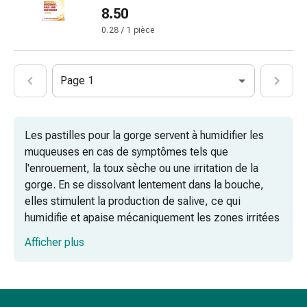
pieds
8.50
Traitement
0.28 / 1 pièce
des
cicatrices
Peau
Page 1
sèche
Transpiration
pathologique
Les pastilles pour la gorge servent à humidifier les
Peau
muqueuses en cas de symptômes tels que
impure
l'enrouement, la toux sèche ou une irritation de la
Boutons
gorge. En se dissolvant lentement dans la bouche,
de
elles stimulent la production de salive, ce qui
fièvre
humidifie et apaise mécaniquement les zones irritées
Éruption
de la gorge. Ces produits constituent un soutien
cutanée
Afficher plus
simple pour maintenir la fonction de barrière naturelle
Acné
des muqueuses et soulager les symptômes.
Remèdes
naturels
Caractéristiques des pastilles pour la
Thérapie