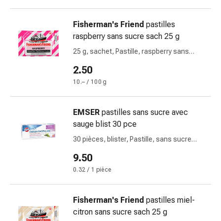
circulatoires
Arrêt
Fisherman's Friend
pastilles
du
raspberry sans sucre sach 25 g
tabac
25 g, sachet, Pastille, raspberry sans
Troubles
sucre
veineux
2.50
Troubles
10.– / 100 g
du
nerf
cardiaque
EMSER
pastilles sans sucre avec
Troubles
sauge blist 30 pce
de
30 pièces, blister, Pastille, sans sucre
la
avec sauge
9.50
mémoire
et
0.32 / 1 pièce
de
la
Fisherman's Friend
pastilles miel-
concentration
citron sans sucre sach 25 g
Allergies