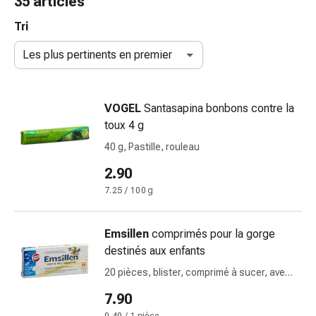
35 articles
de
gorge
Tri
Toux
Les plus pertinents en premier
et
bronchite
Inhalateurs
VOGEL
Santasapina bonbons contre la
et
toux 4 g
accessoires
Nettoyeur
40 g, Pastille, rouleau
de
2.90
nez
7.25 / 100 g
Mouchoirs
en
papier
Emsillen
comprimés pour la gorge
Rhume
destinés aux enfants
Soins
20 pièces, blister, comprimé à sucer, avec
des
vanille
plaies
7.90
et