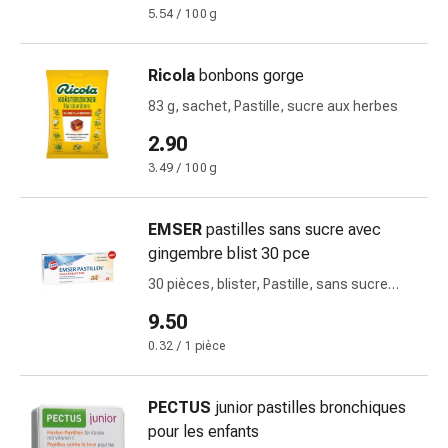
de
5.54 / 100 g
pansement,
tapes
et
Ricola
bonbons gorge
accessoires
83 g, sachet, Pastille, sucre aux herbes
Pansements
2.90
tubulaires
et
3.49 / 100 g
filets
Matériel
EMSER
pastilles sans sucre avec
de
gingembre blist 30 pce
pansement
30 pièces, blister, Pastille, sans sucre
Brûlures
avec gingembre
et
9.50
coups
0.32 / 1 pièce
de
soleil
PECTUS
junior pastilles bronchiques
Kits
pour les enfants
de