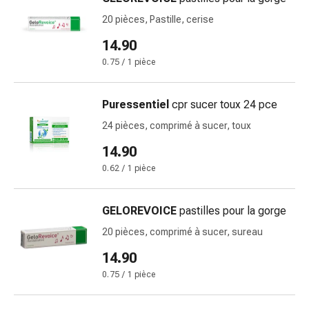
Pommade
20 pièces, Pastille, cerise
à
14.90
tirer
Tampons
0.75 / 1 pièce
médicaux
Oreilles
Puressentiel
cpr sucer toux 24 pce
et
24 pièces, comprimé à sucer, toux
yeux
Troubles
14.90
de
0.62 / 1 pièce
l'oreille
Soins
GELOREVOICE
pastilles pour la gorge
des
oreilles
20 pièces, comprimé à sucer, sureau
Gouttes
14.90
pour
0.75 / 1 pièce
les
yeux