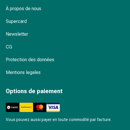
Rein,
vessie,
À propos de nous
prostate
Supercard
Troubles
urinaires
Newsletter
Prostate
Troubles
CG
des
reins
Protection des données
et
de
Mentions legales
la
vessie
Options de paiement
Douleurs
et
fièvre
Maux
de
Vous pouvez aussi payer en toute commodité par facture.
tête