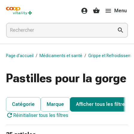
Médicaments
Menu
et
santé
Grippe
et
Refroidissement
Pastilles
Page d’accueil
/
Médicaments et santé
/
Grippe et Refroidisseme
pour
la
gorge
Pastilles pour la gorge
Médicaments
contre
la
grippe
Catégorie
Marque
Afficher tous les filtres
et
Réinitialiser tous les filtres
le
rhume
Maux