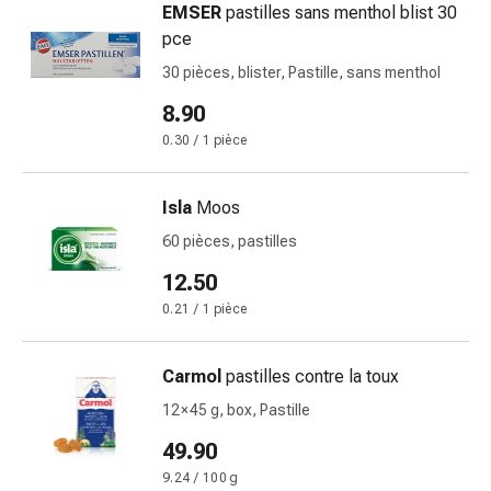
Inflammation
EMSER
pastilles sans menthol blist 30
des
pce
yeux
30 pièces, blister, Pastille, sans menthol
Pansements
pour
8.90
les
0.30 / 1 pièce
yeux
Hygiène
Isla
Moos
des
yeux
60 pièces, pastilles
Cœur
12.50
et
0.21 / 1 pièce
Circulation
Thérapie
cardiaque
Carmol
pastilles contre la toux
Bas
12 × 45 g, box, Pastille
de
49.90
contention
Troubles
9.24 / 100 g