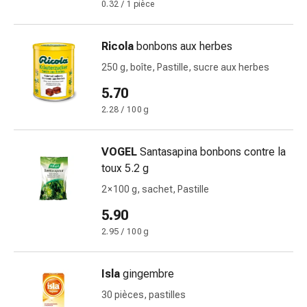
et
0.32 / 1 pièce
crampes
Constipation
Ricola
bonbons aux herbes
Soins
médicaux
250 g, boîte, Pastille, sucre aux herbes
de
5.70
la
2.28 / 100 g
peau
Eczéma
et
VOGEL
Santasapina bonbons contre la
démangeaisons
toux 5.2 g
Cors
2 × 100 g, sachet, Pastille
et
5.90
verrues
Mycose
2.95 / 100 g
des
ongles
Isla
gingembre
et
30 pièces, pastilles
des