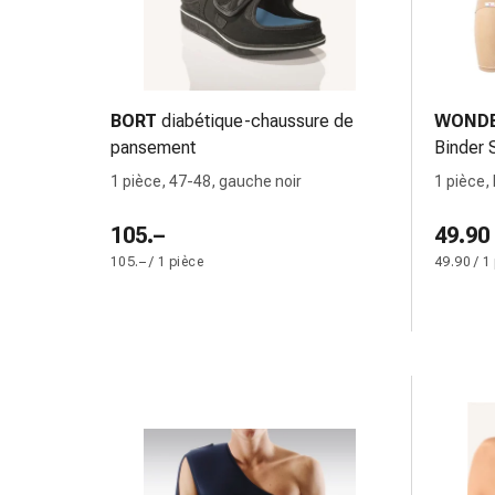
Pommade
à
tirer
Tampons
BORT
diabétique-chaussure de
WOND
médicaux
pansement
Binder 
Oreilles
et
1 pièce, 47-48, gauche noir
1 pièce, 
yeux
105.–
Troubles
49.90
de
105.– / 1 pièce
49.90 / 1
l'oreille
Soins
des
oreilles
Gouttes
pour
les
yeux