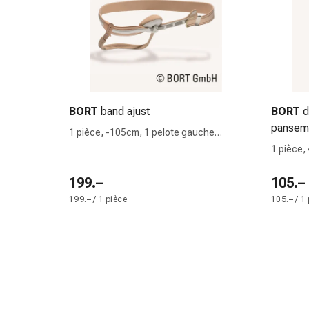
circulatoires
Arrêt
du
tabac
Troubles
veineux
Troubles
BORT
band ajust
BORT
d
du
pansem
1 pièce, -105cm, 1 pelote gauche
nerf
anatomique
1 pièce, 
cardiaque
Troubles
199.–
105.–
de
199.– / 1 pièce
105.– / 1
la
mémoire
et
de
la
concentration
Allergies