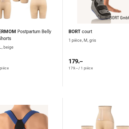
ERMOM
Postpartum Belly
BORT
court
Shorts
1 pièce, M, gris
L, beige
179.–
 pièce
179.– / 1 pièce