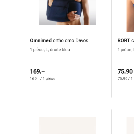
Inflammation
des
yeux
Pansements
pour
les
Omnimed
ortho omo Davos
BORT
c
yeux
1 pièce, L, droite bleu
1 pièce, 
Hygiène
des
yeux
169.–
75.90
Cœur
169.– / 1 pièce
75.90 / 1
et
Circulation
Thérapie
cardiaque
Bas
de
contention
Troubles