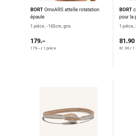
des
BORT
OmoARS attelle rotatation
BORT
c
brûlures
épaule
pour la 
Bandes
1 pièce, -165cm, gris
1 pièce,
élastiques
Compresses
179.–
81.90
Pansements
179.– / 1 pièce
81.90 / 1
pour
les
doigts
Pansements
de
fixation
Gazes
Bandes
de
compression
Pansements
Bandes