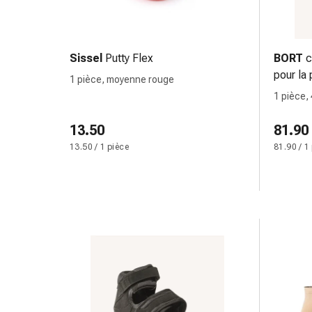
changement
de
pansements
Pansements
Sissel
Putty Flex
BORT
c
adhésifs
pour la 
1 pièce, moyenne rouge
Traitement
1 pièce,
des
plaies
13.50
81.90
Sprays
13.50 / 1 pièce
81.90 / 1
pour
les
plaies
Bandes
de
fermeture
de
plaies
et
adhésifs