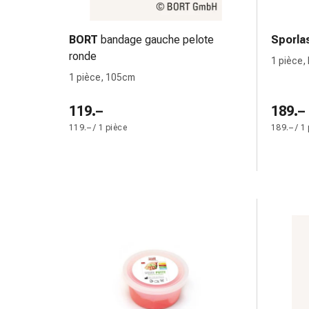
de
pansement,
tapes
BORT
bandage gauche pelote
Sporla
et
ronde
1 pièce, 
accessoires
1 pièce, 105cm
Pansements
tubulaires
119.–
189.–
et
119.– / 1 pièce
189.– / 1
filets
Matériel
de
pansement
Brûlures
et
coups
de
soleil
Kits
de