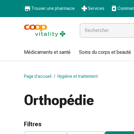
Médicaments
Trouver une pharmacie
Services
Command
et
santé
Grippe
et
Refroidissement
Pastilles
Médicaments et santé
Soins du corps et beauté
pour
la
gorge
Page d’accueil
/
Hygiène et traitement
Médicaments
contre
la
Orthopédie
grippe
et
le
rhume
Filtres
Maux