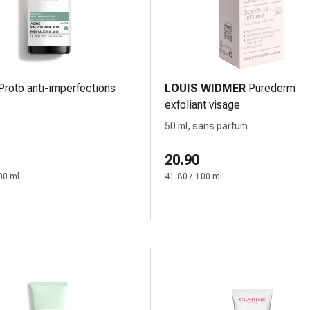
Proto anti-imperfections
LOUIS WIDMER
Purederm
exfoliant visage
50 ml, sans parfum
20.90
00 ml
41.80 / 100 ml