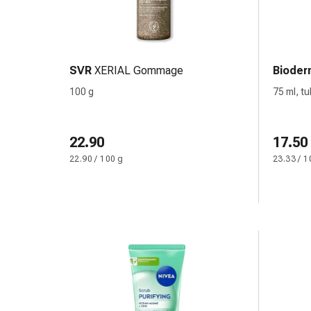
de
pansement,
tapes
et
accessoires
SVR
XERIAL Gommage
Bioder
Pansements
100 g
75 ml, tu
tubulaires
et
filets
22.90
17.50
Matériel
22.90 / 100 g
23.33 / 1
de
pansement
Brûlures
et
coups
de
soleil
Kits
de