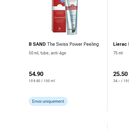
Pommade
à
tirer
Tampons
médicaux
Oreilles
B SAND
The Swiss Power Peeling
Lierac
et
50 ml, tube, anti-âge
75 ml
yeux
Troubles
de
54.90
25.50
l'oreille
Soins
109.80 / 100 ml
34.– / 10
des
oreilles
Envoi uniquement
Gouttes
pour
les
yeux