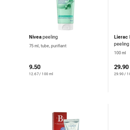
changement
de
pansements
Pansements
adhésifs
Nivea
peeling
Lierac
Traitement
peeling
des
75 ml, tube, purifiant
plaies
100 ml
Sprays
pour
9.50
29.90
les
12.67 / 100 ml
29.90 / 1
plaies
Bandes
de
fermeture
de
plaies
et
adhésifs