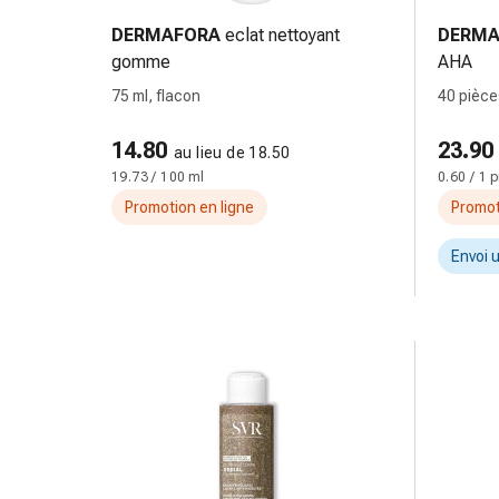
des
DERMAFORA
eclat nettoyant
DERMA
brûlures
gomme
AHA
Bandes
75 ml, flacon
40 pièce
élastiques
Compresses
14.80
23.90
Pansements
au lieu de 18.50
19.73 / 100 ml
0.60 / 1 
pour
les
Promotion en ligne
Promot
doigts
Envoi 
Pansements
de
fixation
Gazes
Bandes
de
compression
Pansements
Bandes