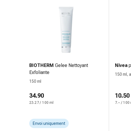
Inflammation
des
yeux
Pansements
pour
les
yeux
Hygiène
des
yeux
BIOTHERM
Gelee Nettoyant
Nivea
p
Cœur
Exfoliante
150 ml, 
et
150 ml
Circulation
Thérapie
34.90
10.50
cardiaque
23.27 / 100 ml
7.– / 100
Bas
de
contention
Envoi uniquement
Troubles