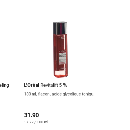
eling
L'Oréal
Revitalift 5 %
180 ml, flacon, acide glycolique tonique
exfoliant
31.90
17.72 / 100 ml