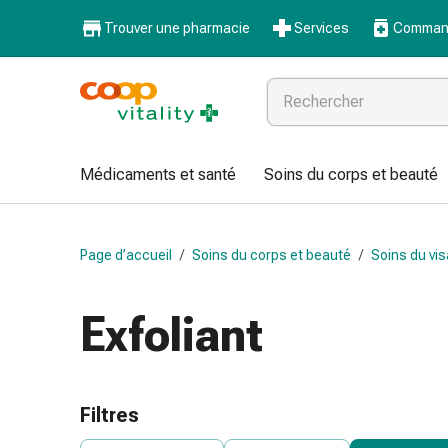
Médicaments
Trouver une pharmacie
Services
Command
et
santé
Grippe
et
Refroidissement
Pastilles
Médicaments et santé
Soins du corps et beauté
pour
la
gorge
Page d’accueil
/
Soins du corps et beauté
/
Soins du vi
Médicaments
contre
la
Exfoliant
grippe
et
le
rhume
Filtres
Maux