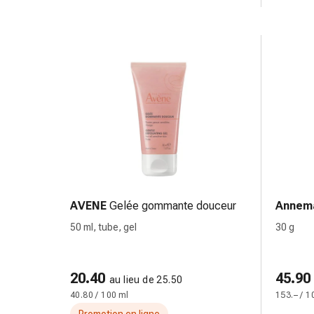
circulatoires
Arrêt
du
tabac
Troubles
veineux
Troubles
du
nerf
cardiaque
Troubles
de
AVENE
Gelée gommante douceur
Annema
la
mémoire
50 ml, tube, gel
30 g
et
de
20.40
la
45.90
au lieu de 25.50
concentration
40.80 / 100 ml
153.– / 1
Allergies