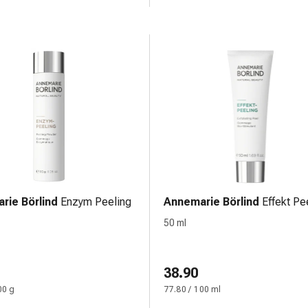
rie Börlind
Enzym Peeling
Annemarie Börlind
Effekt Pe
50 ml
38.90
00 g
77.80 / 100 ml