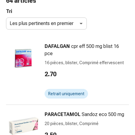
64 articles
de
gorge
Tri
Toux
Les plus pertinents en premier
et
bronchite
Inhalateurs
DAFALGAN
cpr eff 500 mg blist 16
et
pce
accessoires
Nettoyeur
16 pièces, blister, Comprimé effervescent
de
2.70
nez
Mouchoirs
en
Retrait uniquement
papier
Rhume
Soins
PARACETAMOL
Sandoz eco 500 mg
des
20 pièces, blister, Comprimé
plaies
et