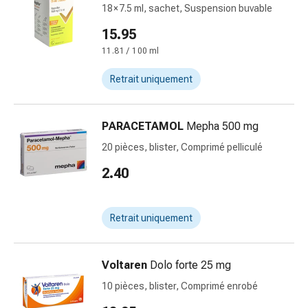
Inflammation
18 × 7.5 ml, sachet, Suspension buvable
des
15.95
yeux
Pansements
11.81 / 100 ml
pour
Retrait uniquement
les
yeux
Hygiène
PARACETAMOL
Mepha 500 mg
des
20 pièces, blister, Comprimé pelliculé
yeux
Cœur
2.40
et
Circulation
Thérapie
Retrait uniquement
cardiaque
Bas
Voltaren
Dolo forte 25 mg
de
contention
10 pièces, blister, Comprimé enrobé
Troubles