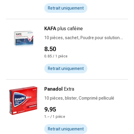
et
Retrait uniquement
rhume
des
foins
KAFA
plus caféine
Antiallergiques
10 pièces, sachet, Poudre pour solution
Peau
buvable
8.50
Nez
Gastro-
0.85 / 1 pièce
intestinal
Retrait uniquement
Diarrhée
Hémorroïdes
Brûlures
Panadol
Extra
d'estomac
10 pièces, blister, Comprimé pelliculé
Nausées
et
9.95
vomissements
1.– / 1 pièce
Digestion,
ballonnements
Retrait uniquement