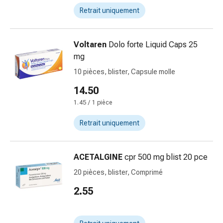
de
Retrait uniquement
pansement,
tapes
et
Voltaren
Dolo forte Liquid Caps 25
accessoires
mg
Pansements
10 pièces, blister, Capsule molle
tubulaires
et
14.50
filets
1.45 / 1 pièce
Matériel
de
Retrait uniquement
pansement
Brûlures
et
ACETALGINE
cpr 500 mg blist 20 pce
coups
20 pièces, blister, Comprimé
de
2.55
soleil
Kits
de