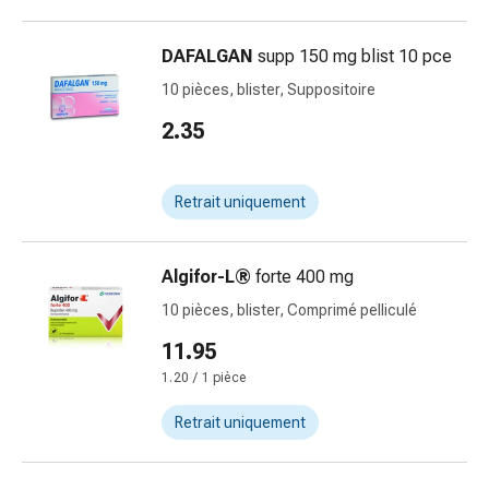
et
crampes
Constipation
DAFALGAN
supp 150 mg blist 10 pce
Soins
10 pièces, blister, Suppositoire
médicaux
2.35
de
la
peau
Retrait uniquement
Eczéma
et
démangeaisons
Algifor-L®
forte 400 mg
Cors
10 pièces, blister, Comprimé pelliculé
et
verrues
11.95
Mycose
1.20 / 1 pièce
des
ongles
Retrait uniquement
et
des