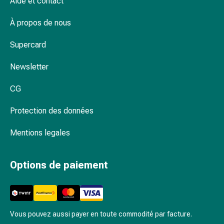
Aide et contact
Troubles
du
À propos de nous
sommeil
Supercard
Rhonchopathie
(Ronflement)
Newsletter
Voies
respiratoires
CG
Médicaments
pour
Protection des données
le
nez
Mentions legales
Troubles
respiratoires
Options de paiement
Infections
Varicelle
Métabolisme
Ostéoporose
Immunosuppresseurs
Vous pouvez aussi payer en toute commodité par facture.