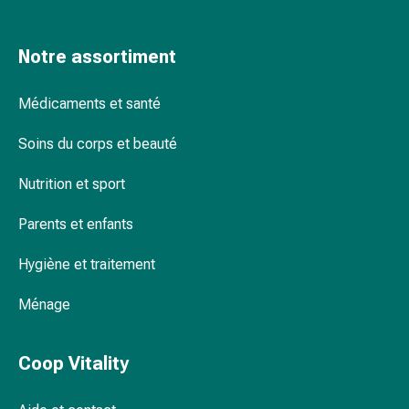
et
migraines
Douleurs
Notre assortiment
musculaires
et
Médicaments et santé
articulaires
Antidouleurs
Soins du corps et beauté
Traitement
Nutrition et sport
de
la
Parents et enfants
douleur
Refroidir
Hygiène et traitement
Réchauffer
Stress
Ménage
et
sommeil
Calmants
Coop Vitality
Sautes
d'humeur