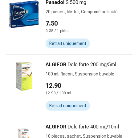
Panadol
S 500 mg
pieds
Traitement
20 pièces, blister, Comprimé pelliculé
des
7.50
cicatrices
0.38 / 1 pièce
Peau
sèche
Retrait uniquement
Transpiration
pathologique
Peau
ALGIFOR
Dolo forte 200 mg/5ml
impure
100 ml, flacon, Suspension buvable
Boutons
de
12.90
fièvre
12.90 / 100 ml
Éruption
Retrait uniquement
cutanée
Acné
Remèdes
ALGIFOR
Dolo forte 400 mg/10ml
naturels
Thérapie
10 pièces, sachet, Suspension buvable