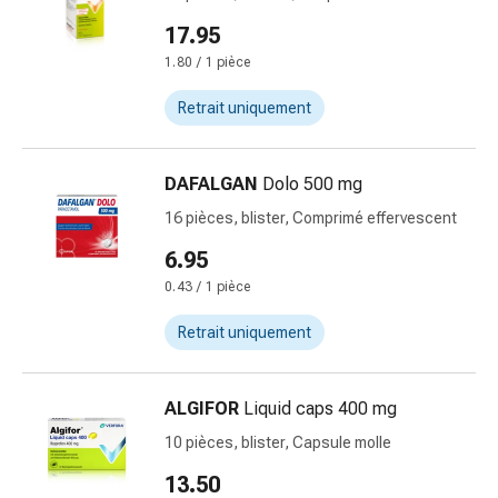
par
17.95
les
1.80 / 1 pièce
fleurs
de
Retrait uniquement
Bach
À
base
DAFALGAN
Dolo 500 mg
de
16 pièces, blister, Comprimé effervescent
bourgeons
6.95
de
plantes
0.43 / 1 pièce
Homéopathie
Retrait uniquement
Phytothérapie
Sel
de
ALGIFOR
Liquid caps 400 mg
Schüssler
10 pièces, blister, Capsule molle
Spagyrie
Anthroposophiques
13.50