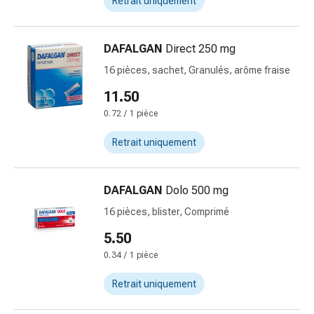
Retrait uniquement
changement
de
pansements
DAFALGAN
Direct 250 mg
Pansements
16 pièces, sachet, Granulés, arôme fraise
adhésifs
Traitement
11.50
des
0.72 / 1 pièce
plaies
Sprays
Retrait uniquement
pour
les
DAFALGAN
Dolo 500 mg
plaies
Bandes
16 pièces, blister, Comprimé
de
5.50
fermeture
0.34 / 1 pièce
de
plaies
Retrait uniquement
et
adhésifs