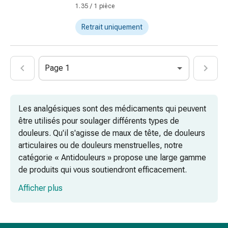
Rein,
1.35 / 1 pièce
vessie,
prostate
Retrait uniquement
Troubles
urinaires
Prostate
Page 1
Troubles
des
reins
Les analgésiques sont des médicaments qui peuvent
et
être utilisés pour soulager différents types de
de
douleurs. Qu'il s'agisse de maux de tête, de douleurs
la
articulaires ou de douleurs menstruelles, notre
vessie
catégorie « Antidouleurs » propose une large gamme
Douleurs
de produits qui vous soutiendront efficacement.
et
fièvre
Afficher plus
Maux
de
tête