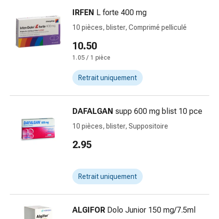
Pommade
IRFEN
L forte 400 mg
à
10 pièces, blister, Comprimé pelliculé
tirer
Tampons
10.50
médicaux
1.05 / 1 pièce
Oreilles
Retrait uniquement
et
yeux
Troubles
DAFALGAN
supp 600 mg blist 10 pce
de
l'oreille
10 pièces, blister, Suppositoire
Soins
2.95
des
oreilles
Gouttes
Retrait uniquement
pour
les
yeux
ALGIFOR
Dolo Junior 150 mg/7.5ml