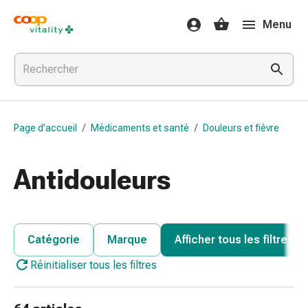
Médicaments
Menu
et
santé
Grippe
et
Refroidissement
Pastilles
Page d’accueil
/
Médicaments et santé
/
Douleurs et fièvre
pour
la
gorge
Antidouleurs
Médicaments
contre
la
grippe
Catégorie
Marque
Afficher tous les filtres
et
Réinitialiser tous les filtres
le
rhume
Maux