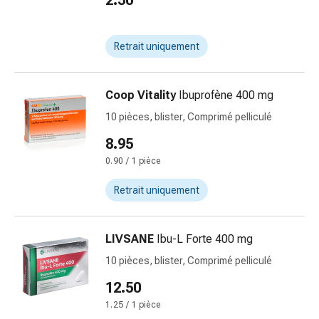
2.50
des
brûlures
Bandes
Retrait uniquement
élastiques
Compresses
Coop Vitality
Ibuprofène 400 mg
Pansements
pour
10 pièces, blister, Comprimé pelliculé
les
8.95
doigts
0.90 / 1 pièce
Pansements
de
Retrait uniquement
fixation
Gazes
Bandes
LIVSANE
Ibu-L Forte 400 mg
de
10 pièces, blister, Comprimé pelliculé
compression
12.50
Pansements
Bandes
1.25 / 1 pièce