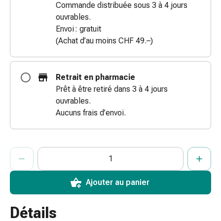
Commande distribuée sous 3 à 4 jours
des
ouvrables.
brûlures
Envoi : gratuit
Bandes
(Achat d’au moins CHF 49.–)
élastiques
Compresses
Pansements
Retrait en pharmacie
pour
Prêt à être retiré dans 3 à 4 jours
les
ouvrables.
doigts
Aucuns frais d’envoi.
Pansements
de
fixation
ProductDetailPage.Aria.AddToCartQuantityControlInst
Indiquer le nombre d’unités de cet article à ajouter au panier.
Vous avez atteint la quantité maximale commandable pour cet 
Nous n’avons momentanément pas d’autres unités de cet artic
Gazes
Bandes
de
Ajouter au panier
compression
Pansements
Détails
Bandes