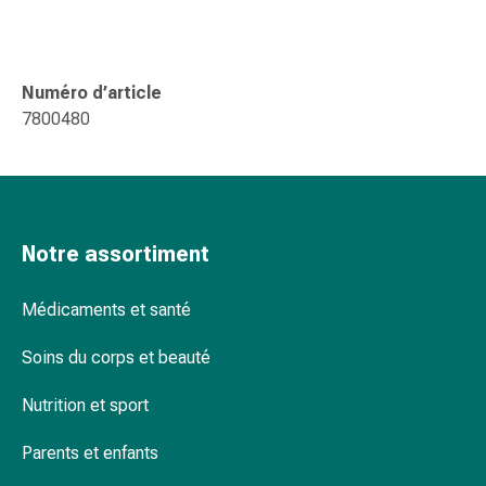
changement
de
pansements
Pansements
Numéro d’article
adhésifs
7800480
Traitement
des
plaies
Sprays
pour
Notre assortiment
les
plaies
Médicaments et santé
Bandes
de
Soins du corps et beauté
fermeture
de
Nutrition et sport
plaies
Parents et enfants
et
adhésifs