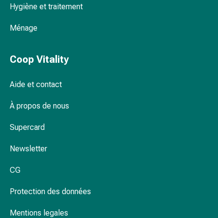
Hygiène et traitement
Pommade
à
Ménage
tirer
Tampons
médicaux
Coop Vitality
Oreilles
et
Aide et contact
yeux
Troubles
À propos de nous
de
l'oreille
Supercard
Soins
Newsletter
des
oreilles
CG
Gouttes
pour
Protection des données
les
yeux
Mentions legales