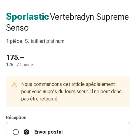
de
gorge
Sporlastic
Vertebradyn Supreme
Toux
Senso
et
bronchite
Inhalateurs
1 pièce, S, tailliert platinum
et
accessoires
175.–
Nettoyeur
175.– / 1 pièce
de
nez
Mouchoirs
Nous commandons cet article spécialement
en
pour vous auprès du fournisseur. Il ne peut donc
papier
pas être retourné.
Rhume
Soins
Réception
des
plaies
Envoi postal
et