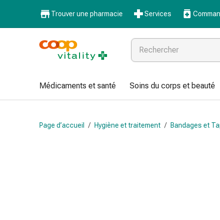
Médicaments
Trouver une pharmacie
Services
Command
et
santé
Grippe
et
Refroidissement
Pastilles
Médicaments et santé
Soins du corps et beauté
pour
la
gorge
Page d’accueil
/
Hygiène et traitement
/
Bandages et T
Médicaments
contre
la
grippe
et
le
rhume
Maux