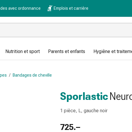
es avec ordonnance
Emplois et carrière
Nutrition et sport
Parents et enfants
Hygiène et traitem
apes
/
Bandages de cheville
Sporlastic
Neur
1 pièce, L, gauche noir
725.–