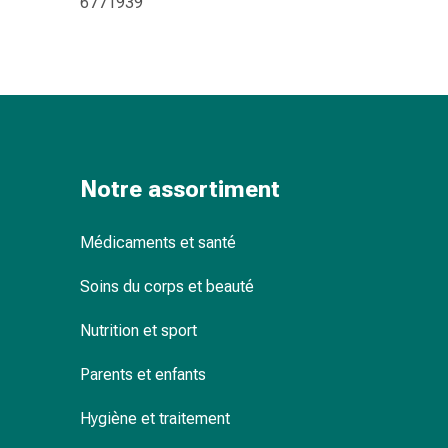
6771939
changement
de
pansements
Pansements
adhésifs
Traitement
des
plaies
Notre assortiment
Sprays
pour
Médicaments et santé
les
plaies
Soins du corps et beauté
Bandes
de
Nutrition et sport
fermeture
de
Parents et enfants
plaies
Hygiène et traitement
et
adhésifs