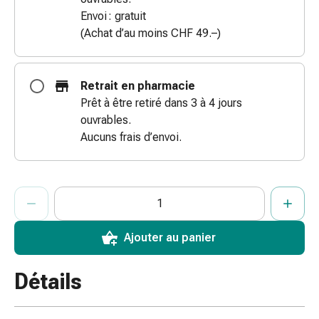
des
Envoi : gratuit
brûlures
(Achat d’au moins CHF 49.–)
Bandes
élastiques
Compresses
Retrait en pharmacie
Pansements
Prêt à être retiré dans 3 à 4 jours
pour
ouvrables.
les
Aucuns frais d’envoi.
doigts
Pansements
de
ProductDetailPage.Aria.AddToCartQuantityControlInst
Indiquer le nombre d’unités de cet article à ajouter au panier.
Vous avez atteint la quantité maximale commandable pour cet 
Nous n’avons momentanément pas d’autres unités de cet artic
fixation
Gazes
Bandes
Ajouter au panier
de
compression
Détails
Pansements
Bandes