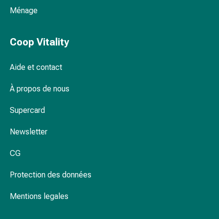
Pommade
Ménage
à
tirer
Coop Vitality
Tampons
médicaux
Aide et contact
Oreilles
et
À propos de nous
yeux
Troubles
Supercard
de
l'oreille
Newsletter
Soins
des
CG
oreilles
Gouttes
Protection des données
pour
Mentions legales
les
yeux