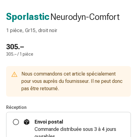
de
gorge
Sporlastic
Neurodyn-Comfort
Toux
et
1 pièce, Gr15, droit noir
bronchite
Inhalateurs
305.–
et
305.– / 1 pièce
accessoires
Nettoyeur
de
Nous commandons cet article spécialement
nez
pour vous auprès du fournisseur. Il ne peut donc
Mouchoirs
pas être retourné.
en
papier
Rhume
Réception
Soins
des
Envoi postal
plaies
Commande distribuée sous 3 à 4 jours
et
ouvrables.