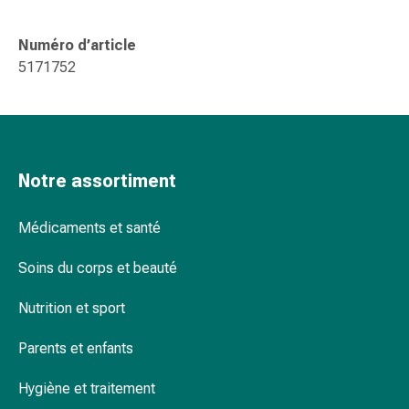
changement
de
Numéro d’article
pansements
5171752
Pansements
adhésifs
Traitement
des
plaies
Notre assortiment
Sprays
pour
Médicaments et santé
les
plaies
Soins du corps et beauté
Bandes
de
Nutrition et sport
fermeture
de
Parents et enfants
plaies
et
Hygiène et traitement
adhésifs