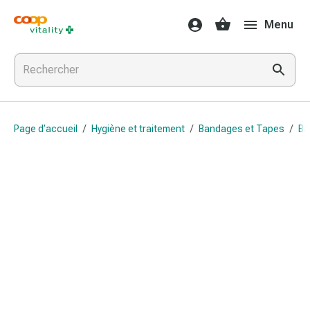
Médicaments
Menu
et
santé
Grippe
et
Refroidissement
Pastilles
Page d’accueil
/
Hygiène et traitement
/
Bandages et Tapes
/
Ba
pour
la
gorge
Médicaments
contre
la
grippe
et
le
rhume
Maux