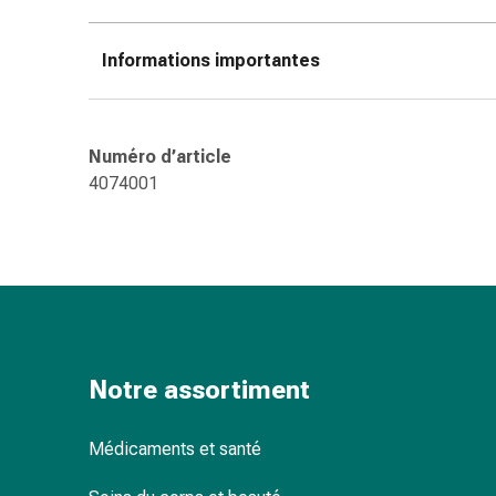
des
brûlures
Informations importantes
Bandes
élastiques
Compresses
Pansements
Numéro d’article
pour
4074001
les
doigts
Pansements
de
fixation
Gazes
Bandes
Notre assortiment
de
compression
Pansements
Médicaments et santé
Bandes