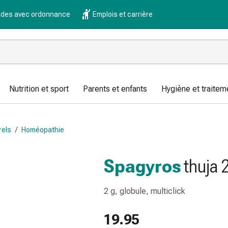
es avec ordonnance
Emplois et carrière
Nutrition et sport
Parents et enfants
Hygiène et traitem
rels
/
Homéopathie
Spagyros
thuja 
2 g, globule, multiclick
19.95