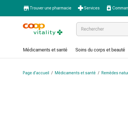
Médicaments
Trouver une pharmacie
Services
Command
et
santé
Grippe
et
Refroidissement
Pastilles
Médicaments et santé
Soins du corps et beauté
pour
la
gorge
Page d’accueil
/
Médicaments et santé
/
Remèdes natu
Médicaments
contre
la
grippe
et
le
rhume
Maux