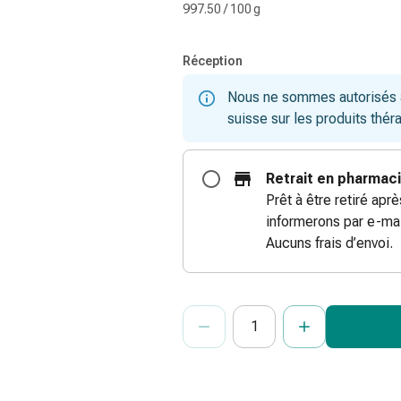
997.50 / 100 g
Réception
Nous ne sommes autorisés à 
suisse sur les produits thér
Retrait en pharmac
Prêt à être retiré apr
informerons par e-mai
Aucuns frais d’envoi.
ProductDetailPage.Aria.Add
Indiquer le nombre d’unités de cet ar
Vous avez atteint la quantité maxi
Nous n’avons momentanément pas d’a