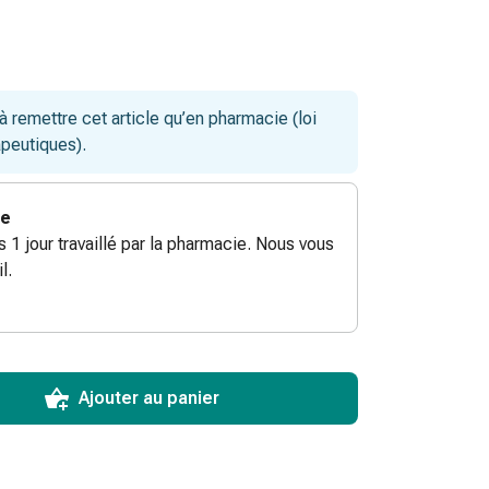
remettre cet article qu’en pharmacie (loi
apeutiques).
ie
ès 1 jour travaillé par la pharmacie. Nous vous
l.
ToCartQuantityControlInstruction
ticle à ajouter au panier.
male commandable pour cet article.
utres unités de cet article en stock
Ajouter au panier