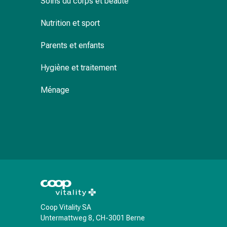
Soins du corps et beauté
de
pansement,
Nutrition et sport
tapes
et
Parents et enfants
accessoires
Pansements
Hygiène et traitement
tubulaires
et
Ménage
filets
Matériel
de
pansement
Brûlures
et
coups
de
soleil
Coop Vitality SA
Kits
Untermattweg 8, CH-3001 Berne
de