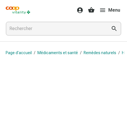
Médicaments
Menu
et
santé
Grippe
et
Refroidissement
Pastilles
Page d’accueil
/
Médicaments et santé
/
Remèdes naturels
/
Ho
pour
la
gorge
Médicaments
contre
la
grippe
et
le
rhume
Maux