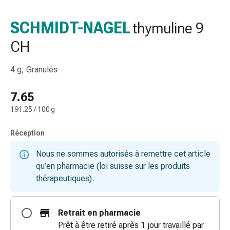
de
gorge
SCHMIDT-NAGEL
thymuline 9
Toux
CH
et
bronchite
Inhalateurs
4 g, Granulés
et
accessoires
7.65
Nettoyeur
191.25 / 100 g
de
nez
Réception
Mouchoirs
en
Nous ne sommes autorisés à remettre cet article
papier
qu’en pharmacie (loi suisse sur les produits
Rhume
thérapeutiques).
Soins
des
Retrait en pharmacie
plaies
Prêt à être retiré après 1 jour travaillé par
et