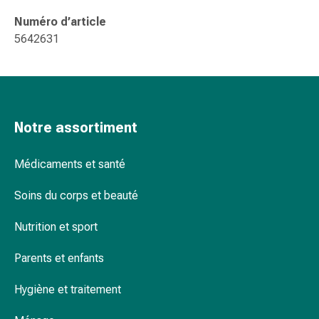
de
pansement,
Numéro d’article
tapes
5642631
et
accessoires
Pansements
tubulaires
et
Notre assortiment
filets
Matériel
Médicaments et santé
de
pansement
Soins du corps et beauté
Brûlures
et
Nutrition et sport
coups
Parents et enfants
de
soleil
Hygiène et traitement
Kits
de