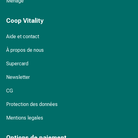
Ménage
changement
de
pansements
Coop Vitality
Pansements
adhésifs
Aide et contact
Traitement
des
À propos de nous
plaies
Sprays
Supercard
pour
Newsletter
les
plaies
CG
Bandes
de
Protection des données
fermeture
de
Mentions legales
plaies
et
adhésifs
Options de paiement