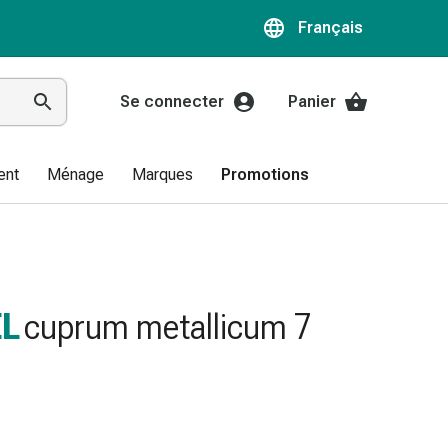
Français
Se connecter
Panier
ent
Ménage
Marques
Promotions
L
cuprum metallicum 7