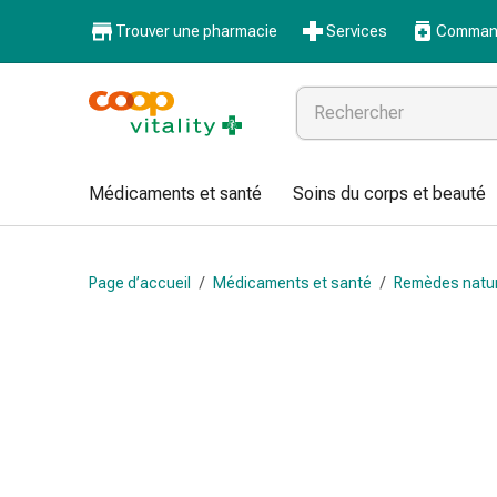
Médicaments
Trouver une pharmacie
Services
Command
et
santé
Grippe
et
Refroidissement
Pastilles
Médicaments et santé
Soins du corps et beauté
pour
la
gorge
Page d’accueil
/
Médicaments et santé
/
Remèdes natu
Médicaments
contre
la
grippe
et
le
rhume
Maux