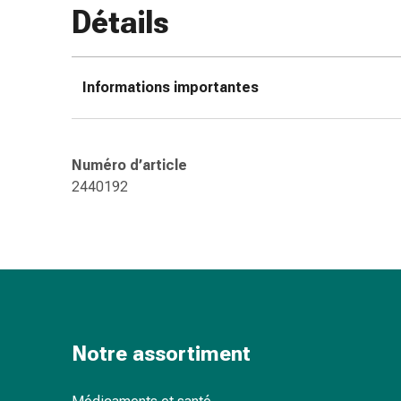
Détails
des
brûlures
Bandes
élastiques
Informations importantes
Compresses
Pansements
pour
Numéro d’article
les
2440192
doigts
Pansements
de
fixation
Gazes
Bandes
de
compression
Notre assortiment
Pansements
Bandes