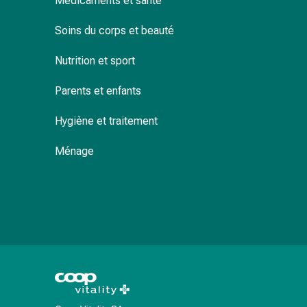
Médicaments et santé
de
pansement,
Soins du corps et beauté
tapes
et
Nutrition et sport
accessoires
Pansements
Parents et enfants
tubulaires
et
Hygiène et traitement
filets
Matériel
Ménage
de
pansement
Brûlures
et
coups
de
soleil
Kits
de