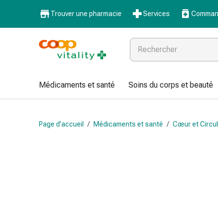
Médicaments
Trouver une pharmacie
Services
Command
et
santé
Grippe
et
Refroidissement
Pastilles
Médicaments et santé
Soins du corps et beauté
pour
la
gorge
Page d’accueil
/
Médicaments et santé
/
Cœur et Circul
Médicaments
contre
la
grippe
et
le
rhume
Maux