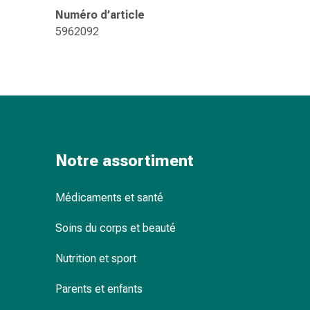
changement
Numéro d’article
de
5962092
pansements
Pansements
adhésifs
Traitement
des
plaies
Sprays
pour
Notre assortiment
les
plaies
Médicaments et santé
Bandes
de
Soins du corps et beauté
fermeture
de
Nutrition et sport
plaies
Parents et enfants
et
adhésifs