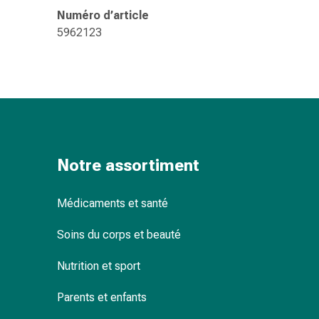
changement
Numéro d’article
de
5962123
pansements
Pansements
adhésifs
Traitement
des
plaies
Sprays
pour
Notre assortiment
les
plaies
Médicaments et santé
Bandes
de
Soins du corps et beauté
fermeture
de
Nutrition et sport
plaies
Parents et enfants
et
adhésifs