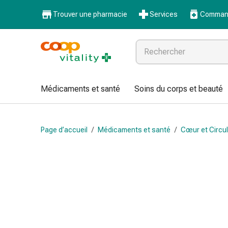
Médicaments
Trouver une pharmacie
Services
Command
et
santé
Grippe
et
Refroidissement
Pastilles
Médicaments et santé
Soins du corps et beauté
pour
la
gorge
Page d’accueil
/
Médicaments et santé
/
Cœur et Circul
Médicaments
contre
la
grippe
et
le
rhume
Maux