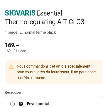
de
gorge
SIGVARIS
Essential
Toux
Thermoregulating A-T CLC3
et
bronchite
Inhalateurs
1 pièce, L, normal fermé black
et
accessoires
169.–
Nettoyeur
169.– / 1 pièce
de
nez
Mouchoirs
Nous commandons cet article spécialement
en
pour vous auprès du fournisseur. Il ne peut donc
papier
pas être retourné.
Rhume
Soins
Réception
des
plaies
Envoi postal
et