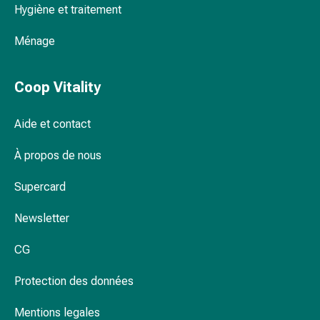
Hygiène et traitement
Pommade
à
Ménage
tirer
Tampons
médicaux
Coop Vitality
Oreilles
et
Aide et contact
yeux
Troubles
À propos de nous
de
l'oreille
Supercard
Soins
Newsletter
des
oreilles
CG
Gouttes
pour
Protection des données
les
yeux
Mentions legales