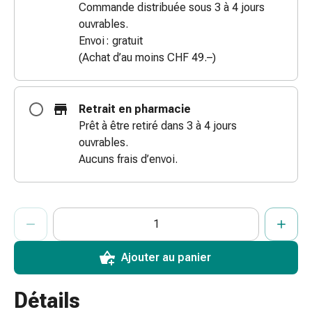
Commande distribuée sous 3 à 4 jours
des
ouvrables.
brûlures
Envoi : gratuit
Bandes
(Achat d’au moins CHF 49.–)
élastiques
Compresses
Pansements
Retrait en pharmacie
pour
Prêt à être retiré dans 3 à 4 jours
les
ouvrables.
doigts
Aucuns frais d’envoi.
Pansements
de
fixation
ProductDetailPage.Aria.AddToCartQuantityControlInst
Indiquer le nombre d’unités de cet article à ajouter au panier.
Vous avez atteint la quantité maximale commandable pour cet 
Nous n’avons momentanément pas d’autres unités de cet artic
Gazes
Bandes
de
Ajouter au panier
compression
Pansements
Détails
Bandes