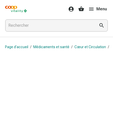
Médicaments
Menu
et
santé
Grippe
et
Refroidissement
Pastilles
Page d’accueil
/
Médicaments et santé
/
Cœur et Circulation
/
B
pour
la
gorge
Médicaments
contre
la
grippe
et
le
rhume
Maux