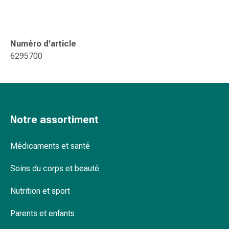
changement
de
pansements
Pansements
Numéro d’article
adhésifs
6295700
Traitement
des
plaies
Sprays
pour
Notre assortiment
les
plaies
Médicaments et santé
Bandes
de
Soins du corps et beauté
fermeture
de
Nutrition et sport
plaies
Parents et enfants
et
adhésifs