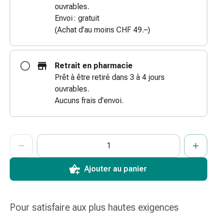
ouvrables.
des
Envoi : gratuit
brûlures
(Achat d’au moins CHF 49.–)
Bandes
élastiques
Compresses
Retrait en pharmacie
Pansements
Prêt à être retiré dans 3 à 4 jours
pour
ouvrables.
les
Aucuns frais d’envoi.
doigts
Pansements
de
ProductDetailPage.Aria.AddToCartQuantityControlInst
fixation
Indiquer le nombre d’unités de cet article à ajouter au panier.
Vous avez atteint la quantité maximale commandable pour cet 
Nous n’avons momentanément pas d’autres unités de cet artic
Gazes
Bandes
Ajouter au panier
de
compression
Pansements
Pour satisfaire aux plus hautes exigences
Bandes