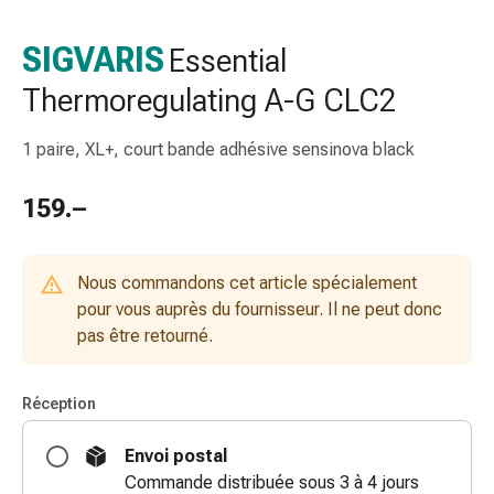
de
gorge
SIGVARIS
Essential
Toux
Thermoregulating A-G CLC2
et
bronchite
Inhalateurs
1 paire, XL+, court bande adhésive sensinova black
et
accessoires
159.–
Nettoyeur
de
nez
Nous commandons cet article spécialement
Mouchoirs
pour vous auprès du fournisseur. Il ne peut donc
en
pas être retourné.
papier
Rhume
Réception
Soins
des
Envoi postal
plaies
Commande distribuée sous 3 à 4 jours
et