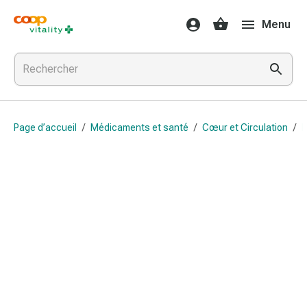
Médicaments
Menu
et
santé
Grippe
et
Refroidissement
Pastilles
Page d’accueil
/
Médicaments et santé
/
Cœur et Circulation
/
B
pour
la
gorge
Médicaments
contre
la
grippe
et
le
rhume
Maux