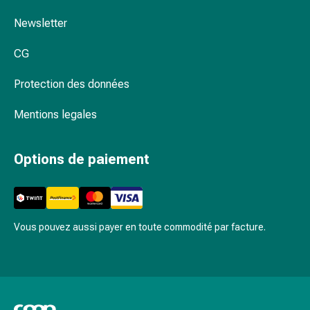
Inflammation
des
Newsletter
yeux
Pansements
CG
pour
Protection des données
les
yeux
Mentions legales
Hygiène
des
yeux
Options de paiement
Cœur
et
Circulation
Thérapie
Vous pouvez aussi payer en toute commodité par facture.
cardiaque
Bas
de
contention
Troubles