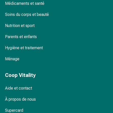
Médicaments et santé
Pommade
à
Soins du corps et beauté
tirer
Tampons
Nutrition et sport
médicaux
Oreilles
Parents et enfants
et
yeux
Hygiène et traitement
Troubles
Ménage
de
l'oreille
Soins
Coop Vitality
des
oreilles
Aide et contact
Gouttes
pour
À propos de nous
les
yeux
Supercard