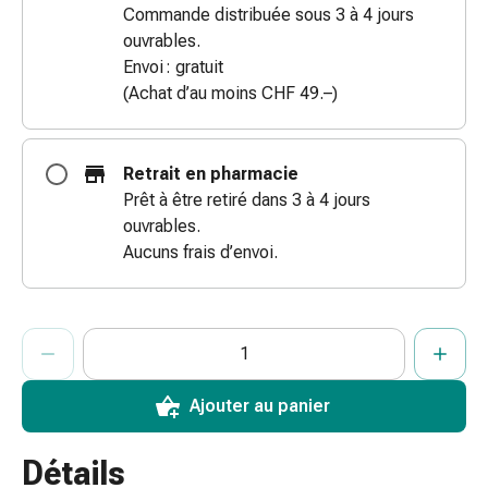
Commande distribuée sous 3 à 4 jours
des
ouvrables.
brûlures
Envoi : gratuit
Bandes
(Achat d’au moins CHF 49.–)
élastiques
Compresses
Pansements
Retrait en pharmacie
pour
Prêt à être retiré dans 3 à 4 jours
les
ouvrables.
doigts
Aucuns frais d’envoi.
Pansements
de
fixation
ProductDetailPage.Aria.AddToCartQuantityControlInst
Gazes
Indiquer le nombre d’unités de cet article à ajouter au panier.
Vous avez atteint la quantité maximale commandable pour cet 
Nous n’avons momentanément pas d’autres unités de cet artic
Bandes
de
Ajouter au panier
compression
Pansements
Détails
Bandes