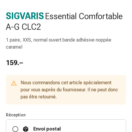
de
gorge
SIGVARIS
Essential Comfortable
Toux
A-G CLC2
et
bronchite
Inhalateurs
1 paire, XXS, normal ouvert bande adhésive noppée
et
caramel
accessoires
Nettoyeur
159.–
de
nez
Mouchoirs
Nous commandons cet article spécialement
en
pour vous auprès du fournisseur. Il ne peut donc
papier
pas être retourné.
Rhume
Soins
Réception
des
plaies
Envoi postal
et