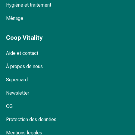
Hygiène et traitement
Pommade
à
Ménage
tirer
Tampons
médicaux
Coop Vitality
Oreilles
et
Aide et contact
yeux
Troubles
À propos de nous
de
l'oreille
Supercard
Soins
des
Newsletter
oreilles
CG
Gouttes
pour
Protection des données
les
yeux
Mentions legales