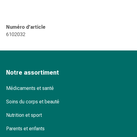
changement
de
pansements
Pansements
Numéro d’article
adhésifs
6102032
Traitement
des
plaies
Sprays
pour
Notre assortiment
les
plaies
Médicaments et santé
Bandes
de
Soins du corps et beauté
fermeture
de
Nutrition et sport
plaies
et
Parents et enfants
adhésifs