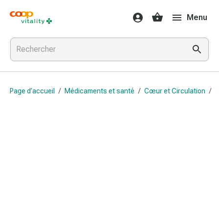
Médicaments
Menu
et
santé
Grippe
et
Refroidissement
Pastilles
Page d’accueil
/
Médicaments et santé
/
Cœur et Circulation
/
B
pour
la
gorge
Médicaments
contre
la
grippe
et
le
rhume
Maux