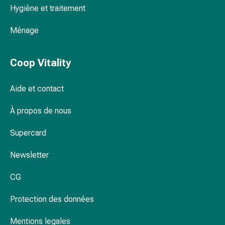
Hygiène et traitement
Pommade
à
Ménage
tirer
Tampons
médicaux
Coop Vitality
Oreilles
et
Aide et contact
yeux
Troubles
À propos de nous
de
l'oreille
Supercard
Soins
des
Newsletter
oreilles
CG
Gouttes
pour
Protection des données
les
yeux
Mentions legales