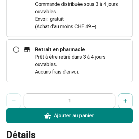
Commande distribuée sous 3 à 4 jours
des
ouvrables.
brûlures
Envoi : gratuit
Bandes
(Achat d’au moins CHF 49.–)
élastiques
Compresses
Pansements
Retrait en pharmacie
pour
Prêt à être retiré dans 3 à 4 jours
les
ouvrables.
doigts
Aucuns frais d’envoi.
Pansements
de
fixation
ProductDetailPage.Aria.AddToCartQuantityControlInst
Gazes
Indiquer le nombre d’unités de cet article à ajouter au panier.
Vous avez atteint la quantité maximale commandable pour cet 
Nous n’avons momentanément pas d’autres unités de cet artic
Bandes
de
Ajouter au panier
compression
Pansements
Détails
Bandes