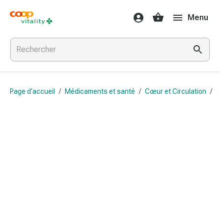
Médicaments
Menu
et
santé
Grippe
et
Refroidissement
Pastilles
Page d’accueil
/
Médicaments et santé
/
Cœur et Circulation
/
B
pour
la
gorge
Médicaments
contre
la
grippe
et
le
rhume
Maux