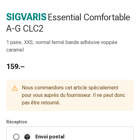
de
gorge
SIGVARIS
Essential Comfortable
Toux
A-G CLC2
et
bronchite
Inhalateurs
1 paire, XXS, normal fermé bande adhésive noppée
et
caramel
accessoires
Nettoyeur
159.–
de
nez
Mouchoirs
Nous commandons cet article spécialement
en
pour vous auprès du fournisseur. Il ne peut donc
papier
pas être retourné.
Rhume
Soins
Réception
des
plaies
Envoi postal
et