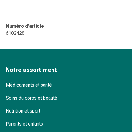
changement
de
pansements
Pansements
Numéro d’article
adhésifs
6102428
Traitement
des
plaies
Sprays
pour
Notre assortiment
les
plaies
Médicaments et santé
Bandes
de
Soins du corps et beauté
fermeture
de
Nutrition et sport
plaies
et
Parents et enfants
adhésifs