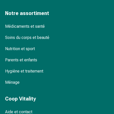
Pommade
à
Notre assortiment
tirer
Tampons
Médicaments et santé
médicaux
Oreilles
Soins du corps et beauté
et
yeux
Nutrition et sport
Troubles
de
Parents et enfants
l'oreille
Hygiène et traitement
Soins
des
Ménage
oreilles
Gouttes
pour
Coop Vitality
les
yeux
Aide et contact