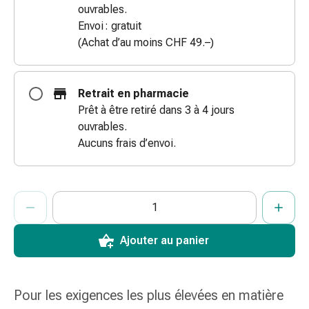
ouvrables.
des
Envoi : gratuit
brûlures
(Achat d’au moins CHF 49.–)
Bandes
élastiques
Compresses
Retrait en pharmacie
Pansements
Prêt à être retiré dans 3 à 4 jours
pour
ouvrables.
les
Aucuns frais d’envoi.
doigts
Pansements
de
ProductDetailPage.Aria.AddToCartQuantityControlInst
fixation
Indiquer le nombre d’unités de cet article à ajouter au panier.
Vous avez atteint la quantité maximale commandable pour cet 
Nous n’avons momentanément pas d’autres unités de cet artic
Gazes
Bandes
Ajouter au panier
de
compression
Pansements
Pour les exigences les plus élevées en matière
Bandes