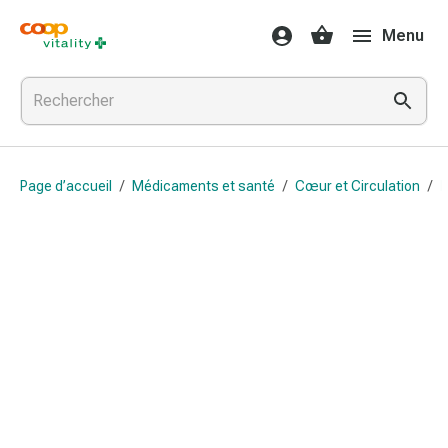
Médicaments
Menu
et
santé
Grippe
et
Refroidissement
Pastilles
Page d’accueil
/
Médicaments et santé
/
Cœur et Circulation
/
B
pour
la
gorge
Médicaments
contre
la
grippe
et
le
rhume
Maux