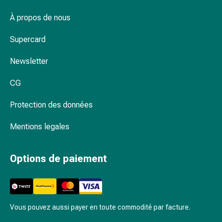
Inflammation
des
À propos de nous
yeux
Pansements
Supercard
pour
les
Newsletter
yeux
CG
Hygiène
des
Protection des données
yeux
Cœur
Mentions legales
et
Circulation
Thérapie
Options de paiement
cardiaque
Bas
de
contention
Vous pouvez aussi payer en toute commodité par facture.
Troubles