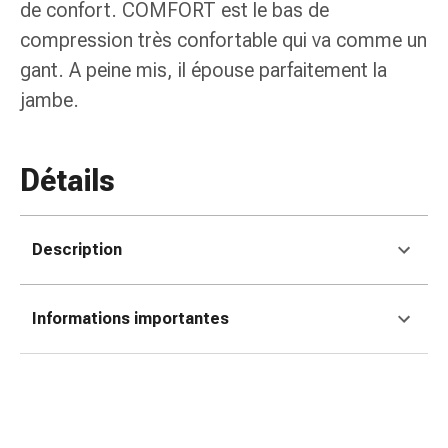
de
de confort. COMFORT est le bas de
pansement,
compression très confortable qui va comme un
tapes
gant. A peine mis, il épouse parfaitement la
et
jambe.
accessoires
Pansements
tubulaires
et
Détails
filets
Matériel
de
Description
pansement
Brûlures
et
Informations importantes
coups
de
soleil
Kits
de