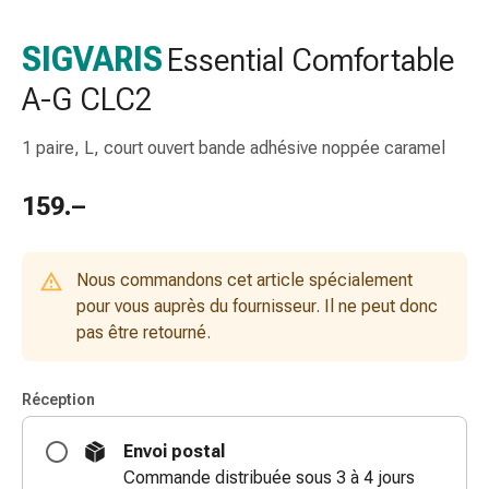
de
gorge
SIGVARIS
Essential Comfortable
Toux
A-G CLC2
et
bronchite
Inhalateurs
1 paire, L, court ouvert bande adhésive noppée caramel
et
accessoires
159.–
Nettoyeur
de
nez
Nous commandons cet article spécialement
Mouchoirs
pour vous auprès du fournisseur. Il ne peut donc
en
pas être retourné.
papier
Rhume
Réception
Soins
des
Envoi postal
plaies
Commande distribuée sous 3 à 4 jours
et