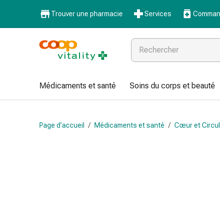
Médicaments
Trouver une pharmacie
Services
Command
et
santé
Grippe
et
Refroidissement
Pastilles
Médicaments et santé
Soins du corps et beauté
pour
la
gorge
Page d’accueil
/
Médicaments et santé
/
Cœur et Circul
Médicaments
contre
la
grippe
et
le
rhume
Maux