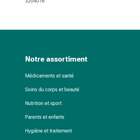
3204016
changement
de
pansements
Pansements
adhésifs
Traitement
des
plaies
Notre assortiment
Sprays
pour
Médicaments et santé
les
plaies
Soins du corps et beauté
Bandes
de
Nutrition et sport
fermeture
de
Parents et enfants
plaies
Hygiène et traitement
et
adhésifs