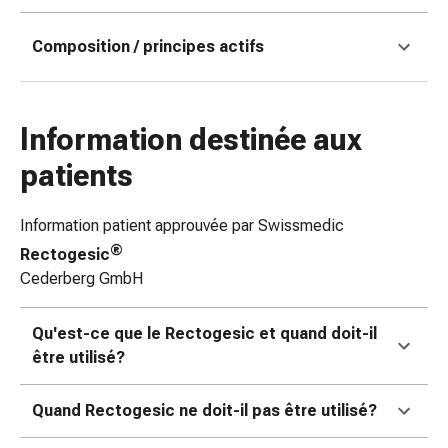
des
brûlures
Composition / principes actifs
Bandes
élastiques
Compresses
Information destinée aux
Pansements
pour
patients
les
doigts
Information patient approuvée par Swissmedic
Pansements
®
Rectogesic
de
Cederberg GmbH
fixation
Gazes
Bandes
Qu'est-ce que le Rectogesic et quand doit-il
de
être utilisé?
compression
Pansements
Quand Rectogesic ne doit-il pas être utilisé?
Bandes