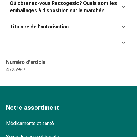
changement
Où obtenez-vous Rectogesic? Quels sont les
de
emballages à disposition sur le marché?
pansements
Pansements
Titulaire de l'autorisation
adhésifs
Traitement
des
plaies
Sprays
Numéro d’article
pour
4725987
les
plaies
Bandes
de
fermeture
Notre assortiment
de
plaies
Médicaments et santé
et
adhésifs
Soins du corps et beauté