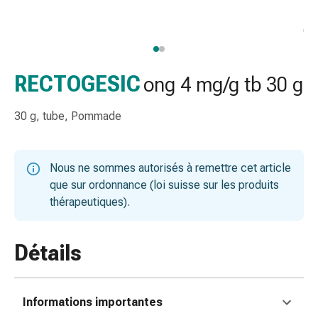
de
gorge
Toux
et
bronchite
RECTOGESIC
ong 4 mg/g tb 30 g
Inhalateurs
et
30 g, tube, Pommade
accessoires
Nettoyeur
de
Nous ne sommes autorisés à remettre cet article
nez
que sur ordonnance (loi suisse sur les produits
Mouchoirs
thérapeutiques).
en
papier
Rhume
Détails
Soins
des
plaies
Informations importantes
et