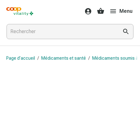
Médicaments
Menu
et
santé
Grippe
et
Refroidissement
Pastilles
Page d’accueil
/
Médicaments et santé
/
Médicaments soumis à
pour
la
gorge
Médicaments
contre
la
grippe
et
le
rhume
Maux