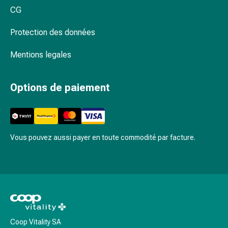
Inflammation
CG
des
yeux
Protection des données
Pansements
pour
Mentions legales
les
yeux
Options de paiement
Hygiène
des
yeux
Cœur
et
Vous pouvez aussi payer en toute commodité par facture.
Circulation
Thérapie
cardiaque
Bas
de
contention
Troubles
Coop Vitality SA