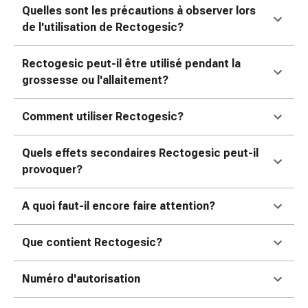
de
Quelles sont les précautions à observer lors
pansement,
de l'utilisation de Rectogesic?
tapes
et
Rectogesic peut-il être utilisé pendant la
accessoires
grossesse ou l'allaitement?
Pansements
tubulaires
Comment utiliser Rectogesic?
et
filets
Matériel
Quels effets secondaires Rectogesic peut-il
de
provoquer?
pansement
Brûlures
A quoi faut-il encore faire attention?
et
coups
Que contient Rectogesic?
de
soleil
Numéro d'autorisation
Kits
de