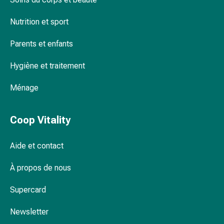
Pommade
à
Nutrition et sport
tirer
Parents et enfants
Tampons
médicaux
Hygiène et traitement
Oreilles
et
Ménage
yeux
Troubles
de
Coop Vitality
l'oreille
Soins
Aide et contact
des
oreilles
À propos de nous
Gouttes
pour
Supercard
les
Newsletter
yeux