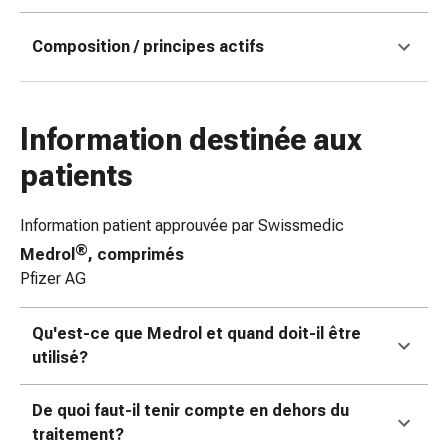
des
brûlures
Composition / principes actifs
Bandes
élastiques
Compresses
Information destinée aux
Pansements
pour
patients
les
doigts
Information patient approuvée par Swissmedic
Pansements
®
Medrol
, comprimés
de
Pfizer AG
fixation
Gazes
Bandes
Qu'est-ce que Medrol et quand doit-il être
de
utilisé?
compression
Pansements
De quoi faut-il tenir compte en dehors du
Bandes
traitement?