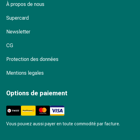
Inflammation
À propos de nous
des
yeux
Supercard
Pansements
pour
Newsletter
les
CG
yeux
Hygiène
Protection des données
des
yeux
Mentions legales
Cœur
et
Circulation
Options de paiement
Thérapie
cardiaque
Bas
de
Vous pouvez aussi payer en toute commodité par facture.
contention
Troubles