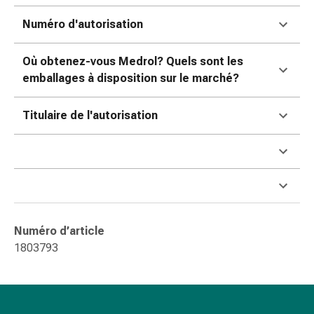
changement
de
Numéro d'autorisation
pansements
Pansements
Où obtenez-vous Medrol? Quels sont les
adhésifs
emballages à disposition sur le marché?
Traitement
des
Titulaire de l'autorisation
plaies
Sprays
pour
les
plaies
Bandes
de
Numéro d’article
fermeture
1803793
de
plaies
et
adhésifs