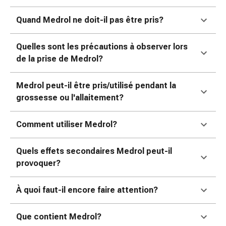
de
pansement,
Quand Medrol ne doit-il pas être pris?
tapes
et
Quelles sont les précautions à observer lors
accessoires
de la prise de Medrol?
Pansements
tubulaires
Medrol peut-il être pris/utilisé pendant la
et
grossesse ou l'allaitement?
filets
Matériel
de
Comment utiliser Medrol?
pansement
Brûlures
Quels effets secondaires Medrol peut-il
et
provoquer?
coups
de
À quoi faut-il encore faire attention?
soleil
Kits
Que contient Medrol?
de