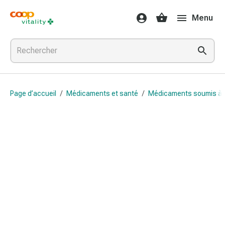
Médicaments
Menu
et
santé
Grippe
et
Refroidissement
Pastilles
Page d’accueil
/
Médicaments et santé
/
Médicaments soumis à
pour
la
gorge
Médicaments
contre
la
grippe
et
le
rhume
Maux