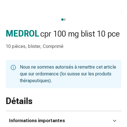
de
gorge
Toux
et
bronchite
MEDROL
cpr 100 mg blist 10 pce
Inhalateurs
et
10 pièces, blister, Comprimé
accessoires
Nettoyeur
de
Nous ne sommes autorisés à remettre cet article
nez
que sur ordonnance (loi suisse sur les produits
Mouchoirs
thérapeutiques).
en
papier
Rhume
Détails
Soins
des
plaies
Informations importantes
et