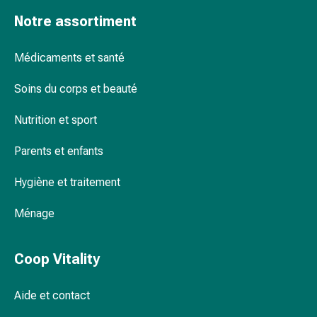
Pommade
Notre assortiment
à
tirer
Médicaments et santé
Tampons
médicaux
Soins du corps et beauté
Oreilles
et
Nutrition et sport
yeux
Troubles
Parents et enfants
de
Hygiène et traitement
l'oreille
Soins
Ménage
des
oreilles
Gouttes
Coop Vitality
pour
les
Aide et contact
yeux