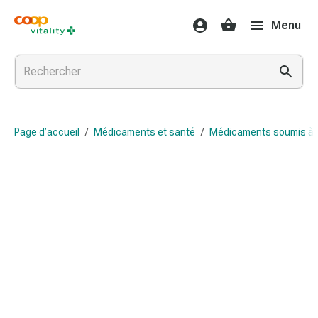
Médicaments
Menu
et
santé
Grippe
et
Refroidissement
Pastilles
Page d’accueil
/
Médicaments et santé
/
Médicaments soumis à
pour
la
gorge
Médicaments
contre
la
grippe
et
le
rhume
Maux