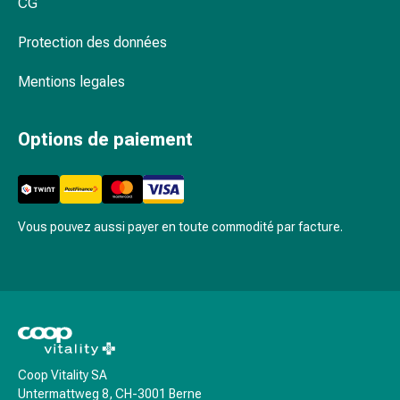
Inflammation
CG
des
Protection des données
yeux
Pansements
Mentions legales
pour
les
yeux
Options de paiement
Hygiène
des
yeux
Cœur
Vous pouvez aussi payer en toute commodité par facture.
et
Circulation
Thérapie
cardiaque
Bas
de
contention
Coop Vitality SA
Troubles
Untermattweg 8, CH-3001 Berne