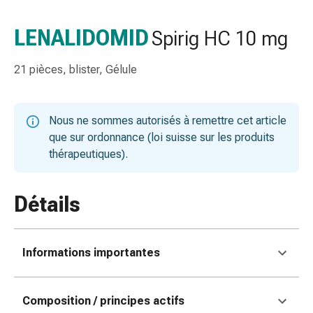
de
gorge
LENALIDOMID
Spirig HC 10 mg
Toux
et
21 pièces, blister, Gélule
bronchite
Inhalateurs
et
Nous ne sommes autorisés à remettre cet article
accessoires
que sur ordonnance (loi suisse sur les produits
Nettoyeur
thérapeutiques).
de
nez
Mouchoirs
Détails
en
papier
Rhume
Informations importantes
Soins
des
plaies
Composition / principes actifs
et