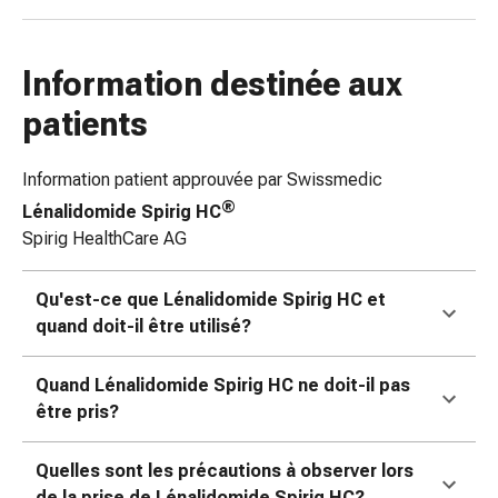
des
brûlures
Bandes
Information destinée aux
élastiques
patients
Compresses
Pansements
Information patient approuvée par Swissmedic
pour
les
®
Lénalidomide Spirig HC
doigts
Spirig HealthCare AG
Pansements
de
Qu'est-ce que Lénalidomide Spirig HC et
fixation
quand doit-il être utilisé?
Gazes
Bandes
Quand Lénalidomide Spirig HC ne doit-il pas
de
être pris?
compression
Pansements
Quelles sont les précautions à observer lors
Bandes
de la prise de Lénalidomide Spirig HC?