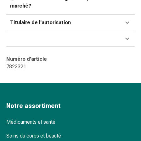
changement
marché?
de
pansements
Titulaire de l'autorisation
Pansements
adhésifs
Traitement
des
plaies
Numéro d’article
Sprays
7822321
pour
les
plaies
Bandes
de
Notre assortiment
fermeture
de
Médicaments et santé
plaies
et
Soins du corps et beauté
adhésifs