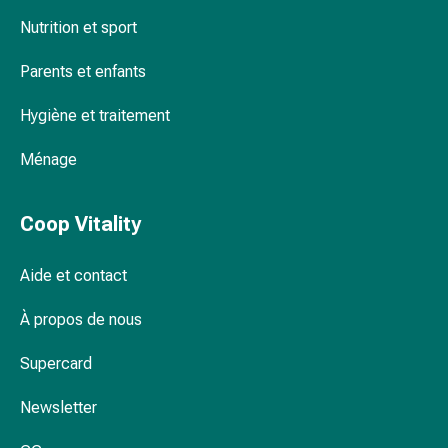
Pommade
Nutrition et sport
à
tirer
Parents et enfants
Tampons
médicaux
Hygiène et traitement
Oreilles
Ménage
et
yeux
Troubles
Coop Vitality
de
l'oreille
Aide et contact
Soins
des
À propos de nous
oreilles
Gouttes
Supercard
pour
les
Newsletter
yeux