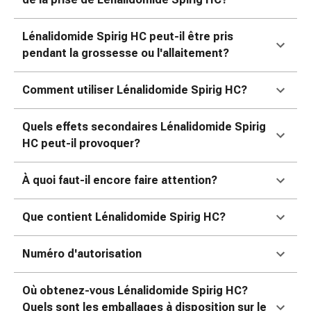
de
pansement,
tapes
Lénalidomide Spirig HC peut-il être pris
et
pendant la grossesse ou l'allaitement?
accessoires
Pansements
Comment utiliser Lénalidomide Spirig HC?
tubulaires
et
Quels effets secondaires Lénalidomide Spirig
filets
HC peut-il provoquer?
Matériel
de
À quoi faut-il encore faire attention?
pansement
Brûlures
Que contient Lénalidomide Spirig HC?
et
coups
de
Numéro d'autorisation
soleil
Kits
Où obtenez-vous Lénalidomide Spirig HC?
de
Quels sont les emballages à disposition sur le