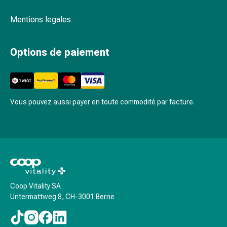
Inflammation
des
Mentions legales
yeux
Pansements
pour
Options de paiement
les
yeux
Hygiène
des
Vous pouvez aussi payer en toute commodité par facture.
yeux
Cœur
et
Circulation
Thérapie
cardiaque
Bas
Coop Vitality SA
de
Untermattweg 8, CH-3001 Berne
contention
Troubles