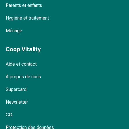
Parents et enfants
Pommade
à
Hygiène et traitement
tirer
Tampons
Ménage
médicaux
Oreilles
et
Coop Vitality
yeux
Troubles
Aide et contact
de
l'oreille
À propos de nous
Soins
des
Supercard
oreilles
Newsletter
Gouttes
pour
CG
les
yeux
Protection des données