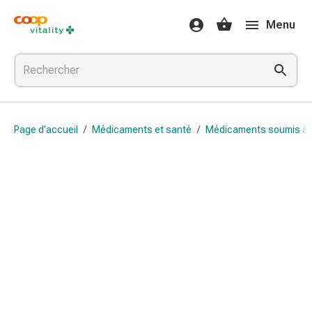
Médicaments
Menu
et
santé
Grippe
et
Refroidissement
Pastilles
Page d’accueil
/
Médicaments et santé
/
Médicaments soumis à
pour
la
gorge
Médicaments
contre
la
grippe
et
le
rhume
Maux