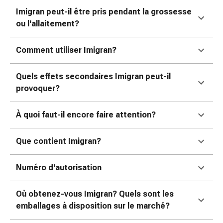
de
Imigran peut-il être pris pendant la grossesse
pansement,
ou l'allaitement?
tapes
et
accessoires
Comment utiliser Imigran?
Pansements
tubulaires
Quels effets secondaires Imigran peut-il
et
provoquer?
filets
Matériel
À quoi faut-il encore faire attention?
de
pansement
Que contient Imigran?
Brûlures
et
Numéro d'autorisation
coups
de
soleil
Où obtenez-vous Imigran? Quels sont les
Kits
emballages à disposition sur le marché?
de