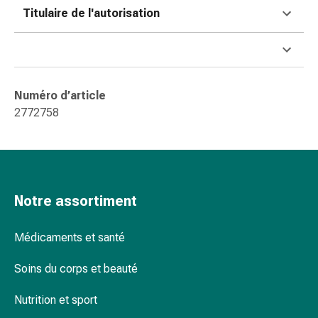
changement
Titulaire de l'autorisation
de
pansements
Pansements
adhésifs
Traitement
Numéro d’article
des
2772758
plaies
Sprays
pour
les
plaies
Notre assortiment
Bandes
de
Médicaments et santé
fermeture
de
Soins du corps et beauté
plaies
et
Nutrition et sport
adhésifs