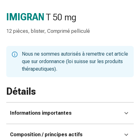
de
gorge
IMIGRAN
T 50 mg
Toux
et
12 pièces, blister, Comprimé pelliculé
bronchite
Inhalateurs
et
Nous ne sommes autorisés à remettre cet article
accessoires
que sur ordonnance (loi suisse sur les produits
Nettoyeur
thérapeutiques).
de
nez
Mouchoirs
Détails
en
papier
Rhume
Informations importantes
Soins
des
plaies
Composition / principes actifs
et