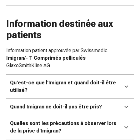
des
brûlures
Bandes
Information destinée aux
élastiques
patients
Compresses
Pansements
Information patient approuvée par Swissmedic
pour
Imigran/- T Comprimés pelliculés
les
GlaxoSmithKline AG
doigts
Pansements
de
Qu'est-ce que l'Imigran et quand doit-il être
fixation
utilisé?
Gazes
Bandes
Quand Imigran ne doit-il pas être pris?
de
compression
Quelles sont les précautions à observer lors
Pansements
de la prise d'Imigran?
Bandes